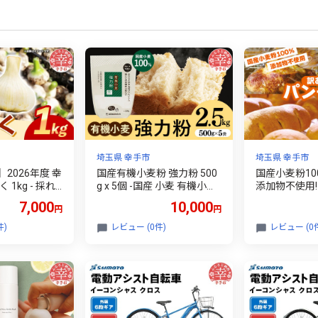
埼玉県 幸手市
埼玉県 幸手市
2026年度 幸
国産有機小麦粉 強力粉 500
国産小麦粉10
1kg - 採れ
g x 5個 -国産 小麦 有機小麦
添加物不使用!
 ガーリック
小麦粉 強力粉 おすすめ 安
社培養酵母の
7,000
10,000
円
円
 ベジタブル
心 こだわり パン作り お菓
ン】詰め合わせ
しい 根菜 ス
子作り 埼玉県 幸手市
産 国産小麦 パン 手作り て
件)
レビュー (0件)
レビュー (0
生にんにく 国
づくり 美味し
送料無料 埼玉
訳あり 無添加
凍 おやつ ド
ナッツ 埼玉県