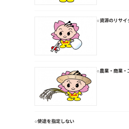
○資源のリサイ
○農業・商業・
○使途を指定しない