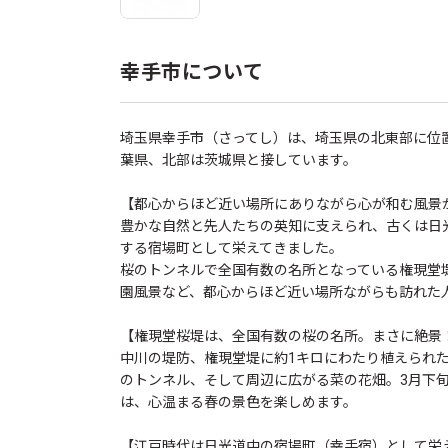
幸手市について
埼玉県幸手市（さってし）は、埼玉県の北東部に位
葉県、北部は茨城県と接しています。
【都心からほど近い場所にありながら心が和む風景
豊かな自然と先人たちの英知に支えられ、古くは日
する宿場町として栄えてきました。
桜のトンネルで全国有数の名所となっている権現堂
園風景など、都心からほど近い場所ながらも訪れた
【権現堂桜堤は、全国有数の桜の名所。まさに絶景
中川の堤防、権現堂堤に約1キロにわたり植えられた
のトンネル、そして周辺に広がる菜の花畑。3月下
は、心温まる春の景色を楽しめます。
【江戸時代は日光道中の宿場町（幸手宿）として栄