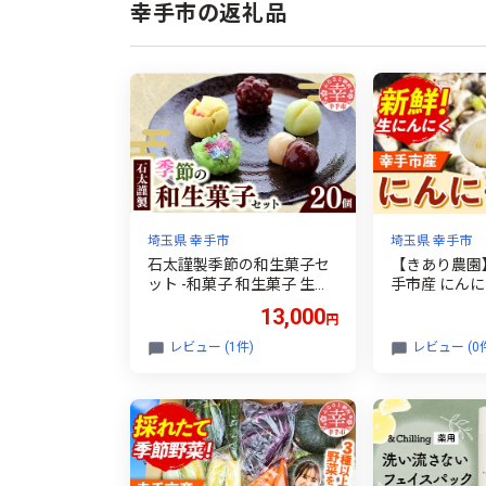
幸手市の返礼品
埼玉県 幸手市
埼玉県 幸手市
石太謹製季節の和生菓子セ
【きあり農園】
ット -和菓子 和生菓子 生菓
手市産 にんにく 
子 手作り おやつ お菓子 季
たて ニンニク
13,000
円
節のお菓子 伝統 セット お
産地直送 野菜
取り寄せ 埼玉県 幸手市【価
美味しい おい
レビュー (1件)
レビュー (0
格変更】
タミナ 大蒜 
産 おすすめ 
県 幸手市