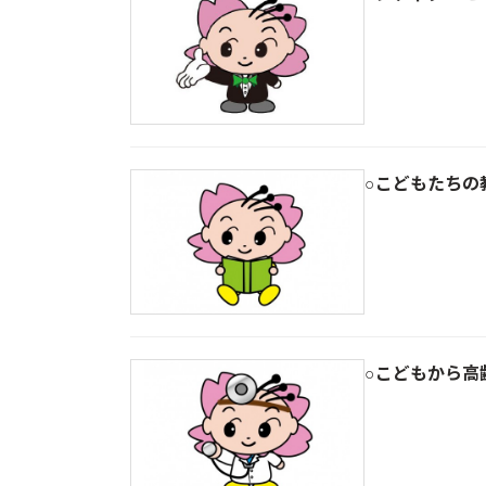
○こどもたちの
○こどもから高