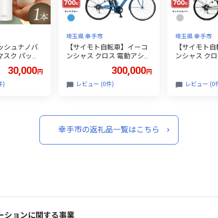
埼玉県 幸手市
埼玉県 幸手市
プラッシュナノバ
【サイモト自転車】イーコ
【サイモト自
 マスク パック
ンシャス クロス 電動アシス
ンシャス クロ
酸 泡 洗い流さ
ト自転車 700c 6段変速 マッ
ト自転車 700
30,000
300,000
円
円
明感 美容 スキ
トブルー - 700C ６段ギア 変
トシルバー - 
クス 癒し 香
速あり 電動自転車 電動アシ
変速あり 電動
件)
レビュー (0件)
レビュー (0
手市
スト 埼玉県 幸手市【完全組
シスト 埼玉県
立】【価格改定X】
組立】【価格
幸手市の返礼品一覧はこちら
ーションに関する事業