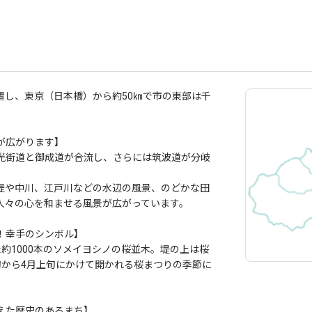
置し、東京（日本橋）から約50㎞で市の東部は千
が広がります】
光街道と御成道が合流し、さらには筑波道が分岐
堤や中川、江戸川などの水辺の風景、のどかな田
人々の心を和ませる風景が広がっています。
！幸手のシンボル】
約1000本のソメイヨシノの桜並木。堤の上は桜
旬から4月上旬にかけて開かれる桜まつりの季節に
えた歴史のあるまち】