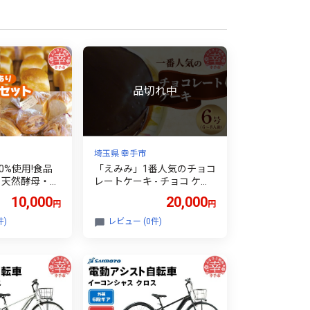
埼玉県 幸手市
0%使用!食品
「えみみ」1番人気のチョコ
 天然酵母・自
レートケーキ - チョコ ケー
【訳ありパ
キ チョコレート チョコレー
10,000
20,000
円
円
セット - 国
トケーキ チョコケーキ ココ
アパウダー スイーツ デザー
件)
レビュー (0件)
い おいしい
ト 洋菓子 えみみ 6号 冷蔵
 天然酵母 冷
埼玉県 幸手市【価格改定】
ライフルーツ
 幸手市