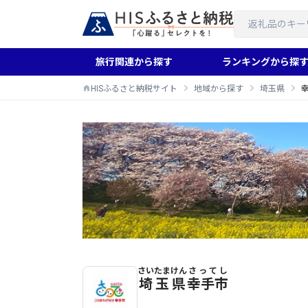
旅行関連から探す
ランキングから探
HISふるさと納税サイト
地域から探す
埼玉県
さいたまけん
さってし
幸手市のふるさと納税返礼品一覧
埼玉県
幸手市