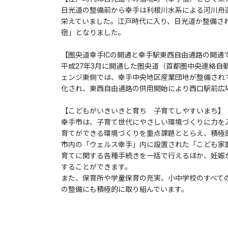
日光道の整備前から幸手は利根川水系による河川舟
栄えていました。江戸時代に入り、日光道か整備され
宿」となりました。
【圏央道幸手ICの開通と幸手駅東西自由通路の開通
平成27年3月に開通した圏央道（首都圏中央連絡自
ェンジ東側では、幸手中央地区産業団地が整備されて
化され、東西自由通路の供用開始により西口駅前広
【こどもがいきいきと育ち 子育てしやすいまち】
幸手市は、子育て世代にやさしい環境づくりに力を
育てができる環境づくりを重点課題ととらえ、積極
市内の「ウェルス幸手」内に設置された「こども家
育てに関する各種手続きを一括で行えるほか、妊娠
することができます。
また、保育所や学童保育の充実、小中学校のすべて
の整備にも積極的に取り組んでいます。