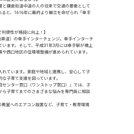
運と鎌倉街道中道の人の往来で交通の要衝として
ると、1616年に幕府より継立を命ぜられ「幸手
で利便性が格段に向上！】
動車道）の幸手インターチェンジ。幸手インターチ
います。そして、平成31年3月には幸手駅が橋上
場や西口地区の住環境整備が進められています。
入れています。家庭や地域と連携し、安心して子
的な子育て支援を図っています。
庭センター窓口（ワンストップ窓口）」では、子
から子育てまでのさまざまな悩みを専門員に相談
の教室へのエアコン設置など、子育て・教育環境