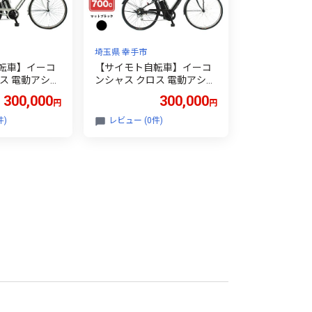
埼玉県 幸手市
転車】イーコ
【サイモト自転車】イーコ
ス 電動アシス
ンシャス クロス 電動アシス
c 6段変速 マッ
ト自転車 700c 6段変速 マッ
300,000
300,000
円
円
700C ６段ギア
トブラック - 700C ６段ギア
自転車 電動ア
変速あり 電動自転車 電動ア
件)
レビュー (0件)
 幸手市【完全
シスト 埼玉県 幸手市【完全
改定X】
組立】【価格改定X】