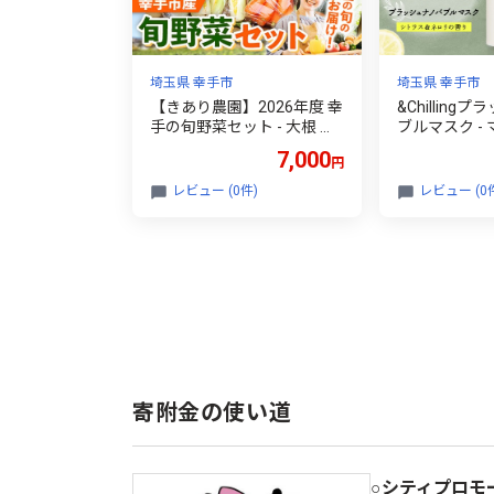
埼玉県 幸手市
埼玉県 幸手市
【きあり農園】2026年度 幸
&Chilling
手の旬野菜セット - 大根 に
ブルマスク -
んじん ブロッコリー にんに
潤い ハリ 炭
7,000
円
く とうもろこし かぼちゃ
ない 美白 透
オクラ 里芋 旬 詰合せ やさ
ンケア リラッ
レビュー (0件)
レビュー (0
い 国産 産地直送 送料無料
り 埼玉県 幸
埼玉県 幸手市
寄附金の使い道
○シティプロモ