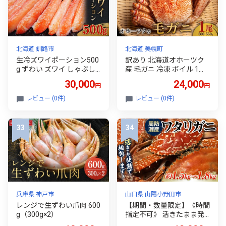
北海道 釧路市
北海道 美幌町
生冷ズワイポーション500
訳あり 北海道オホーツク
g ずわい ズワイ しゃぶし
産 毛ガニ 冷凍 ボイル 1尾
ゃぶ 剥き身 鍋 カニ ずわい
（ 500g～550g ） 毛蟹 毛
30,000
24,000
円
円
蟹 ズワイ蟹 蟹 カニ かに
がに かに カニ 蟹 かに味噌
脚 蟹脚 カニ棒肉 カニ 生
カニ味噌 海鮮 海産物 わけ
レビュー (0件)
レビュー (0件)
蟹 カニしゃぶ 北海道 釧路
あり 訳アリ 冷凍便
F4F-3271
兵庫県 神戸市
山口県 山陽小野田市
レンジで生ずわい爪肉 600
【期間・数量限定】《時間
g（300g×2）
指定不可》 活きたまま発
送！周防灘産ワタリガニ