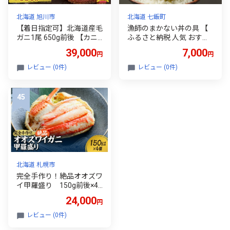
北海道 旭川市
北海道 七飯町
【着日指定可】北海道産毛
漁師のまかない丼の具 【
ガニ1尾 650g前後 【カニ
ふるさと納税 人気 おすす
蟹 毛ガニ 毛蟹 毛がに 毛カ
め ランキング セット ほた
39,000
7,000
円
円
ニ 冷凍 お取り寄せ 旭川市
て 数の子 昆布 海鮮づくし
北海道ふるさと納税 北海
ずわいがに 漁師飯 北海道
レビュー (0件)
レビュー (0件)
道】_05581
七飯町 送料無料 】 NAAF0
25
北海道 札幌市
完全手作り！絶品オオズワ
イ甲羅盛り 150g前後×4
個
24,000
円
レビュー (0件)