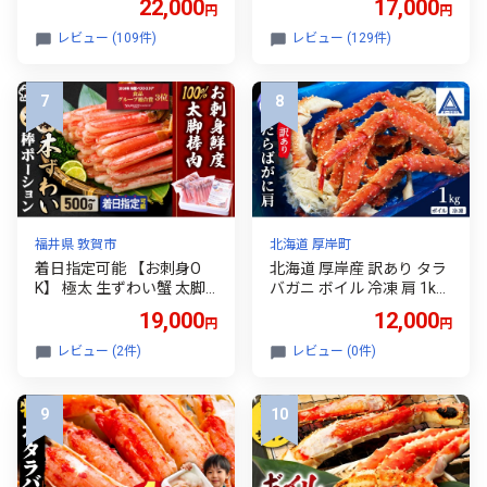
22,000
17,000
円
円
盛り 香箱造り 約160g×4個
3－4人前 カニ かに 蟹 海鮮
冷凍 【令和8年9月中旬以
鍋 しゃぶしゃぶ ズワイガ
レビュー (109件)
レビュー (129件)
降発送予定】 国産 蟹 かに
ニ 期間限定 数量限定 送料
カニ 甲羅盛 むき身 かに味
無料 北海道 弟子屈町
噌 かにみそ 紅 ベニ ズワイ
ガニ べに ずわいがに 簡単
手軽 人気 おすすめ お取り
寄せ グルメ 贈答 ギフト ふ
るさと納税 返礼品 兵庫県
香美町 香住 丸近 KKH KRM
19-06
福井県 敦賀市
北海道 厚岸町
着日指定可能 【お刺身O
北海道 厚岸産 訳あり タラ
K】 極太 生ずわい蟹 太脚
バガニ ボイル 冷凍 肩 1kg [
棒ポーション (殻剥き) 総
蟹 たらばがに かに カニ タ
19,000
12,000
円
円
重量500g～2.5kg / 解凍後
ラバ たらば 魚介類 カニ足
400g～2kg【甲羅組 かに
かに足 北海道産 ] [№5863-
レビュー (2件)
レビュー (0件)
カニ 蟹 ずわいがに ズワイ
1451]
ガニ ずわい蟹 ズワイ蟹 ず
わい ズワイ ポーション 脚
だけ 生 生食 刺身 しゃぶし
ゃぶ カニしゃぶ お中元 お
歳暮 ギフト 贈り物 】[024-
c022/024-c023]