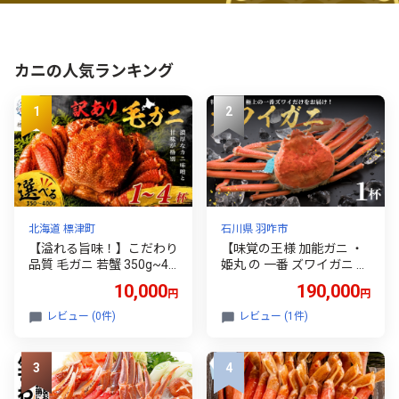
カニの人気ランキング
北海道 標津町
石川県 羽咋市
【溢れる旨味！】こだわり
【味覚の王様 加能ガニ ・
品質 毛ガニ 若蟹 350g~40
姫丸 の 一番 ズワイガニ 】
0g 選べる 1~4杯 わけあり
11 - 12月 配送 1番ズワイ
10,000
190,000
円
円
国産 北海道 羅臼産 蟹 かに
茹で上げ後 約 1.0kg × 1杯
カニ 毛がに 毛蟹 冷凍毛ガ
レビュー (0件)
レビュー (1件)
ニ 冷凍かに 冷凍カニ 訳あ
りカニ 訳アリ 訳アリ毛ガ
ニ 訳あり毛ガニ 人気 ラン
キング おすすめ ごほうび
贅沢 毛ガニ冷凍 蟹脚 蟹あ