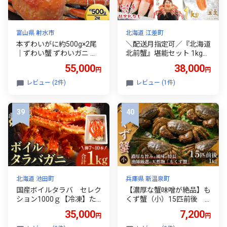
富山県 射水市
北海道 江差町
本ずわいがに約500g×2尾
＼配送月指定可／『北海道
｜ずわい蟹 ずわいガニ ズ
北前蟹』堪能セット 1kg
ワイガニ 本ズワイガニ 本
かに爪＆脚むき身［ポーシ
55,000
38,000
円
円
ずわいがに カニ 蟹 かに か
ョン］各500g 北海道日
にしゃぶ カニしゃぶ 蟹し
本海産紅ずわいがに カニ
レビュー (2件)
レビュー (1件)
ゃぶ かに鍋 カニ鍋 蟹鍋 か
かご漁師直販！厳格な鮮度
に味噌 カニ味噌 かにみそ
管理で甘くてジューシーな
魚貝類 魚介類 ボイル 国産
本場の味をお届け むき身
富山 富山湾 北陸 富山カニ
なのではずれなし！ 新鮮
北陸カニ 富山かに 北陸か
生冷かに脚＆ボイルかに
に 富山蟹 北陸蟹 ※2026年
爪 かにしゃぶ しゃぶし
11月～発送
ゃぶ かに鍋 国産 かに
足 北海道産べにずわいが
に ギフト 贈答用
北海道 池田町
兵庫県 新温泉町
国産ボイルタラバ セレク
【濃厚な蟹味噌が絶品】も
ション1000ｇ【冷凍】た
くず蟹（小）15匹前後 1
らば タラバガニ たらば蟹
㎏ 1箱 もくず蟹 かに 蟹 蟹
35,000
7,200
円
円
かに カニ
味噌 珍味 希少 秋の味覚 川
蟹 蟹味噌汁 手土産 贈答用