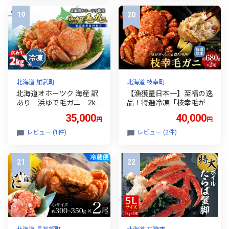
定 セイコガニ せいこ蟹 せ
リット入り 海鮮 ボイル 1k
こがに せこ蟹 ずわい蟹 せ
g ひたちなか市 茨城県
いこがに セコガニ セイコ
蟹 ボイル蟹 香箱蟹 セコ蟹
ボイルセイコガニ 蟹 せい
こがに 香箱ガニ 香箱 香箱
蟹
北海道 雄武町
北海道 枝幸町
北海道オホーツク 海産 訳
【漁獲量日本一】至福の逸
あり 浜ゆで毛ガニ 2kg
品！特選冷凍「枝幸毛が
（冷凍）| 毛蟹 毛ガニ 毛が
に」約680g×2尾 毛蟹 毛ガ
35,000
40,000
円
円
に 蟹 かに カニ 2kg オホ
ニ オホーツク 北海道
ーツク産 雄武町 雄武産 ふ
レビュー (1件)
レビュー (2件)
るさと納税 雄武 海産 海鮮
訳あり 浜茹で 冷凍【0712
9】