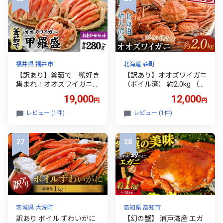
福井県 福井市
北海道 森町
【訳あり】釜茹で 蟹好き
【訳あり】オオズワイガニ
集まれ！オオズワイガニ
（ボイル済） 約2.0kg （オ
甲羅盛 【甲羅盛合計280ｇ
スメスどちらか）＜海鮮問
19,000
12,000
円
円
おまかせセット 】 [A-096
屋 株式会社 瑞宝＞ ズ
019] / カニ 甲羅盛 かに オ
ワイガニ かに カニ 蟹 ガニ
レビュー (1件)
レビュー (1件)
オズワイガニ 専門店 冷凍
がに 海鮮 森町 北海道 mr1
配送 手軽 かに酢 訳あり 国
-0919
産 甲羅盛り 冷凍 蟹
茨城県 大洗町
高知県 高知市
訳あり ボイル ずわいがに
【幻の蟹】 浦戸湾産 エガ