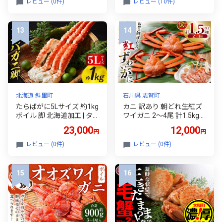
レビュー (0件)
レビュー (10件)
ワケあり 刺身 かにしゃぶ
に タラバ かに カニ 蟹 ボ
蟹鍋 バター焼き 天麩羅 お
イル むき身 かにむき身 殻
いしい 北海道 網走市 送料
むき不要[金高水産][0017-
無料】 ABB183
0011]
北海道 斜里町
石川県 志賀町
たらばがに5Lサイズ 約1kg
カニ 訳あり 朝どれ生紅ズ
ボイル 脚 北海道加工 | タ
ワイガニ 2〜4尾 計1.5kg以
ラバガニ かに カニ 蟹 丸中
上 (1尾サイズ：500g〜1k
23,000
12,000
円
円
しれとこ食品 年末年始 北
g以上) [JF西海 石川県 志賀
海道 斜里町
町 sk17jkf30064] かに 蟹
レビュー (0件)
レビュー (0件)
紅ズワイ 紅ズワイガニ 生
ズワイ ずわい ずわい蟹 ズ
ワイガニ 姿 カニ鍋 カニし
ゃぶ カニ爪 規格外 足折れ
魚介 海産物 能登