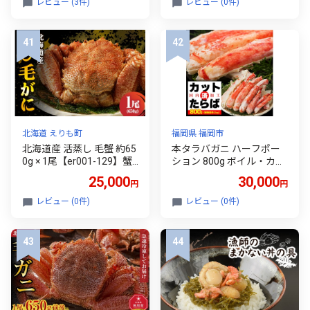
レビュー (3件)
レビュー (0件)
ギフト 贈り物 浜坂産 兵庫
県
北海道 えりも町
福岡県 福岡市
北海道産 活蒸し 毛蟹 約65
本タラバガニ ハーフポー
0g × 1尾【er001-129】蟹
ション 800g ボイル・カッ
かに 毛ガニ 姿 かに味噌 国
ト済み＜福岡市内製造＞
25,000
30,000
円
円
産 冷凍 魚介類 かに鍋 送料
無料 北海道 えりも町
レビュー (0件)
レビュー (0件)