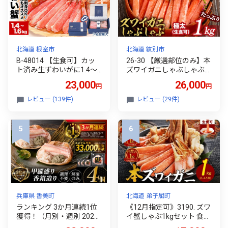
し カニ脚 かに北海道 毛ガ
ニ 毛ガニ 毛ガニ 毛ガニ 毛
蟹 毛蟹 毛蟹 毛蟹 毛蟹 北
海道 標津町
北海道 根室市
北海道 紋別市
B-48014 【生食可】カッ
26-30 【厳選部位のみ】本
ト済み生ずわいがに1.4～
ズワイガニしゃぶしゃぶ
1.6kg(700～800g×2P) ず
【大】(たっぷり1kg)｜ 生
23,000
26,000
円
円
わいがに ズワイガニ カニ
食可 お刺身
蟹 かに 刺身 海鮮 北海道
レビュー (139件)
レビュー (29件)
根室
兵庫県 香美町
北海道 弟子屈町
ランキング 3か月連続1位
《12月指定可》3190. ズワ
獲得！（月別・週別 2026
イ蟹しゃぶ1kgセット 食べ
年6月時点） 香住ガニ 甲羅
方ガイド付 生食 生食可 約