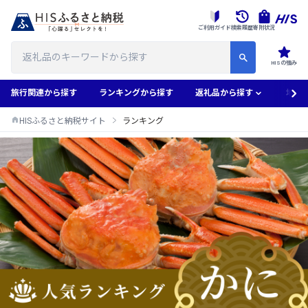
ご利用ガイド
検索履歴
寄附状況
HISの強み
旅行関連から探す
ランキングから探す
返礼品から探す
地域
HISふるさと納税サイト
ランキング