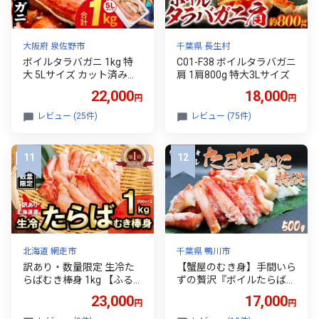
大阪府 泉佐野市
千葉県 長生村
ボイルタラバガニ 1kg 特
C01-F38 ボイルタラバガニ
大 5Lサイズ カット済み
肩 1肩800g 特大3Lサイズ
【ボイル カニ かに 1kg 訳
22,000
18,000
円
円
あり 部位 サイズ不揃い 蟹
たらば蟹 タラバ蟹 タラバ
レビュー (25件)
レビュー (75件)
カニ 海鮮 魚介】
北海道 網走市
千葉県 鴨川市
訳あり・数量限定 生冷た
【蟹屋のむき身】手間いら
らばむき棒身 1kg 【ふる
ずの贅沢『ボイルたらば
さと納税 人気 おすすめ ラ
むき身』特混 500g 《配送
23,000
17,000
円
円
ンキング 生冷たらばむき
指定OK》《2週間以内に発
棒身 かに カニ 蟹 わけあり
送》タラバガニ たらばが