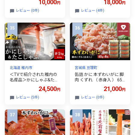
10,000
18,000
円
円
（大） 約1.5kg～1.8kg F6L
-1458
レビュー (0件)
レビュー (4件)
北海道 稚内市
宮城県 亘理町
＜TVで紹介された稚内の
缶詰 かに 本ずわいがに 脚
名産品＞かにしゃぶ&たこ
肉 くずれ （ 赤身入 ） 65g
しゃぶ 豪華海鮮しゃぶし
× 8缶 セット マルヤ水産 ほ
24,500
21,000
円
円
ゃぶセット_ かに カニ か
ぐし身 かに缶 非常食 保存
にしゃぶ カニしゃぶ しゃ
食 災害 常温 常温保存 加工
レビュー (5件)
レビュー (0件)
ぶしゃぶ タコ たこ 海鮮 魚
食品 長期保管 海鮮 簡単 お
介 北海道 稚内 稚内市 人気
手軽 おつまみ 人気 お取り
寄せ グルメ 老舗カニ総合
メーカー