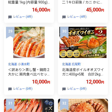
総重量 1kg (内容量 900g)
二 1キロ前後 / カニ かに
規格外 不揃い 傷 足 訳アリ
蟹 えがに 高知県 高知市 高
16,000
45,000
円
円
わけあり 脚折れ 2L～3L 大
知 浦戸 海鮮 海産物 甲殻類
サイズ 弥七商店 かに弥 ず
1㎏ 1キロ 希少 贅沢 おつま
レビュー (4件)
レビュー (4件)
わい蟹 ズワイガニ かに カ
み 晩酌 鍋 【土佐の廣丸】
ニ 蟹 カニ足 脚 ずわい 鍋
[ATAL001]
数量限定
北海道 小清水町
北海道 広尾町
＜訳あり＞蒸し蟹・鍋用 2
北海道産ボイルオオズワイ
大かに 肩肉食べ比べセッ
ガニ400g×5尾 合計2kg以
ト 計1.5kg＜タラバ蟹・ズ
上【かに カニ 蟹 海産
10,000
12,000
円
円
ワイ蟹＞カット済み【175
物 海鮮 冷凍 ボイル
0914】
オオズワイガニ 北海道
レビュー (0件)
レビュー (0件)
池下産業株式会社】(AM0
011)