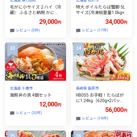
北海道 長万部町
北海道 石狩市
毛がに小サイズ２ハイ（冷
特大 ボイルたらば蟹脚 5L
蔵） ふるさと納税 かに カ
サイズ(冷凍総重量1.0kg×1
ニ 蟹 毛ガニ 毛蟹 塩ゆで
肩)｜ふるさと納税 石狩市
29,000
34,000
円
円
ボイル ゆでたて 冷蔵 鍋 パ
タラバガニ たらばがに 蟹
スタ かにめし 炊き込みご
カニ かに 蟹足 カニ脚 大き
レビュー (5件)
レビュー (17件)
飯 かにみそ かに味噌 甲羅
い かに足
盛り 北海道 長万部町 送料
無料 OSMA001
北海道 千歳市
長崎県 島原市
海鮮丼の具 4個セット
HB055 お手軽！たらばが
に1.24kg（620g×2パッ
12,000
円
ク）[蟹 カニ かに タラバガ
56,000
円
ニ たらばがに 1キロ以上
レビュー (32件)
長崎県 島原市 ]
レビュー (19件)