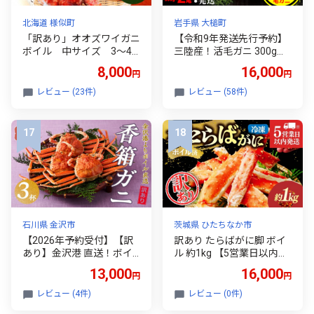
北海道 様似町
岩手県 大槌町
「訳あり」オオズワイガニ
【令和9年発送先行予約】
ボイル 中サイズ 3～4
三陸産！活毛ガニ 300g相
尾 約900g 【かに カニ 蟹
当×2杯【08】【2027年2
8,000
16,000
円
円
海産物 海鮮 冷凍 ボイル お
月～4月発送】
せち オオズワイガニ crab
レビュー (23件)
レビュー (58件)
CRAB kani KANI 北海道 様
似町】
石川県 金沢市
茨城県 ひたちなか市
【2026年予約受付】【訳
訳あり たらばがに脚 ボイ
あり】金沢港 直送！ボイ
ル 約1kg 【5営業日以内配
ル 香箱ガニ3杯セット | 20
送】｜訳あり カニ かに 蟹
13,000
16,000
円
円
26年発送 金沢 石川 蟹 せい
本たらば蟹 たらばがに た
こがに 香箱蟹 ズワイガニ
らば蟹 タラバ蟹 たらば タ
レビュー (4件)
レビュー (0件)
冷蔵 人気 おすすめ 期間限
ラバ ボイル 刺身 訳ありス