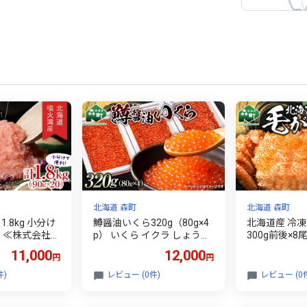
北海道 森町
北海道 森町
1.8kg 小分け
鱒醤油いくら320g（80g×4
北海道産 冷
ク ≪株式会社カ
p） いくら イクラ しょうゆ
300g前後×8尾 
≫ タラコ 鱈
漬け 海産物 加工品 森町 北
11,000
12,000
円
円
介 海鮮 北海道
海道 mr1-1426
郷納税 ご飯
件)
レビュー (0件)
レビュー (0
r1-1425