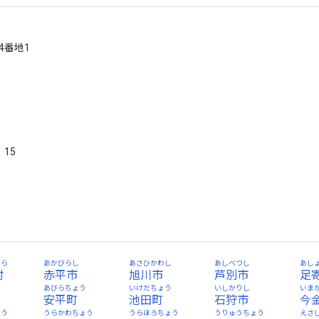
44番地1
15
むら
あかびらし
あさひかわし
あしべつし
あし
村
赤平市
旭川市
芦別市
足
あびらちょう
いけだちょう
いしかりし
いま
安平町
池田町
石狩市
今
ょう
うらかわちょう
うらほろちょう
うりゅうちょう
えさ