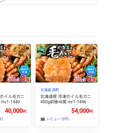
北海道 森町
凍ボイル毛ガニ
北海道産 冷凍ボイル毛ガニ
mr1-1440
400g前後×6尾 mr1-1446
40,000
54,000
円
円
件)
レビュー (0件)