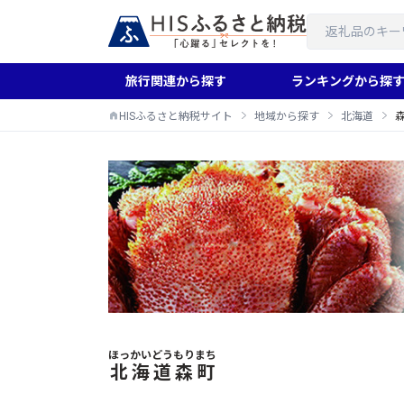
旅行関連から探す
ランキングから探
HISふるさと納税サイト
地域から探す
北海道
ほっかいどう
もりまち
森町のふるさと納税返礼品一覧
北海道
森町