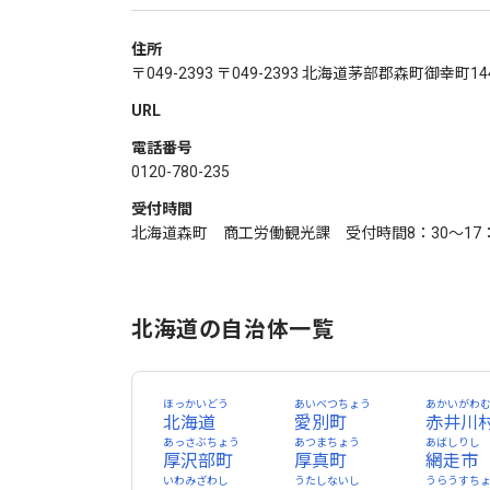
住所
〒049-2393 〒049-2393 北海道茅部郡森町御幸町1
URL
電話番号
0120-780-235
受付時間
北海道森町 商工労働観光課 受付時間8：30～17：
北海道の自治体一覧
ほっかいどう
あいベつちょう
あかいがわ
北海道
愛別町
赤井川
あっさぶちょう
あつまちょう
あばしりし
厚沢部町
厚真町
網走市
いわみざわし
うたしないし
うらうすち