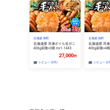
海道 訳あり mr1-1488
北海道 森町
北海道 森町
北海道産 冷凍ボイル毛ガニ
北海道産 冷
400g前後×3尾 mr1-1443
400g前後×4尾 
27,000
円
レビュー (0件)
レビュー (0