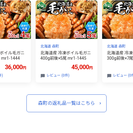
北海道 森町
北海道 森町
凍ボイル毛ガニ
北海道産 冷凍ボイル毛ガニ
北海道産 冷
mr1-1444
400g前後×5尾 mr1-1445
300g前後×7尾 
36,000
45,000
円
円
件)
レビュー (0件)
レビュー (0
森町の返礼品一覧はこちら