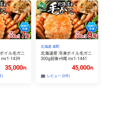
北海道 森町
凍ボイル毛ガニ
北海道産 冷凍ボイル毛ガニ
mr1-1439
300g前後×9尾 mr1-1441
35,000
45,000
円
円
件)
レビュー (0件)