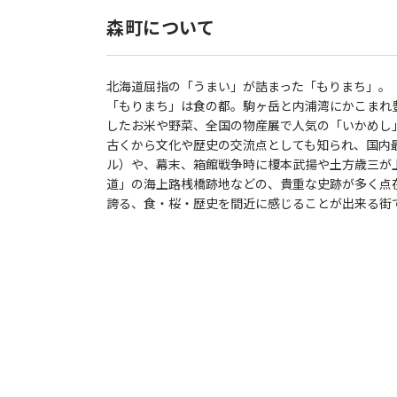
森町について
北海道屈指の「うまい」が詰まった「もりまち」。
「もりまち」は食の都。駒ヶ岳と内浦湾にかこまれ
したお米や野菜、全国の物産展で人気の「いかめし
古くから文化や歴史の交流点としても知られ、国内
ル）や、幕末、箱館戦争時に榎本武揚や土方歳三が
道」の海上路桟橋跡地などの、貴重な史跡が多く点在
誇る、食・桜・歴史を間近に感じることが出来る街