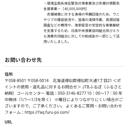
・環境生態系保全緊急対策事業及び赤潮対策緊急
支援事業－［40,000,000円］
赤潮被害に対する漁場の早期回復のため、ウニ
やツブの種苗放流や、藻場の清掃作業、資源回復
調査などの費用や、漁家経営の安定的な事業継続
を支援するため、日高中央漁業協同組合及びえり
も漁業共同組合に対しての助成金の一部として活
用いたしました。
お問い合わせ先
住所
〒058-8501 〒058-0014 北海道様似郡様似町大通1丁目21 ＜ポ
イントの使用・返礼品に対するお問合せ＞ JTBふるぽ（ふるさと
納税）コールセンター 電話：050-3146-8277 10：00～17：00 年
中無休（1/1～1/3を除く） ※曜日によりつながりにくい場合がご
ざいますので、ご了承ください。 よくあるご質問・お問い合わせ
フォーム：https://faq.furu-po.com/
URL