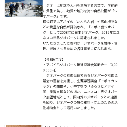
「ジオ」は地球や大地を意味する言葉で、学術的
に貴重で美しい地質や地形を持つ自然公園が「ジ
オパーク」です。
様似町ではアポイの「かんらん岩」や高山植物な
どの貴重な自然が評価され、「アポイ岳ジオパー
ク」として2008年に日本ジオパーク、2015年にユ
ネスコ世界ジオパークに認定されました。
いただきましたご寄附は、ジオパークを維持・管
理、発展させるための各種事業に使われます。
【令和6年度】
・アポイ岳ジオパーク推進協議会補助金ー［3,00
0,000円］
ジオパークの推進母体であるジオパーク推進協
議会の運営を支援し、生涯学習講座「アポイカレ
ッジ」の開催や、小中学校の「ふるさとアポイ
学」学習支援などのほか、ユネスコ世界ジオパー
ク加盟地域として、国内外のジオパークとの連携
を図り、ジオパークの質の維持・向上のための活
動補助金として活用いたしました。