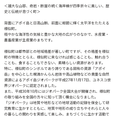
＜雄大な山容、奇岩・断崖の続く海岸線が四季折々に美しい、歴
史と伝統が息づく町＞
背面にアポイ岳と日高山脈、前面に紺碧に輝く太平洋をたたえる
様似町。
穏やかな海洋性の気候と豊かな大地の広がりのなかで、水産業・
農畜産業が主産業のまちです。
様似町は都市部との地域格差が著しい町ですが、その格差を様似
町の特徴ととらえ、様似町に来なければ感じることも、触れ合う
ことも、食することもできない、素晴らしい資源があります。
特に、様似町のシンボルであり誇りである固有の資源「アポイ
岳」を中心とした幌満かんらん岩体や高山植物などの貴重な自然
資源によるアポイ岳ジオパークが平成27年11月17日、ユネスコ世
界ジオパークに認定されました。
また、平成30年10月にはジオパーク全国大会が開催され、様似町
の取り組みを全国の方々に知って頂く機会になりました。
『ジオパーク』は地質や地形などの地球活動の記録を保全して研
究教育に生かすとともに、地質や地形の成り立ちやそれらと人々
の暮らしの関わりを実感して楽しみ、まちづくりに生かす活動で