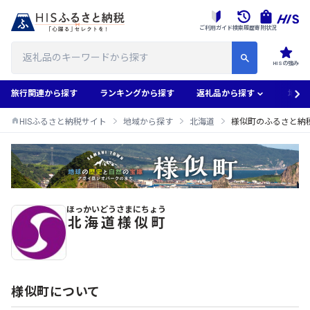
ご利用ガイド
検索履歴
寄附状況
HISの強み
旅行関連から探す
ランキングから探す
返礼品から探す
地域
HISふるさと納税サイト
地域から探す
北海道
様似町のふるさと納
ほっかいどう
さまにちょう
様似町のふるさと納税返礼品一覧
北海道
様似町
様似町について