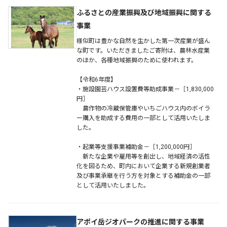
ふるさとの産業振興及び地域振興に関する
事業
様似町は豊かな自然を生かした第一次産業が盛ん
な町です。いただきましたご寄附は、農林水産業
のほか、各種地域振興のために使われます。
【令和6年度】
・施設園芸ハウス設置費等助成事業－［1,830,000
円］
農作物の冷蔵保管庫やいちごハウス内のボイラ
ー購入を助成する費用の一部として活用いたしま
した。
・起業等支援事業補助金－［1,200,000円］
新たな企業や雇用等を創出し、地域経済の活性
化を図るため、町内において企業する新規創業者
及び事業承継を行う方を対象とする補助金の一部
として活用いたしました。
アポイ岳ジオパークの推進に関する事業