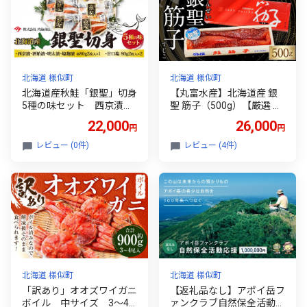
北海道 様似町
北海道 様似町
北海道産秋鮭「銀聖」切身
【丸富水産】北海道産 銀
5種の味セット 西京漬
聖 筋子（500g）【厳選 筋
酒粕漬 明太 塩麹 甘口
子 紅鮭 塩漬け 塩蔵調味 冷
22,000
26,000
円
円
塩 【鮭 シャケ しゃけ sa
凍 鮭 べにさけ すじ子 すじ
ke SAKE 西京漬 酒粕漬 明
こ すじこ 魚卵 海鮮 おかず
レビュー (0件)
レビュー (4件)
太 塩麹 甘口塩 味付き おか
おつまみ ご飯のお供 白米
ず ごはんのおとも お弁当
おにぎり お寿司 軍艦 北海
朝食 夕食 アレンジレシピ
道 様似町】
新鮮 北海道産鮭 様似町 】
北海道 様似町
北海道 様似町
「訳あり」オオズワイガニ
【返礼品なし】アポイ岳フ
ボイル 中サイズ 3～4
ァンクラブ自然保全活動応