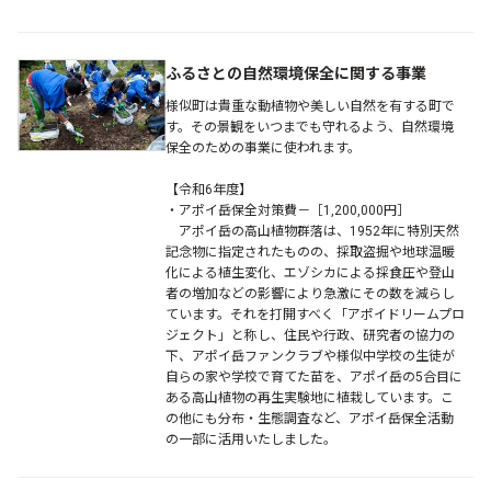
ふるさとの自然環境保全に関する事業
様似町は貴重な動植物や美しい自然を有する町で
す。その景観をいつまでも守れるよう、自然環境
保全のための事業に使われます。
【令和6年度】
・アポイ岳保全対策費－［1,200,000円］
アポイ岳の高山植物群落は、1952年に特別天然
記念物に指定されたものの、採取盗掘や地球温暖
化による植生変化、エゾシカによる採食圧や登山
者の増加などの影響により急激にその数を減らし
ています。それを打開すべく「アポイドリームプロ
ジェクト」と称し、住民や行政、研究者の協力の
下、アポイ岳ファンクラブや様似中学校の生徒が
自らの家や学校で育てた苗を、アポイ岳の5合目に
ある高山植物の再生実験地に植栽しています。こ
の他にも分布・生態調査など、アポイ岳保全活動
の一部に活用いたしました。