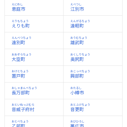
えにわし
えべつし
恵庭市
江別市
えりもちょう
えんがるちょう
えりも町
遠軽町
えんべつちょう
おうむちょう
遠別町
雄武町
おおぞらちょう
おくしりちょう
大空町
奥尻町
おけとちょう
おこっぺちょう
置戸町
興部町
おしゃまんべちょう
おたるし
長万部町
小樽市
おといねっぷむら
おとふけちょう
音威子府村
音更町
おとべちょう
おびひろし
乙部町
帯広市