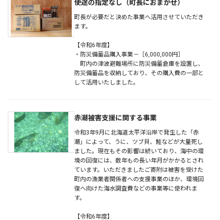
使途の指定なし（町長におまかせ）
町長が必要だと決めた事業へ活用させていただき
ます。
【令和6年度】
・防災備蓄品購入事業－［6,000,000円］
町内の津波避難場所に防災備蓄倉庫を設置し、
防災備蓄品を収納しており、その購入費の一部と
して活用いたしました。
赤潮被害支援に関する事業
令和3年9月に北海道太平洋沿岸で発生した「赤
潮」によって、うに、ツブ貝、鮭などが大量死し
ました。現在もその影響は続いており、海中の環
境の回復には、数年もの長い年月がかかるとされ
ています。いただきましたご寄附は被害を受けた
町内の漁業者関係者への支援事業のほか、環境回
復へ向けた海水調査費などの事業等に使われま
す。
【令和6年度】