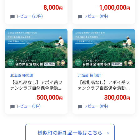
尾 約900g 【かに カニ 蟹
援 1,000,000円
8,000
1,000,000
円
円
海産物 海鮮 冷凍 ボイル お
せち オオズワイガニ crab
レビュー (23件)
レビュー (0件)
CRAB kani KANI 北海道 様
似町】
北海道 様似町
北海道 様似町
【返礼品なし】アポイ岳フ
【返礼品なし】アポイ岳フ
ァンクラブ自然保全活動応
ァンクラブ自然保全活動応
援 500,000円
援 300,000円
500,000
300,000
円
円
レビュー (0件)
レビュー (0件)
様似町の返礼品一覧はこちら