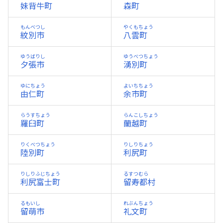
妹背牛町
森町
もんべつし
やくもちょう
紋別市
八雲町
ゆうばりし
ゆうべつちょう
夕張市
湧別町
ゆにちょう
よいちちょう
由仁町
余市町
らうすちょう
らんこしちょう
羅臼町
蘭越町
りくべつちょう
りしりちょう
陸別町
利尻町
りしりふじちょう
るすつむら
利尻富士町
留寿都村
るもいし
れぶんちょう
留萌市
礼文町