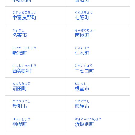
なかふらのちょう
ななえちょう
中富良野町
七飯町
なよろし
なんぽろちょう
名寄市
南幌町
にいかっぷちょう
にきちょう
新冠町
仁木町
にしおこっぺむら
にせこちょう
西興部村
ニセコ町
ぬまたちょう
ねむろし
沼田町
根室市
のぼりべつし
はこだてし
登別市
函館市
はぼろちょう
はまとんべつちょう
羽幌町
浜頓別町