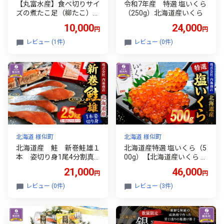
【丸富水産】食べ切りサイ
令和7年産 特選 塩いくら
ズの煮たこ足（柳たこ）小
（250g）北海道産いくら
分けセット 700g【たこ 小
10,000
24,000
円
円
分け 旨味凝縮 ぷりぷり ふ
っくら やわらか たこ タコ
レビュー (1件)
レビュー (0件)
tako TAKO octopus OCTO
PUS 蛸 職人 アレンジレシ
ピ おせち つまみ ボイル お
かず おつまみ 簡単 調理 北
海道 様似町 】
北海道 様似町
北海道 様似町
北海道産 鮭 新巻鮭雄１
北海道産特選 塩いくら（5
本 姿切り身1尾4分割真
00g）【北海道産いくら イ
空（2.5kg前後）1パック5
クラ ikura IKURA 海鮮丼 人
21,000
46,000
円
円
～6切入り【鮭 シャケ しゃ
気 いくら醤油漬け イクラ
け sake SAKE おかず ごは
醤油漬け 北海道産 北海道
レビュー (0件)
レビュー (3件)
んのおとも お弁当 朝食 夕
様似町 】
食 アレンジレシピ 新鮮 北
海道産鮭 様似町 】