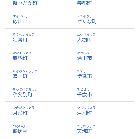
新ひだか町
寿都町
すながわし
せたなちょう
砂川市
せたな町
そうべつちょう
たいきちょう
壮瞥町
大樹町
たかすちょう
たきかわし
鷹栖町
滝川市
たきのうえちょう
だてし
滝上町
伊達市
ちっぷべつちょう
ちとせし
秩父別町
千歳市
つきがたちょう
つべつちょう
月形町
津別町
つるいむら
てしおちょう
鶴居村
天塩町