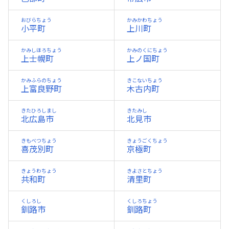
おびらちょう
かみかわちょう
小平町
上川町
かみしほろちょう
かみのくにちょう
上士幌町
上ノ国町
かみふらのちょう
きこないちょう
上富良野町
木古内町
きたひろしまし
きたみし
北広島市
北見市
きもべつちょう
きょうごくちょう
喜茂別町
京極町
きょうわちょう
きよさとちょう
共和町
清里町
くしろし
くしろちょう
釧路市
釧路町