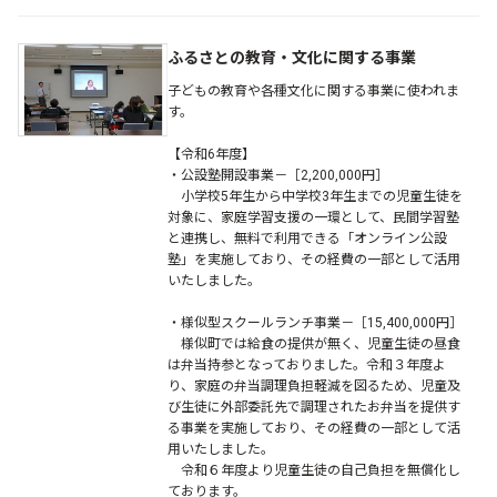
ふるさとの教育・文化に関する事業
子どもの教育や各種文化に関する事業に使われま
す。
【令和6年度】
・公設塾開設事業－［2,200,000円］
小学校5年生から中学校3年生までの児童生徒を
対象に、家庭学習支援の一環として、民間学習塾
と連携し、無料で利用できる「オンライン公設
塾」を実施しており、その経費の一部として活用
いたしました。
・様似型スクールランチ事業－［15,400,000円］
様似町では給食の提供が無く、児童生徒の昼食
は弁当持参となっておりました。令和３年度よ
り、家庭の弁当調理負担軽減を図るため、児童及
び生徒に外部委託先で調理されたお弁当を提供す
る事業を実施しており、その経費の一部として活
用いたしました。
令和６年度より児童生徒の自己負担を無償化し
ております。