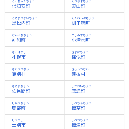
くっちゃんちょう
くりやまちょう
倶知安町
栗山町
くろまつないちょう
くんねっぷちょう
黒松内町
訓子府町
けんぶちちょう
こしみずちょう
剣淵町
小清水町
さっぽろし
さまにちょう
札幌市
様似町
さらべつむら
さるふつむら
更別村
猿払村
さろまちょう
しかおいちょう
佐呂間町
鹿追町
しかべちょう
しべちゃちょう
鹿部町
標茶町
しべつし
しべつちょう
士別市
標津町