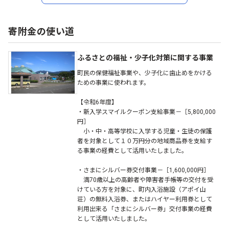
寄附金の使い道
ふるさとの福祉・少子化対策に関する事業
町民の保健福祉事業や、少子化に歯止めをかける
ための事業に使われます。
【令和6年度】
・新入学スマイルクーポン支給事業－［5,800,000
円］
小・中・高等学校に入学する児童・生徒の保護
者を対象として１０万円分の地域商品券を支給す
る事業の経費として活用いたしました。
・さまにシルバー券交付事業－［1,600,000円］
満70歳以上の高齢者や障害者手帳等の交付を受
けている方を対象に、町内入浴施設（アポイ山
荘）の無料入浴券、またはハイヤー利用券として
利用出来る「さまにシルバー券」交付事業の経費
として活用いたしました。