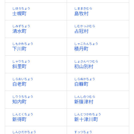
しほろちょう
しままきむら
士幌町
島牧村
しみずちょう
しむかっぷむら
清水町
占冠村
しもかわちょう
しゃこたんちょう
下川町
積丹町
しゃりちょう
しょさんべつむら
斜里町
初山別村
しらおいちょう
しらぬかちょう
白老町
白糠町
しりうちちょう
しんしのつむら
知内町
新篠津村
しんとくちょう
しんとつかわちょう
新得町
新十津川町
しんひだかちょう
すっつちょう