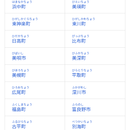
はまなかちょう
びえいちょう
浜中町
美瑛町
ひがしかぐらちょう
ひがしかわちょう
東神楽町
東川町
ひだかちょう
ぴっぷちょう
日高町
比布町
びばいし
びふかちょう
美唄市
美深町
びほろちょう
びらとりちょう
美幌町
平取町
ひろおちょう
ふかがわし
広尾町
深川市
ふくしまちょう
ふらのし
福島町
富良野市
ふるびらちょう
べつかいちょう
古平町
別海町