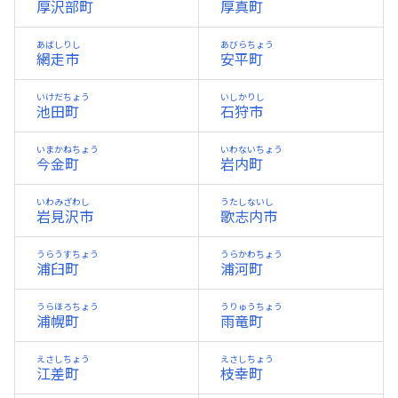
厚沢部町
厚真町
あばしりし
あびらちょう
網走市
安平町
いけだちょう
いしかりし
池田町
石狩市
いまかねちょう
いわないちょう
今金町
岩内町
いわみざわし
うたしないし
岩見沢市
歌志内市
うらうすちょう
うらかわちょう
浦臼町
浦河町
うらほろちょう
うりゅうちょう
浦幌町
雨竜町
えさしちょう
えさしちょう
江差町
枝幸町