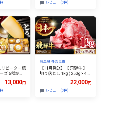
件)
レビュー (0件)
岐阜県 多治見市
＼リピーター続
【11月発送】【 飛騨牛 】
ーズ 6種詰め
切り落とし 1kg ( 250g × 4 )
おつまみ お取
牛肉 国産 ブランド牛 和牛
13,000
22,000
円
円
市/いぶし香
多治見市 / 肉のひぐち [TDC
013-11]
件)
レビュー (0件)