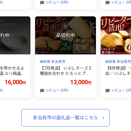
6]
件)
レビュー (0件)
レビュー (0
岐阜県 多治見市
岐阜県 多治見市
花を咲かせるよ
【7月発送】 いぶしチーズ 2
【8月発送】
盃 ルリ結晶・
種詰め合わせ とろっとプレ
出／ いぶしチ
ット 多治見市
ーン × 12時間スモーク 【い
合わせ 燻製 
16,000
13,000
円
円
窯 [TBO014]
ぶし香房】 燻製 スモーク
り寄せ 多治見
セット [TAE002]
房 [TAE001]
件)
レビュー (0件)
レビュー (2
多治見市の返礼品一覧はこちら