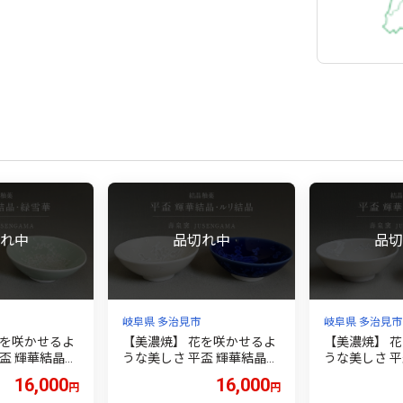
岐阜県 多治見市
岐阜県 多治見市
花を咲かせるよ
【美濃焼】 花を咲かせるよ
【美濃焼】 
盃 輝華結晶・
うな美しさ 平盃 輝華結晶・
うな美しさ 平
ット 多治見市
ルリ結晶 2点セット 多治見
さくら 2点セ
16,000
16,000
円
円
窯 [TBO017]
市 / カネヨ / 壽泉窯 [TBO01
/ カネヨ / 壽泉