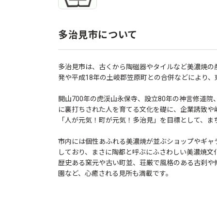
多治見市について
多治見市は、古くから陶磁器やタイルなど美濃焼の
発や平成18年の土岐郡笠原町との合併などにより
開山700年の虎渓山永保寺、設立80年の神言修道
に裏打ちされた人を育てる文化を礎に、企業誘致や岐
「人が元気！町が元気！多治見」を目標として、ま
市内には個性あふれる美濃焼が並ぶショップやギャ
しており、まさに陶都と呼ぶにふさわしい美濃焼文
歴史ある窯元や古い町並、荘厳で風格のある古刹や
園など、心癒される見所も満載です。