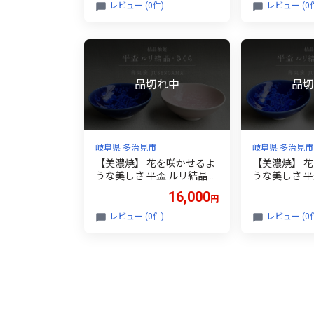
ト・ボウル・オーバルボウ
レビュー (0件)
レビュー (0
ル・ラーメンどんぶり・ス
ープカップ ×1 (ネイビー) 多
治見市 / 井澤コーポレーシ
ョン 食器セット 陶磁器 [TB
P267]
岐阜県 多治見市
岐阜県 多治見市
【美濃焼】 花を咲かせるよ
【美濃焼】 
うな美しさ 平盃 ルリ結晶・
うな美しさ 平
さくら 2点セット 多治見市
緑雪華 2点セ
16,000
円
/ カネヨ / 壽泉窯 [TBO013]
/ カネヨ / 壽泉
レビュー (0件)
レビュー (0