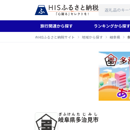
旅行関連から探す
ランキングから探
HISふるさと納税サイト
地域から探す
岐阜県
ぎふけん
たじみし
多治見市のふるさと納税返礼品一覧
岐阜県
多治見市