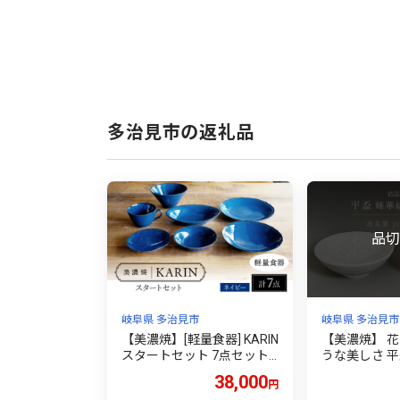
多治見市の返礼品
岐阜県 多治見市
岐阜県 多治見市
【美濃焼】[軽量食器] KARIN
【美濃焼】 
スタートセット 7点セット 2
うな美しさ 平
5cmプレート・16cmプレー
緑雪華 2点セ
38,000
円
ト・22cmディーププレー
/ カネヨ / 壽泉