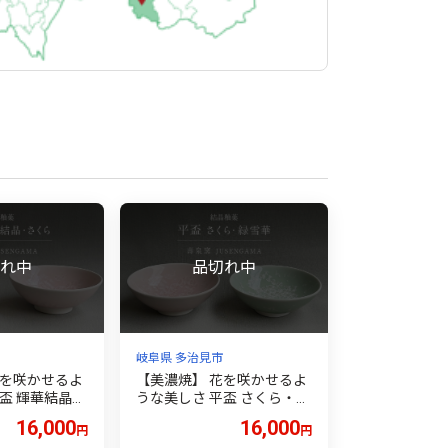
岐阜県 多治見市
花を咲かせるよ
【美濃焼】 花を咲かせるよ
盃 輝華結晶・
うな美しさ 平盃 さくら・緑
ット 多治見市
雪華 2点セット 多治見市 /
16,000
16,000
円
円
窯 [TBO015]
カネヨ / 壽泉窯 [TBO012]