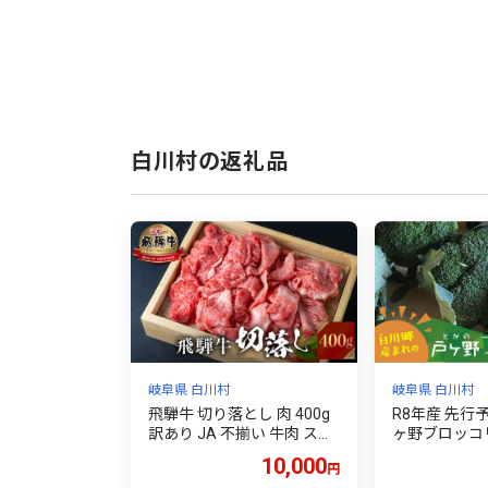
白川村の返礼品
岐阜県 白川村
岐阜県 白川村
飛騨牛 切り落とし 肉 400g
R8年産 先行
訳あり JA 不揃い 牛肉 スラ
ヶ野ブロッコリ
イス 切落し 和牛 すき焼き
0月下旬～発送開始 
10,000
円
すきやき 肉 切り落とし 牛
[S737]