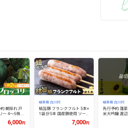
岐阜県 白川村
岐阜県 白川村
予約 朝採れ 戸
結旨豚 フランクフルト 5本×
先行予約 蓬莱
ー 4～5株 1
1袋 計5本 国産豚使用 ソー
米大吟醸 渡辺酒
6000円
セージ 超粗挽き あらびき
円 日本酒 渡
6,000
7,000
円
円
白川村 結旨豚 フランク ブ
母の日 ギフト