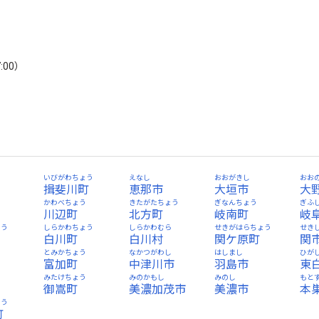
:00）
う
いびがわちょう
えなし
おおがきし
おお
揖斐川町
恵那市
大垣市
大
かわべちょう
きたがたちょう
ぎなんちょう
ぎふ
川辺町
北方町
岐南町
岐
ょう
しらかわちょう
しらかわむら
せきがはらちょう
せき
白川町
白川村
関ケ原町
関
とみかちょう
なかつがわし
はしまし
ひが
富加町
中津川市
羽島市
東
みたけちょう
みのかもし
みのし
もと
御嵩町
美濃加茂市
美濃市
本
ょう
町