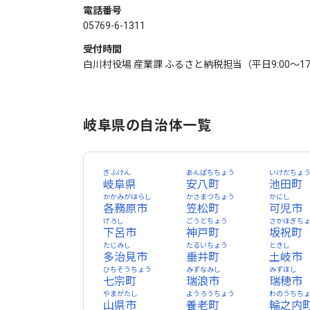
電話番号
05769-6-1311
受付時間
白川村役場 産業課 ふるさと納税担当（平日9:00～17
岐阜県の自治体一覧
ぎふけん
あんぱちちょう
いけだちょ
岐阜県
安八町
池田町
かかみがはらし
かさまつちょう
かにし
各務原市
笠松町
可児市
げろし
ごうどちょう
さかほぎち
下呂市
神戸町
坂祝町
たじみし
たるいちょう
ときし
多治見市
垂井町
土岐市
ひちそうちょう
みずなみし
みずほし
七宗町
瑞浪市
瑞穂市
やまがたし
ようろうちょう
わのうちち
山県市
養老町
輪之内