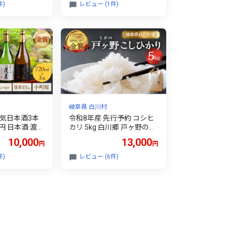
 世界遺産 白川
まかせ ごちそう 贅沢飛騨牛
件)
レビュー (1件)
人気 おすすめ アウトドア
国産 冷凍
岐阜県 白川村
人気日本酒3本
令和8年産 先行予約 コシヒ
0円 日本酒 渡辺
カリ 5kg 白川郷 戸ヶ野のこ
賞酒 最高位賞
しひかり【2026年11月下旬
10,000
13,000
円
円
賞 父の日 母
以降～順次発送】 13000円
お酒 日本酒 飛
[S433]
件)
レビュー (6件)
世界遺産 白川郷
 本格燗酒 飲
 やや 甘口 辛