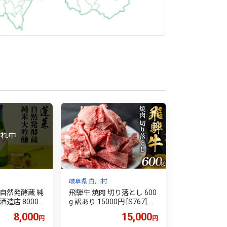
岐阜県 白川村
自然発酵蔵 純
飛騨牛 焼肉 切り落とし 600
造店 8000
g 訳あり 15000円 [S767] 切
辺酒造 父の日
落し 牛肉 肉 バーベキュー B
8,000
15,000
円
円
 お酒 日本酒
BQ セット 和牛 焼肉 部位お