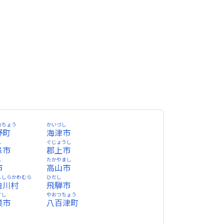
のちょう
かいづし
野町
海津市
し
ぐじょうし
阜市
郡上市
し
たかやまし
市
高山市
ししらかわむら
ひだし
白川村
飛騨市
すし
やおつちょう
巣市
八百津町