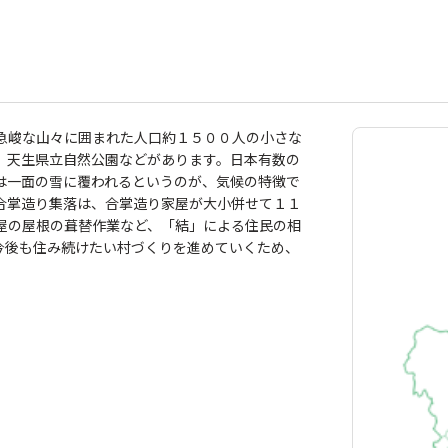
急峻な山々に囲まれた人口約１５００人の小さな
、天生県立自然公園などがあります。日本有数の
は一面の雪に覆われるというのが、気候の特徴で
合掌造り集落は、合掌造り家屋が大小併せて１１
屋の屋根の葺替作業など、「結」による住民の相
今後も住み続けたい村づくりを進めていくため、