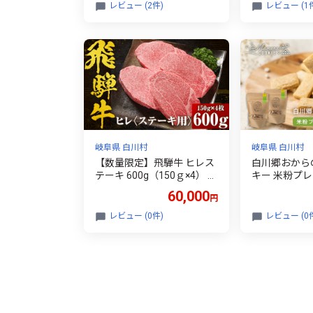
肉 10000円 1万円 人気 おす
レビュー (2件)
レビュー (1
すめ ランキング JAひだ [S0
49]
岐阜県 白川村
岐阜県 白川村
【数量限定】飛騨牛 ヒレス
白川郷おから
テーキ 600g（150ｇ×4） 冷
キー 米粉プレ
凍真空パック | 肉 お肉 ステ
らクッキー 国
60,000
円
ーキ 黒毛和牛 和牛 数量限
子 おやつ 焼き
定 人気 おすすめ 牛肉 ギフ
[S911]
レビュー (0件)
レビュー (0
ト お取り寄せ 【飛騨高山ミ
ート MZ009】