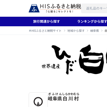
旅行関連から探す
ランキングから探
HISふるさと納税サイト
地域から探す
岐阜県
ぎふけん
しらかわむら
白川村のふるさと納税返礼品一覧
岐阜県
白川村