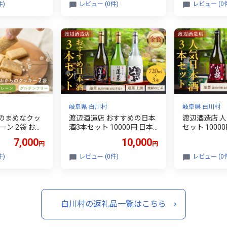
ランド豚 BBQ アウトドア
飛騨 の 地酒
件)
レビュー (0件)
レビュー (0
おつまみ 7000円 [S964]
郷 [S869]
岐阜県 白川村
岐阜県 白川村
のまめなクッ
渡辺酒造店 おすすめの日本
渡辺酒造店 
ーン 2袋 おか
酒3本セット 10000円 日本
セット 1000
産 米粉 お菓
酒 渡辺酒造 金賞 受賞酒 最
酒造 金賞 受
7,000
10,000
円
円
菓子 7000円
高位賞獲得酒 特別受賞 父の
獲得酒 特別受
日 母の日 ギフト お酒 日本
の日 ギフト 
件)
レビュー (0件)
レビュー (0
酒 飛騨 の 地酒 世界遺産 白
騨 の 地酒 
川郷 地酒 純米吟醸 本格燗
地酒 純米吟醸
酒 飲み比べ セット やや 甘
み比べ セット
口 辛口 [S996]
口
白川村の返礼品一覧はこちら