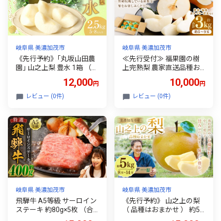
岐阜県 美濃加茂市
岐阜県 美濃加茂市
《先行予約》｢丸坂山田農
≪先行受付≫ 福果園の樹
園｣ 山之上梨 豊水 1箱 （
上完熟梨 農家直送品種お
約2.5kg ／ 5～8玉 ） 【20
まかせ（3kg程度）5～9玉
12,000
10,000
円
円
26年8月下旬～9月下旬 発
| 福果園 梨 果物 果実 完熟
送予定】 │ 梨 ナシ なし
フルーツ 冷蔵 農家直送 新
レビュー (0件)
レビュー (0件)
くだもの 果物 果実 フルー
鮮 品種 おまかせ 豊水 福水
ツ 冷蔵 岐阜県産 国産
あきづき 甘太 岐阜県 美濃
加茂市 送料無料 【2026年
9月上旬～9月下旬 発送予
定】
岐阜県 美濃加茂市
岐阜県 美濃加茂市
飛騨牛 A5等級 サーロイン
《先行予約》 山之上の梨
ステーキ 約80g×5枚 （合
（ 品種はおまかせ ） 約5k
計約400g） カット済み お
g （ 8～14玉 ） 愛甘水 幸