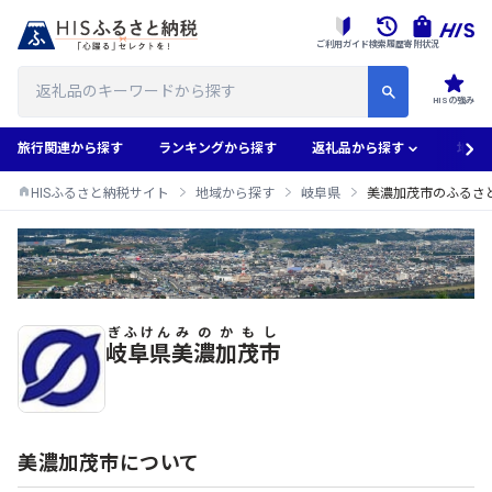
ご利用ガイド
検索履歴
寄附状況
HISの強み
旅行関連から探す
ランキングから探す
返礼品から探す
地域
HISふるさと納税サイト
地域から探す
岐阜県
美濃加茂市のふるさ
ぎふけん
みのかもし
美濃加茂市のふるさと納税返礼品一覧
岐阜県
美濃加茂市
美濃加茂市について