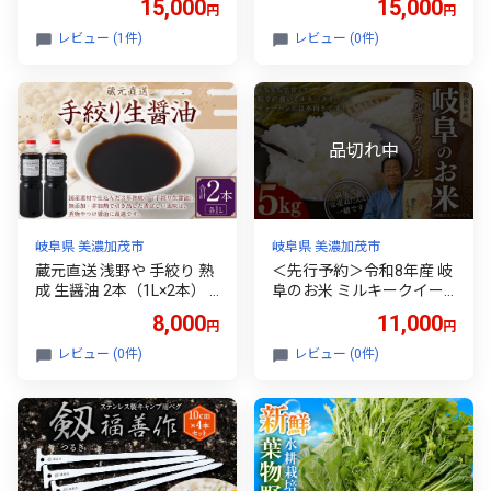
15,000
15,000
円
円
肉 牛肉 肉 ステーキ 和牛
水 豊水 あきづき 秋のほほ
霜降り 冷凍 焼き肉 焼肉 B
えみ 甘太 なし ナシ 梨 フ
レビュー (1件)
レビュー (0件)
BQ 国産 岐阜県 美濃加茂市
ルーツ 冷蔵 岐阜県産 国産
送料無料 【2026年8月下
旬～10月上旬発送予定】
岐阜県 美濃加茂市
岐阜県 美濃加茂市
蔵元直送 浅野や 手絞り 熟
＜先行予約＞令和8年産 岐
成 生醤油 2本（1L×2本） |
阜のお米 ミルキークイー
醤油 しょうゆ 生醤油 手造
ン 5kg【2026年9月下旬～
8,000
11,000
円
円
り 無添加 天然醸造 国産
11月下旬発送予定】米 お
米 精白米 白米 おこめ 5キ
レビュー (0件)
レビュー (0件)
ロ コメ こめ 白米 精米 白
ご飯 ご飯