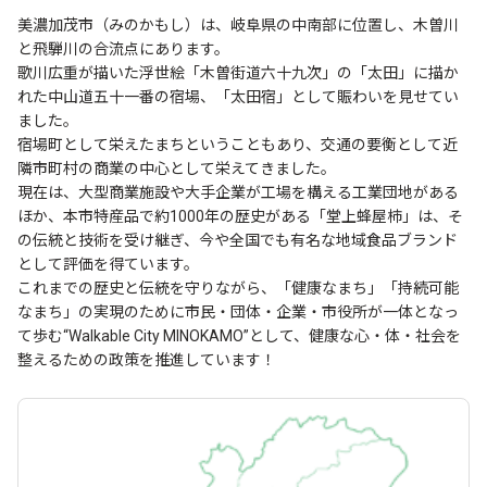
美濃加茂市（みのかもし）は、岐阜県の中南部に位置し、木曽川
と飛騨川の合流点にあります。
歌川広重が描いた浮世絵「木曽街道六十九次」の「太田」に描か
れた中山道五十一番の宿場、「太田宿」として賑わいを見せてい
ました。
宿場町として栄えたまちということもあり、交通の要衡として近
隣市町村の商業の中心として栄えてきました。
現在は、大型商業施設や大手企業が工場を構える工業団地がある
ほか、本市特産品で約1000年の歴史がある「堂上蜂屋柿」は、そ
の伝統と技術を受け継ぎ、今や全国でも有名な地域食品ブランド
として評価を得ています。
これまでの歴史と伝統を守りながら、「健康なまち」「持続可能
なまち」の実現のために市民・団体・企業・市役所が一体となっ
て歩む“Walkable City MINOKAMO”として、健康な心・体・社会を
整えるための政策を推進しています！