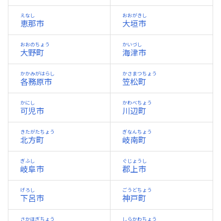
えなし
おおがきし
恵那市
大垣市
おおのちょう
かいづし
大野町
海津市
かかみがはらし
かさまつちょう
各務原市
笠松町
かにし
かわべちょう
可児市
川辺町
きたがたちょう
ぎなんちょう
北方町
岐南町
ぎふし
ぐじょうし
岐阜市
郡上市
げろし
ごうどちょう
下呂市
神戸町
さかほぎちょう
しらかわちょう