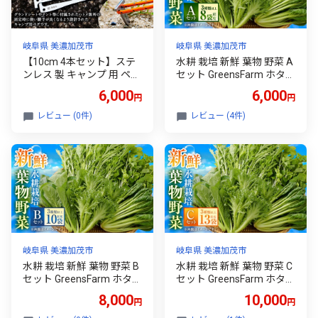
岐阜県 美濃加茂市
岐阜県 美濃加茂市
【10cm 4本セット】ステ
水耕 栽培 新鮮 葉物 野菜 A
ンレス 製 キャンプ 用 ペグ
セット GreensFarm ホタル
『剱（つるぎ）』 | 福善刃
サラダ 和え物 M06S22 岐
6,000
6,000
円
円
物工業 アウトドア アウト
阜県 美濃加茂市【2026年
ドア用品 キャンプ用品 M0
11月上旬～2027年6月上旬
レビュー (0件)
レビュー (4件)
6S38
発送予定】
岐阜県 美濃加茂市
岐阜県 美濃加茂市
水耕 栽培 新鮮 葉物 野菜 B
水耕 栽培 新鮮 葉物 野菜 C
セット GreensFarm ホタル
セット GreensFarm ホタル
サラダ 和え物 M08S51 岐
サラダ 和え物 M10S101 岐
8,000
10,000
円
円
阜県 美濃加茂市【2026年
阜県 美濃加茂市【2026年
11月上旬～2027年6月上旬
11月上旬～2027年6月上旬