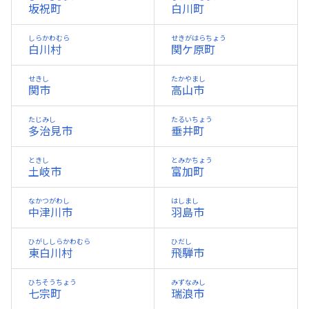
坂祝町
白川町
しらかわむら
せきがはらちょう
白川村
関ケ原町
せきし
たかやまし
関市
高山市
たじみし
たるいちょう
多治見市
垂井町
ときし
とみかちょう
土岐市
富加町
なかつがわし
はしまし
中津川市
羽島市
ひがししらかわむら
ひだし
東白川村
飛騨市
ひちそうちょう
みずなみし
七宗町
瑞浪市