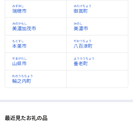
みずほし
みたけちょう
瑞穂市
御嵩町
みのかもし
みのし
美濃加茂市
美濃市
もとすし
やおつちょう
本巣市
八百津町
やまがたし
ようろうちょう
山県市
養老町
わのうちちょう
輪之内町
最近見たお礼の品