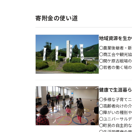
寄附金の使い道
地域資源を生か
〇農業後継者・
〇商工会や観光協
〇関ケ原古戦場の
〇若者の働く場
健康で生涯暮ら
〇多様な子育てニ
〇高齢者向けの介
〇障がいの種別や
〇ユニバーサルデ
〇町民の自主的な