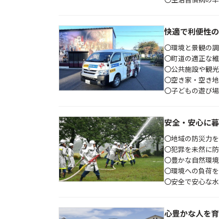
〇生活習慣病の早
快適で利便性の
〇環境と景観の調
〇町道の適正な維
〇公共施設や観
〇空き家・空き地
〇子どもの遊び場
安全・安心に暮
〇地域の防災力
〇犯罪を未然に
〇豊かな自然環境
〇環境への負荷を
〇安全で安心な水
心豊かな人を育