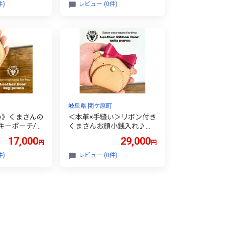
件)
レビュー (0件)
岐阜県 関ケ原町
い》くまさんの
＜本革×手縫い＞リボン付き
キーポーチ/お
くまさんお顔小銭入れ♪リ
ます!【1672
ボンカラー選べます/お名前
17,000
29,000
円
円
刻印OK【1672393】
件)
レビュー (0件)