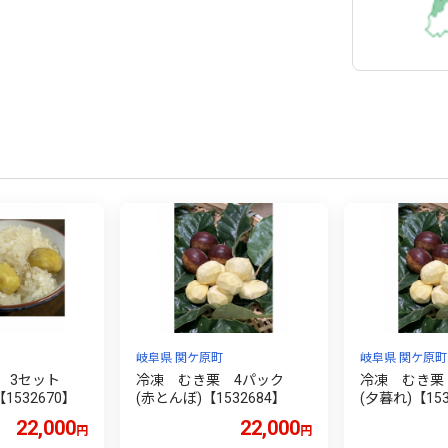
岐阜県 関ケ原町
岐阜県 関ケ原町
わ 3セット
冷凍 むき栗 4パック
冷凍 むき
1532670】
(赤とんぼ)【1532684】
(夕暮れ)【153
22,000
22,000
円
円