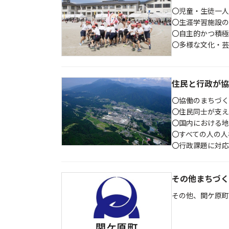
〇児童・生徒一人
〇生涯学習施設の
〇自主的かつ積極
〇多様な文化・芸
住民と行政が協
〇協働のまちづ
〇住民同士が支え
〇国内における地
〇すべての人の人
〇行政課題に対応
その他まちづく
その他、関ケ原町