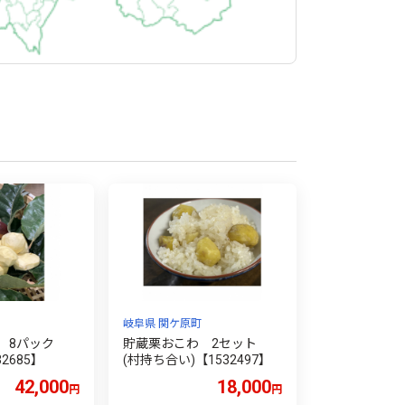
岐阜県 関ケ原町
栗 8パック
貯蔵栗おこわ 2セット
2685】
(村持ち合い)【1532497】
42,000
18,000
円
円