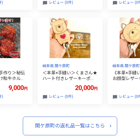
件)
レビュー (0件)
レビュー (0
岐阜県 関ケ原町
岐阜県 関ケ原町
手作り＞秘伝
＜本革×手縫い＞くまさん★
《本革×手縫
け和牛ホルモ
ハート付きレザーキーポー
お顔型レザー
1488961】
チ/お名前刻印OK!【167239
名前の刻印でき
9,000
20,000
円
円
4】
392】
件)
レビュー (0件)
レビュー (0
関ケ原町の返礼品一覧はこちら