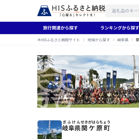
旅行関連から探す
ランキングから探
HISふるさと納税サイト
地域から探す
岐阜県
ぎふけん
せきがはらちょう
関ケ原町のふるさと納税返礼品一覧
岐阜県
関ケ原町