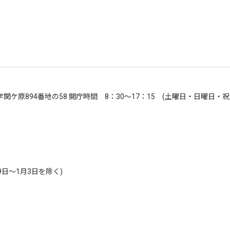
町大字関ケ原894番地の58 開庁時間 8：30～17：15 (土曜日・日曜日・
9日～1月3日を除く)