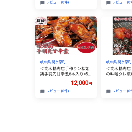
レビュー (0件)
レビュー (0
岐阜県 関ケ原町
岐阜県 関ケ原町
＜高木精肉店手作り＞桜姫
＜高木精肉店
鶏手羽先甘辛煮6本入り×5
の味噌タレ漬
袋【1488957】
ン200g×2P【
12,000
円
レビュー (0件)
レビュー (0