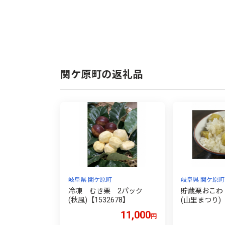
関ケ原町の返礼品
岐阜県 関ケ原町
岐阜県 関ケ原町
冷凍 むき栗 2パック
貯蔵栗おこ
(秋風)【1532678】
(山里まつり)【
11,000
円