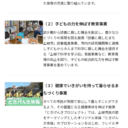
た保育の充実に取り組んでいます。
（２）子どもの力を伸ばす教育事業
幼少期から読書に親しむ機会を創出し、豊かなひ
とづくりの実現を図る施策「読書に親しむまち
土岐市」読書推進事業、市内の研究機関等と連携
し子どもから大人まで科学に親しむ機会を提供す
る「土岐で科学を学ぶ日」実施事業など、教育環
境の向上を図り、子どもの総合的な力を伸ばす教
育事業を進めています。
（３）健康でいきがいを持って暮らせるま
ちづくり事業
すべての市民が笑顔で安心して暮らすことができ
るよう、その基盤となる健康寿命を伸ばす施策
「ときげんきプロジェクト」では、土岐市民の歌
をテーマソングとしたオリジナル体操「ときげん
き体操」のプロモーションをはじめ、フレイル予