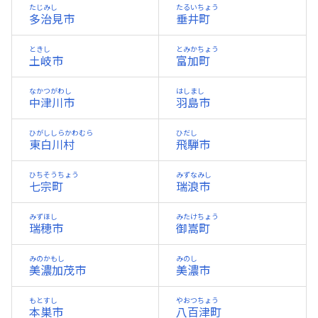
たじみし
たるいちょう
多治見市
垂井町
ときし
とみかちょう
土岐市
富加町
なかつがわし
はしまし
中津川市
羽島市
ひがししらかわむら
ひだし
東白川村
飛騨市
ひちそうちょう
みずなみし
七宗町
瑞浪市
みずほし
みたけちょう
瑞穂市
御嵩町
みのかもし
みのし
美濃加茂市
美濃市
もとすし
やおつちょう
本巣市
八百津町