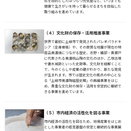
防を目的としたはつらつ元気塾など、いつまでも
健康で生きがいを持って暮らせるまちを目指した
取り組みを進めています。
（４）文化財の保存・活用推進事業
世界で最初に土岐市で発見されたパレオパラドキ
シア（全身骨格）や、その良質な地層が現在の特
産品美濃焼につながる歴史、志野・織部・黄瀬戸
に代表される美濃桃山陶の文化のほか、乙塚古墳
や妻木城跡といった史跡等、文化財を紐解くこと
で、今のくらしや産業の礎がわかり、新たな発見
が生まれます。市では歴史文化の拠点の中心とな
る「土岐市美濃陶磁歴史館」の再編事業をはじ
め、貴重な文化財の保存・活用を安定的に継続で
きる事業を進めています。
（５）市内経済の活性化を図る事業
市内経済の活性化を図るため、地場産業をはじめ
とした事業者の経営基盤の安定と継続的な事業展