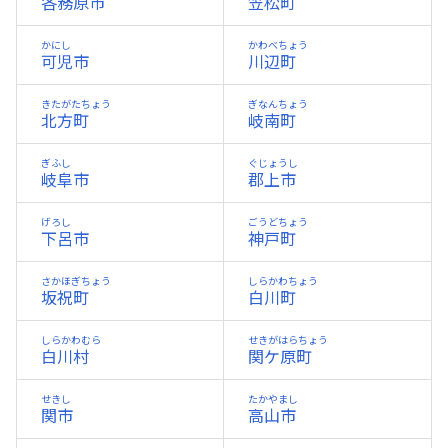
各務原市
笠松町
かにし
かわべちょう
可児市
川辺町
きたがたちょう
ぎなんちょう
北方町
岐南町
ぎふし
ぐじょうし
岐阜市
郡上市
げろし
ごうどちょう
下呂市
神戸町
さかほぎちょう
しらかわちょう
坂祝町
白川町
しらかわむら
せきがはらちょう
白川村
関ケ原町
せきし
たかやまし
関市
高山市