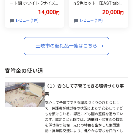
ート調 ホワイト 5サイズセ
n 5色セット 【EAST tabl
ット 【EAST table】 [MBS
e】 [MBS011]
14,000
20,000
円
円
030]
レビュー (1件)
レビュー (1件)
土岐市の返礼品一覧はこちら
寄附金の使い道
（１）安心して子育てできる環境づくり事
業
安心して子育てできる環境づくりのひとつとし
て、保護者が就労等の状況によらず安心して子ど
もを預けられる、認定こども園の整備を進めてい
ます。認定こども園では、幼稚園・保育園の機能
を併せ持つ幼保一元化の特色を生かした集団活
動・異年齢交流により、健やかな育ちを目的とし