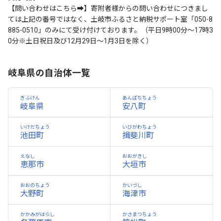
【問い合わせはこちら➡】寄附者様からの問い合わせにつきまし
ては上記の番号ではなく、土岐市ふるさと納税サポート室「050-8
885-0510」のみにて受け付けております。（平日9時00分～17時3
0分※土日祝日及び12月29日～1月3日を除く）
岐阜県の自治体一覧
ぎふけん
あんぱちちょう
岐阜県
安八町
いけだちょう
いびがわちょう
池田町
揖斐川町
えなし
おおがきし
恵那市
大垣市
おおのちょう
かいづし
大野町
海津市
かかみがはらし
かさまつちょう