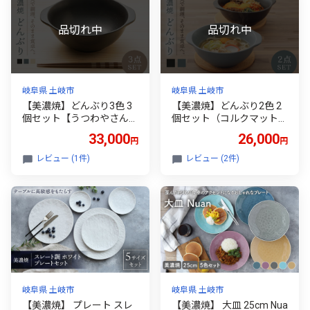
岐阜県 土岐市
岐阜県 土岐市
【美濃焼】どんぶり3色 3
【美濃焼】どんぶり2色 2
個セット【うつわやさん－
個セット（コルクマット2
カネ忠】（直火対応/麺類/
枚付） 【うつわやさん－
33,000
26,000
円
円
鍋物用/丼） [MBO007]
カネ忠】（直火対応/麺類/
鍋物用/丼） [MBO008]
レビュー (1件)
レビュー (2件)
岐阜県 土岐市
岐阜県 土岐市
【美濃焼】 プレート スレ
【美濃焼】 大皿 25cm Nua