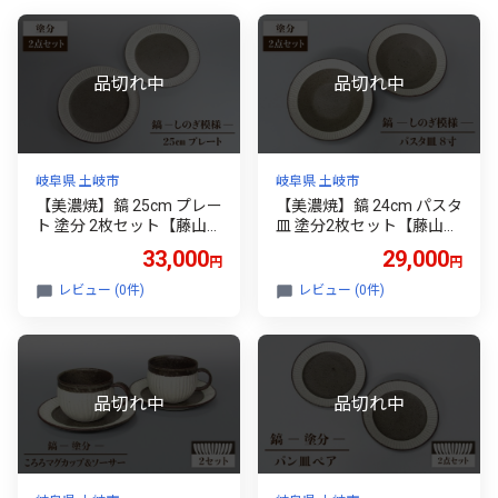
岐阜県 土岐市
岐阜県 土岐市
【美濃焼】鎬 25cm プレー
【美濃焼】鎬 24cm パスタ
ト 塗分 2枚セット【藤山
皿 塗分2枚セット【藤山
窯】【TOKI MINOYAKI返礼
窯】【TOKI MINOYAKI返礼
33,000
29,000
円
円
品】食器 プレート 皿 [MA
品】食器 皿 プレート [MA
H127]
H121]
レビュー (0件)
レビュー (0件)