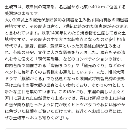
土岐市は、岐阜県の南東部、名古屋から北東へ40ｋｍに位置する
美濃焼のまちです。
大小200以上の窯元が意匠多彩な陶器を生み出す国内有数の陶磁器
産地ですが、その歴史は古く、7世紀に焼かれた須恵器がその源流
と言われています。以来1400年にわたり焼き物を生産してきた土
地柄ですが、その歴史の中で大きな転換点となったのが安土桃山
時代です。志野、織部、黄瀬戸といった美濃桃山陶が生み出さ
れ、茶陶の歴史、文化に大きな影響を与えました。現在もその流
れを今に伝える「現代茶陶展」などのコンペティションのほか、
市内各所で開催される「陶器まつり」や「窯元めぐり」などのイ
ベントに毎年多くのお客様をお迎えしています。また、NHK大河
ドラマ「麒麟がくる」でも話題となった戦国武将明智光秀の妻熙
子は土岐市の妻木郷の出身ともいわれており、ゆかりの地として
新たな注目を集めています。このほかにも、東濃の美しい山々と
河川に恵まれた自然豊かな土岐市では、春には新緑の樹上に純白
の雪が降り積もったように花が咲くヒトツバタコや秋には鮮やか
に色づいた紅葉をご覧いただけます。お近くへお越しの際には、
ぜひ土岐市へお立ち寄りください。