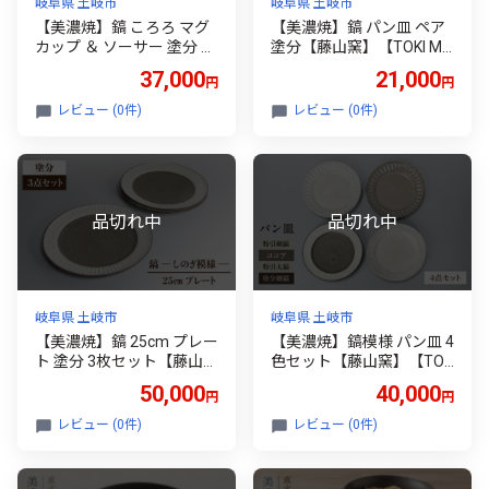
岐阜県 土岐市
岐阜県 土岐市
【美濃焼】鎬 ころろ マグ
【美濃焼】鎬 パン皿 ペア
カップ ＆ ソーサー 塗分 2
塗分【藤山窯】【TOKI MI
セット【藤山窯】【TOKI
NOYAKI返礼品】食器 プレ
37,000
21,000
円
円
MINOYAKI返礼品】食器 マ
ート 皿 [MAH114]
グカップ プレート [MAH1
レビュー (0件)
レビュー (0件)
09]
岐阜県 土岐市
岐阜県 土岐市
【美濃焼】鎬 25cm プレー
【美濃焼】鎬模様 パン皿 4
ト 塗分 3枚セット【藤山
色セット【藤山窯】【TOK
窯】【TOKI MINOYAKI返礼
I MINOYAKI返礼品】 食器
50,000
40,000
円
円
品】 食器 皿 大皿 [MAH09
プレート 皿 中皿 パスタ皿
6]
ケーキ皿 メインディッシ
レビュー (0件)
レビュー (0件)
ュ シンプル セット 食器セ
ット[MAH092]