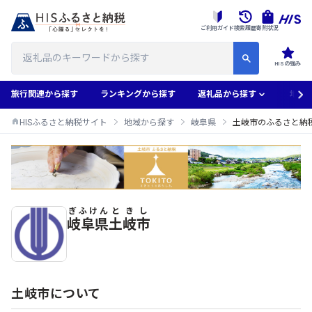
ご利用ガイド
検索履歴
寄附状況
HISの強み
旅行関連から探す
ランキングから探す
返礼品から探す
地域
HISふるさと納税サイト
地域から探す
岐阜県
土岐市のふるさと納
ぎふけん
ときし
土岐市のふるさと納税返礼品一覧
岐阜県
土岐市
土岐市について