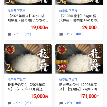
岐阜県 下呂市
岐阜県 下呂市
【2025年産米】3kg×1袋
【2025年産米】5kg×1袋
飛騨産・龍の瞳(いのちの
飛騨産・龍の瞳(いのちの
壱) 株式会社龍の瞳直送 米
壱) 株式会社龍の瞳直送 米
19,000
29,000
円
円
3キロ 令和7年産 精米 ブラ
5キロ 令和7年産 精米 ブラ
ンド米 りゅうのひとみ 龍
ンド米 りゅうのひとみ 龍
レビュー (0件)
レビュー (0件)
の瞳 下呂市 下呂温泉 竜の
の瞳 下呂市 下呂温泉 竜の
瞳 下呂
瞳 下呂
岐阜県 下呂市
岐阜県 下呂市
新米予約受付【2026年産
新米予約受付【2026年産
米】（2026年11月発送）2
米】【定期便】2kg×12回
kg×1袋 飛騨産・龍の瞳(い
飛騨産・龍の瞳（いのちの
15,000
171,000
円
円
のちの壱) 株式会社龍の瞳
壱）株式会社龍の瞳直送
直送 米 2キロ 令和8年産 精
精米 ブランド米 米 2キロ×
レビュー (0件)
レビュー (0件)
米 ブランド米 りゅうのひ
12か月（計 24キロ）りゅ