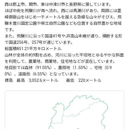
西は郡上市、関市、東は中津川市と長野県に接しています。
ほぼ中央を飛騨川が南へ流れ、西には馬瀬川があり、周囲には霊
峰御嶽山をはじめ一千メートルを越える急峻な山々がそびえ、飛
騨木曽川国定公園や県立自然公園なども位置する自然豊かな地域
です。
また、飛騨川に沿って国道41号やJR高山本線が通り、横断する形
で国道256号、257号が通じています。
総面積851.21平方キロメートル
山林が全体の約9割を占め、河川に沿った平坦地とゆるやかな斜面
を利用して、農業地、商業地、住宅地などが混在しています。
地目別では森林（91.05%）、農用地（1..50%）、宅地（0.9
0%）、道路他（6.55%）となっています。
標高 最高 3,052.6メートル 最低 220メートル