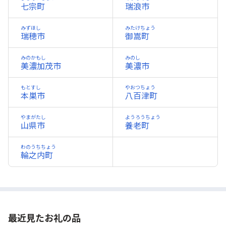
七宗町
瑞浪市
みずほし
みたけちょう
瑞穂市
御嵩町
みのかもし
みのし
美濃加茂市
美濃市
もとすし
やおつちょう
本巣市
八百津町
やまがたし
ようろうちょう
山県市
養老町
わのうちちょう
輪之内町
最近見たお礼の品