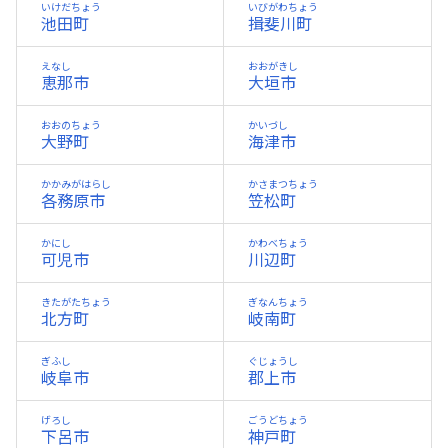
いけだちょう
いびがわちょう
池田町
揖斐川町
えなし
おおがきし
恵那市
大垣市
おおのちょう
かいづし
大野町
海津市
かかみがはらし
かさまつちょう
各務原市
笠松町
かにし
かわべちょう
可児市
川辺町
きたがたちょう
ぎなんちょう
北方町
岐南町
ぎふし
ぐじょうし
岐阜市
郡上市
げろし
ごうどちょう
下呂市
神戸町