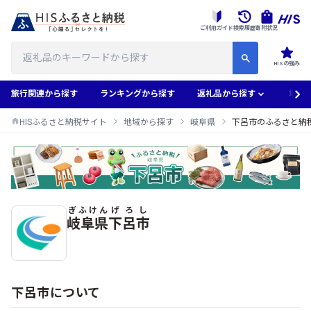
ご利用ガイド
検索履歴
寄附状況
HISの強み
旅行関連から探す
ランキングから探す
返礼品から探す
地域
HISふるさと納税サイト
地域から探す
岐阜県
下呂市のふるさと納
ぎふけん
げろし
下呂市のふるさと納税返礼品一覧
岐阜県
下呂市
下呂市について