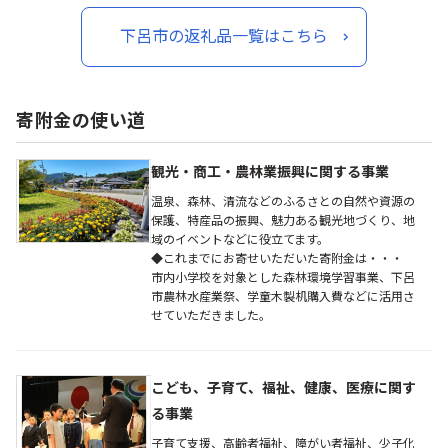
末に届く 年末配送【冷
凍】
凍】
下呂市の返礼品一覧はこちら
寄附金の使い道
観光・商工・農林業振興に関する事業
温泉、森林、清流などのふるさとの自然や資源の
保護、特産品の振興、魅力ある観光地づくり、地
域のイベントなどに役立てます。
◆これまでにお寄せいただいた寄附金は・・・
市内小学校を対象とした森林環境学習事業、下呂
市農林水産業祭、学童木製机購入費などに活用さ
せていただきました。
こども、子育て、福祉、健康、医療に関す
る事業
子育て支援、高齢者福祉、障がい者福祉、少子化