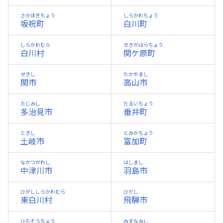
さかほぎちょう
しらかわちょう
坂祝町
白川町
しらかわむら
せきがはらちょう
白川村
関ケ原町
せきし
たかやまし
関市
高山市
たじみし
たるいちょう
多治見市
垂井町
ときし
とみかちょう
土岐市
富加町
なかつがわし
はしまし
中津川市
羽島市
ひがししらかわむら
ひだし
東白川村
飛騨市
ひちそうちょう
みずなみし