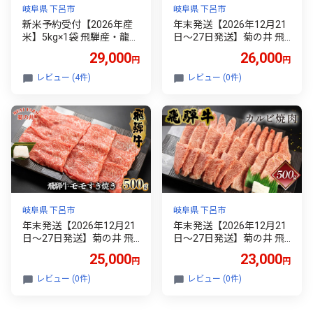
岐阜県 下呂市
岐阜県 下呂市
新米予約受付【2026年産
年末発送【2026年12月21
米】5kg×1袋 飛騨産・龍の
日～27日発送】菊の井 飛
瞳(いのちの壱) 株式会社龍
騨牛赤身ステーキセット
29,000
26,000
円
円
の瞳直送 米 5キロ 令和8年
（イチボ・ランプ 各200
産 精米 ブランド米 りゅう
g）牛肉 ブランド牛 国産
レビュー (4件)
レビュー (0件)
のひとみ 龍の瞳 下呂市 下
ステーキ 赤身 飛騨牛 下呂
呂温泉 竜の瞳 下呂
市 牛 牛肉 年内発送 年内配
送 年末に届く【冷凍】
岐阜県 下呂市
岐阜県 下呂市
年末発送【2026年12月21
年末発送【2026年12月21
日～27日発送】菊の井 飛
日～27日発送】菊の井 飛
騨牛モモすき焼き 500g
騨牛カルビ焼肉 500g（4
25,000
23,000
円
円
（4～5人前）牛肉 ブラン
～5人前）牛肉 ブランド牛
ド牛 国産 すきやき ギフト
国産【冷凍】牛 カルビ 焼
レビュー (0件)
レビュー (0件)
贈答 すき焼き用 牛 飛騨牛
き肉 焼き肉用 年内発送 年
もも 年内発送 年内配送 年
内配送 年末に届く【冷