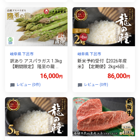
とみ 龍の瞳 下呂市 下呂温
うのひとみ 龍 令和8年 竜
泉 竜の瞳 下呂
の瞳 定期 毎月 下呂 下呂市
下呂温泉
岐阜県 下呂市
岐阜県 下呂市
訳あり アスパラガス 1.3kg
新米予約受付【2026年産
【期間限定】 隆至の龍 ア
米】【定期便】2kg×6回 飛
スパラ 不揃い 下呂市産 産
騨産・龍の瞳（いのちの
16,000
86,000
円
円
地直送 新鮮 こだわり ブラ
壱）株式会社龍の瞳直送
ンド 野菜 訳アリ アスパラ
精米 ブランド米 米 2キロ×
レビュー (0件)
レビュー (0件)
ガス【大黒屋農園】
6か月（計 12キロ）りゅう
のひとみ 龍 令和8年 竜の
瞳 定期 毎月 下呂 下呂市
下呂温泉