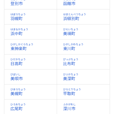
登別市
函館市
はぼろちょう
はまとんべつちょう
羽幌町
浜頓別町
はまなかちょう
びえいちょう
浜中町
美瑛町
ひがしかぐらちょう
ひがしかわちょう
東神楽町
東川町
ひだかちょう
ぴっぷちょう
日高町
比布町
びばいし
びふかちょう
美唄市
美深町
びほろちょう
びらとりちょう
美幌町
平取町
ひろおちょう
ふかがわし
広尾町
深川市