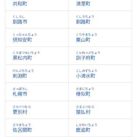
共和町
清里町
くしろし
くしろちょう
釧路市
釧路町
くっちゃんちょう
くりやまちょう
倶知安町
栗山町
くろまつないちょう
くんねっぷちょう
黒松内町
訓子府町
けんぶちちょう
こしみずちょう
剣淵町
小清水町
さっぽろし
さまにちょう
札幌市
様似町
さらべつむら
さるふつむら
更別村
猿払村
さろまちょう
しかおいちょう
佐呂間町
鹿追町