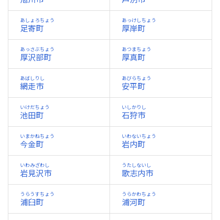
あしょろちょう
あっけしちょう
足寄町
厚岸町
あっさぶちょう
あつまちょう
厚沢部町
厚真町
あばしりし
あびらちょう
網走市
安平町
いけだちょう
いしかりし
池田町
石狩市
いまかねちょう
いわないちょう
今金町
岩内町
いわみざわし
うたしないし
岩見沢市
歌志内市
うらうすちょう
うらかわちょう
浦臼町
浦河町