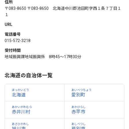
住所
〒083-8650 〒083-8650 北海道中川郡池田町字西１条７丁目１
１
URL
電話番号
015-572-3218
受付時間
地域振興課地域振興係 8時45～17時30分
北海道の自治体一覧
ほっかいどう
あいベつちょう
北海道
愛別町
あかいがわむら
あかびらし
赤井川村
赤平市
あさひかわし
あしべつし
旭川市
芦別市