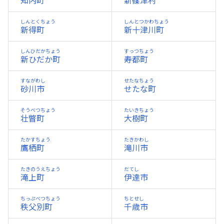
知内町
新篠津村
しんとくちょう
しんとつかわちょう
新得町
新十津川町
しんひだかちょう
すっつちょう
新ひだか町
寿都町
すながわし
せたなちょう
砂川市
せたな町
そうべつちょう
たいきちょう
壮瞥町
大樹町
たかすちょう
たきかわし
鷹栖町
滝川市
たきのうえちょう
だてし
滝上町
伊達市
ちっぷべつちょう
ちとせし
秩父別町
千歳市