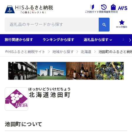
ご利用ガイド
検索履歴
寄附状況
HISの強み
旅行関連から探す
ランキングから探す
返礼品から探す
地域
HISふるさと納税サイト
地域から探す
北海道
池田町のふるさと納
ほっかいどう
いけだちょう
池田町のふるさと納税返礼品一覧
北海道
池田町
池田町について