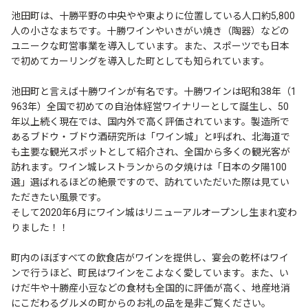
池田町は、十勝平野の中央やや東よりに位置している人口約5,800
人の小さなまちです。十勝ワインやいきがい焼き（陶器）などの
ユニークな町営事業を導入しています。また、スポーツでも日本
で初めてカーリングを導入した町としても知られています。
池田町と言えば十勝ワインが有名です。十勝ワインは昭和38年（1
963年）全国で初めての自治体経営ワイナリーとして誕生し、50
年以上続く現在では、国内外で高く評価されています。製造所で
あるブドウ・ブドウ酒研究所は「ワイン城」と呼ばれ、北海道で
も主要な観光スポットとして紹介され、全国から多くの観光客が
訪れます。ワイン城レストランからの夕焼けは「日本の夕陽100
選」選ばれるほどの絶景ですので、訪れていただいた際は見てい
ただきたい風景です。
そして2020年6月にワイン城はリニューアルオープンし生まれ変わ
りました！！
町内のほぼすべての飲食店がワインを提供し、宴会の乾杯はワイ
ンで行うほど、町民はワインをこよなく愛しています。また、い
けだ牛や十勝産小豆などの食材も全国的に評価が高く、地産地消
にこだわるグルメの町からのお礼の品を是非ご覧ください。