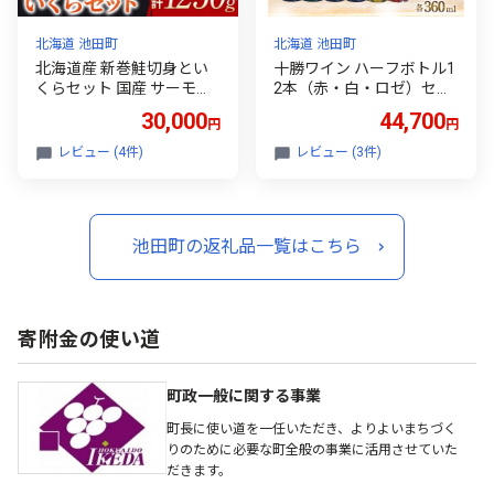
北海道 池田町
北海道 池田町
北海道産 新巻鮭切身とい
十勝ワイン ハーフボトル1
くらセット 国産 サーモン
2本（赤・白・ロゼ）セッ
鮭 シャケ 天然 小分け いく
ト 360ml×12本 赤ワイン
30,000
44,700
円
円
ら 直送 イクラ ふるさと納
白ワイン ロゼワイン セイ
税 鮭 秋鮭 サケ シャケ 切
オロサム 山幸 トカップ 飲
レビュー (4件)
レビュー (3件)
り身 北海道 ふるさと 海鮮
み切り
魚 切身 イクラ 無添加
池田町の返礼品一覧はこちら
寄附金の使い道
町政一般に関する事業
町長に使い道を一任いただき、よりよいまちづく
りのために必要な町全般の事業に活用させていた
だきます。