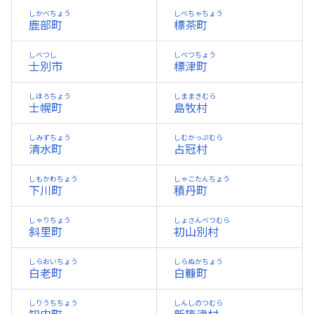
しかべちょう
しべちゃちょう
鹿部町
標茶町
しべつし
しべつちょう
士別市
標津町
しほろちょう
しままきむら
士幌町
島牧村
しみずちょう
しむかっぷむら
清水町
占冠村
しもかわちょう
しゃこたんちょう
下川町
積丹町
しゃりちょう
しょさんべつむら
斜里町
初山別村
しらおいちょう
しらぬかちょう
白老町
白糠町
しりうちちょう
しんしのつむら