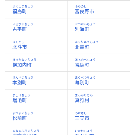
ふくしまちょう
ふらのし
福島町
富良野市
ふるびらちょう
べつかいちょう
古平町
別海町
ほくとし
ほくりゅうちょう
北斗市
北竜町
ほろかないちょう
ほろのべちょう
幌加内町
幌延町
ほんべつちょう
まくべつちょう
本別町
幕別町
ましけちょう
まっかりむら
増毛町
真狩村
まつまえちょう
みかさし
松前町
三笠市
みなみふらのちょう
むかわちょう