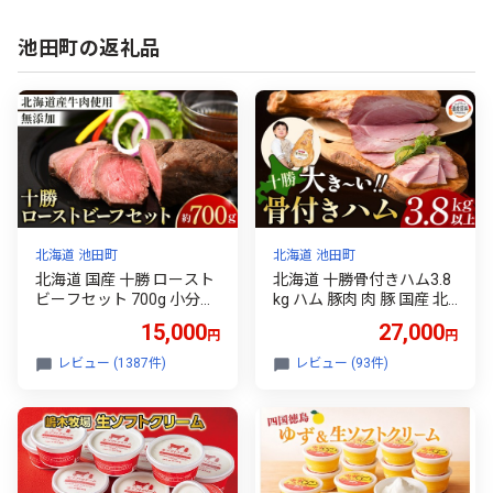
池田町の返礼品
北海道 池田町
北海道 池田町
北海道 国産 十勝 ロースト
北海道 十勝骨付きハム3.8
ビーフセット 700g 小分け
kg ハム 豚肉 肉 豚 国産 北
3パック 冷蔵 国産牛 ロー
海道産 北海道産豚 厳選 人
15,000
27,000
円
円
ストビーフ お中元 お歳暮
気 おすすめ 冷蔵 十勝 池田
ギフト 贈答 無添加 ロース
町 パーティー ギフト 贈答
レビュー (1387件)
レビュー (93件)
トビーフ タレ付き
ふるさとチョイス