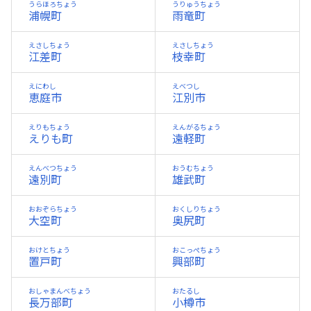
うらほろちょう
うりゅうちょう
浦幌町
雨竜町
えさしちょう
えさしちょう
江差町
枝幸町
えにわし
えべつし
恵庭市
江別市
えりもちょう
えんがるちょう
えりも町
遠軽町
えんべつちょう
おうむちょう
遠別町
雄武町
おおぞらちょう
おくしりちょう
大空町
奥尻町
おけとちょう
おこっぺちょう
置戸町
興部町
おしゃまんべちょう
おたるし
長万部町
小樽市