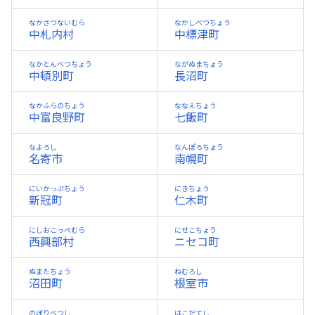
なかさつないむら
なかしべつちょう
中札内村
中標津町
なかとんべつちょう
ながぬまちょう
中頓別町
長沼町
なかふらのちょう
ななえちょう
中富良野町
七飯町
なよろし
なんぽろちょう
名寄市
南幌町
にいかっぷちょう
にきちょう
新冠町
仁木町
にしおこっぺむら
にせこちょう
西興部村
ニセコ町
ぬまたちょう
ねむろし
沼田町
根室市
のぼりべつし
はこだてし