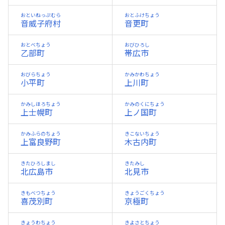
おといねっぷむら
おとふけちょう
音威子府村
音更町
おとべちょう
おびひろし
乙部町
帯広市
おびらちょう
かみかわちょう
小平町
上川町
かみしほろちょう
かみのくにちょう
上士幌町
上ノ国町
かみふらのちょう
きこないちょう
上富良野町
木古内町
きたひろしまし
きたみし
北広島市
北見市
きもべつちょう
きょうごくちょう
喜茂別町
京極町
きょうわちょう
きよさとちょう