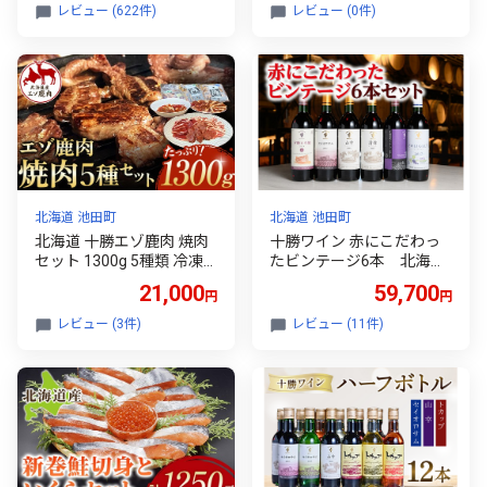
クリーム 120ml×14個 国産
町 ゆうゆう農園（たまね
レビュー (622件)
レビュー (0件)
詰め合わせ アイスセッ
ぎ 2色 食べ比べ）玉ねぎ
ト
たまねぎ
北海道 池田町
北海道 池田町
北海道 十勝エゾ鹿肉 焼肉
十勝ワイン 赤にこだわっ
セット 1300g 5種類 冷凍
たビンテージ6本 北海道
小分け ジビエ ヘルシー 高
ワイン 国産ワイン ヴィン
21,000
59,700
円
円
タンパク質 筋トレ 野生鹿
テージ ビンテージ 厳選 人
シカ しか 味付き 焼くだけ
気 受賞
レビュー (3件)
レビュー (11件)
BBQ 焼肉