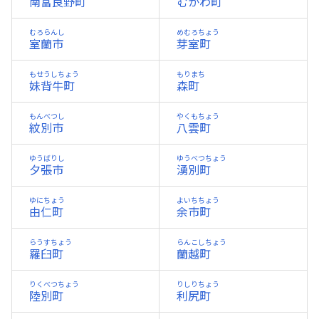
南富良野町
むかわ町
むろらんし
めむろちょう
室蘭市
芽室町
もせうしちょう
もりまち
妹背牛町
森町
もんべつし
やくもちょう
紋別市
八雲町
ゆうばりし
ゆうべつちょう
夕張市
湧別町
ゆにちょう
よいちちょう
由仁町
余市町
らうすちょう
らんこしちょう
羅臼町
蘭越町
りくべつちょう
りしりちょう
陸別町
利尻町