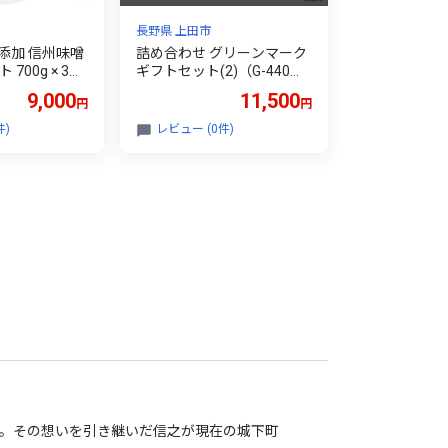
長野県 上田市
無添加 信州味噌
詰め合わせ グリーンマーク
700g × 3種
ギフトセット(2)（G-440）
せ ミソ 信州
ロースハム ロースチャーシ
9,000
11,500
円
円
 天然醸造 信
ュー ウインナー 肉 ハム チ
 米みそ 長野
ャーシュー セット 詰合せ
件)
レビュー (0件)
市 上田 株式会
[№5312-1362]
312-0037]
。その想いを引き継いだ信之が現在の城下町