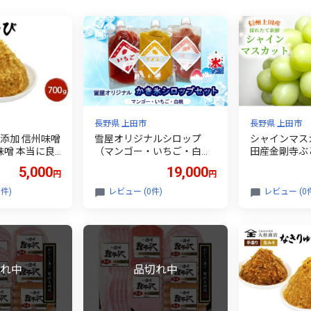
長野県 上田市
長野県 上田市
無添加 信州味噌
雪屋オリジナルシロップ
シャインマス
米味噌 本当に良
（マンゴー・いちご・白
田産金剛寺ぶどう
田舎みその最高
桃）セット 上田市 お取り寄
～10房 ぶどう
5,000
19,000
円
円
るうま味をどう
せ かき氷 7月配送 [№5312-
マスカット 4k
ださい 大吟醸
7214]1315
の フルーツ 
件)
レビュー (0件)
レビュー (0
信州みそ ミソ
果物 旬のフル
噌 長野県 長
長野 金剛寺ぶど
田 株式会社大
0946]
-0035]