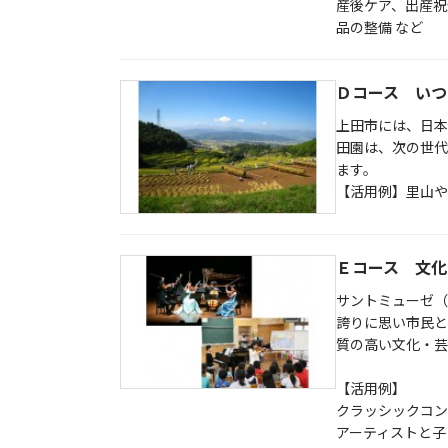
産後ケア、出産祝
品の整備 など
Ｄコース いつ
上田市には、日本
田園は、次の世代
ます。
【活用例】里山や
Ｅコース 文化
サントミューゼ（
誇りに思い市民と
質の高い文化・芸
【活用例】
クラッシックコン
アーティストと子