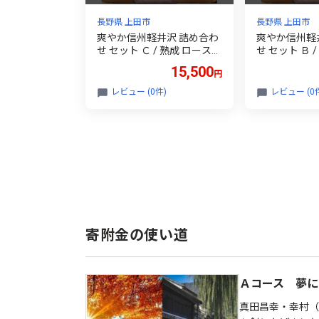
長野県 上田市
長野県 上田市
爽やか信州軽井沢 詰め合わ
爽やか信州軽
せ セット Ｃ / 熟成 ロースハ
せ セット Ｂ 
ム 42g2個 熟成ベーコン 45
ム 42g 熟成 
15,500
円
g ビアシンケン 60g2個 熟成
アシンケン 60
あらびきウインナー 58g2個
きウインナー 5
レビュー (0件)
レビュー (0
熟成ハーブウインナー 58g
ハーブ ウインナ
ロース生ハム 30g2個 信州
ス 生ハム 30
ハム [№5312-0181]
[№5312-0180
寄附金の使い道
Ａコース 夢に
真田昌幸・幸村（