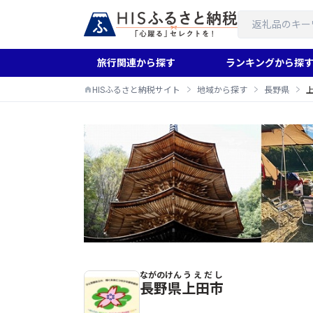
旅行関連から探す
ランキングから探
HISふるさと納税サイト
地域から探す
長野県
ながのけん
うえだし
上田市のふるさと納税返礼品一覧
長野県
上田市