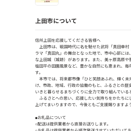
上田市について
信州上田を応援してくださる皆様へ
上田市は、戦国時代に名を馳せた武将「真田幸村（
ラマ「真田丸」の舞台となった地で、市中心部には
な上田城（城跡）があります。また、美ヶ原高原や
塩田平の田園風景など、豊かな自然にも恵まれ、毎
す。
本市では、将来都市像「ひと笑顔あふれ、輝く未
け、市政、地域、行政の協働のもと、ふるさとの歴
いきと暮らせるまちづくりに全力で取り組んでいる
ふるさとへの思い、応援したい気持ちをかたちに
上げてまいりますので、今後ともご支援賜りますよ
■お礼品について
○配送は提供業者から直接お送りします。
○お礼品は提供業者から順次発送させていただいて