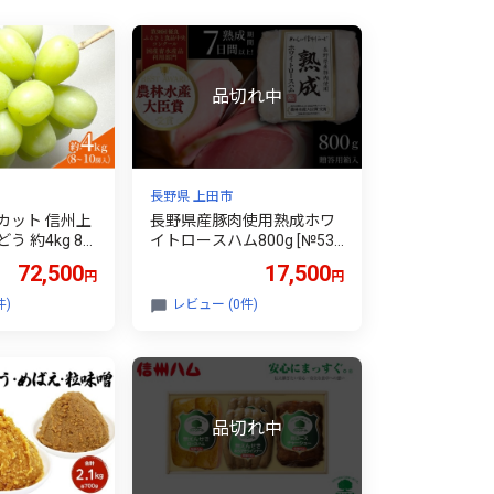
長野県 上田市
カット 信州上
長野県産豚肉使用熟成ホワ
 約4kg 8
イトロースハム800g [№531
 葡萄 ブドウ
2-1093]
72,500
17,500
円
円
g 果物 くだも
デザート 旬の
件)
レビュー (0件)
ーツ 長野県
う [№5312-