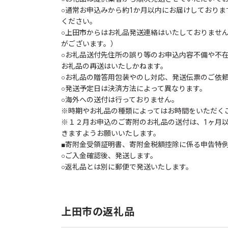
○通常お申込みから約1か月以内にお届けしており
ください。
○上田市からはお礼品発送連絡はいたしておりませ
がございます。）
○お礼品送付先住所の誤り等のお申込内容不備や不
お礼品の再送はいたしかねます。
○お礼品の贈答用包装やのし対応、発送伝票のご依
○発送予定日は決済方法によって異なります。
○海外への送付は行っておりません。
※時期やお礼品の種類によってはお時間をいただく
※１２月お申込のご寄附のお礼品の送付は、1ヶ月
きますようお願いいたします。
■寄附金受領証明書、寄附金税額控除に係る申告特
○ご入金確認後、発送します。
○返礼品とは別に郵便で発送いたします。
上田市の返礼品