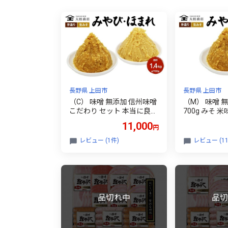
長野県 上田市
長野県 上田市
（C） 味噌 無添加 信州味噌
（M） 味噌 
こだわり セット 本当に良い
700g みそ 
ものを少し 吟醸 大吟醸 各 7
い物を少し 
11,000
円
00g 計 1.4kg みそ 詰め合わ
峰 押し寄せ
せ ミソ 米みそ 信州 信州み
ぞ味わってく
レビュー (1件)
レビュー (11
そ 米味噌 調味料 国産原料
みそ 米みそ 
長野県 長野 上田市 上田 株
調味料 田舎味
式会社大桂商店 [№5312-00
野 上田市 上
39]
桂商店 [№5312