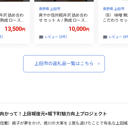
長野県 上田市
長野県 上田市
井沢 詰め合わ
爽やか信州軽井沢 詰め合わ
（B） 味噌 
/ 熟成 ロースハ
せ セット Ａ / 熟成 ロースハ
こだわり セット 
ベーコン 45g ビ
ム 42g 熟成 ベーコン 45g ビ
みそ 詰め合わ
13,500
10,000
円
円
g 熟成 あらび
アシンケン 60g 熟成 あらび
手作り 調味料
8g 2個 熟成
きウインナー 58g 熟成 ハー
州みそ 米味噌
件)
レビュー (0件)
レビュー (8
ー 58g ロー
ブ ウインナー 58g ロース 生
県 長野 上田
g 2個 信州ハム
ハム 30g 信州ハム [№5312-
社大桂商店 [№5
]
0178]
上田市の返礼品一覧はこちら
向かって！上田城復元×城下町魅力向上プロジェクト
信繁）親子が夢をかけ、徳川の大軍を２度も退けたことで有名な上田城