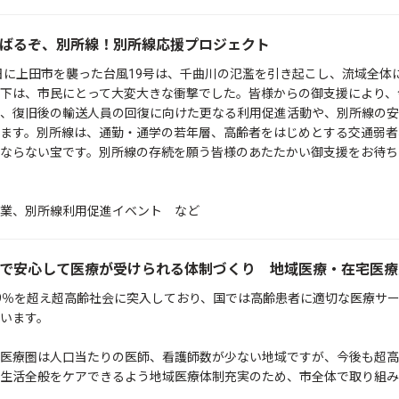
ばるぞ、別所線！別所線応援プロジェクト
2日に上田市を襲った台風19号は、千曲川の氾濫を引き起こし、流域全
下は、市民にとって大変大きな衝撃でした。皆様からの御支援により、令
、復旧後の輸送人員の回復に向けた更なる利用促進活動や、別所線の安
ます。別所線は、通勤・通学の若年層、高齢者をはじめとする交通弱者
ならない宝です。別所線の存続を願う皆様のあたたかい御支援をお待ち
業、別所線利用促進イベント など
で安心して医療が受けられる体制づくり 地域医療・在宅医療
9％を超え超高齢社会に突入しており、国では高齢患者に適切な医療サ
います。
医療圏は人口当たりの医師、看護師数が少ない地域ですが、今後も超高
生活全般をケアできるよう地域医療体制充実のため、市全体で取り組み