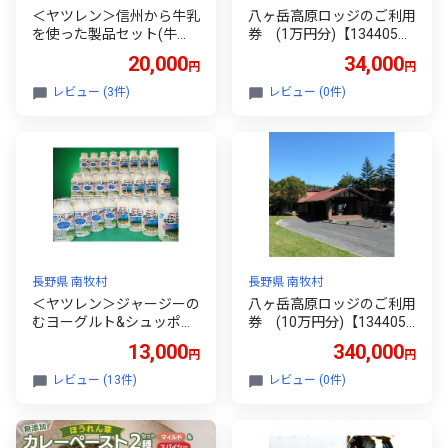
＜ヤツレン＞信州から牛乳
八ヶ岳高原ロッジのご利用
を使った製品セット(牛
券 (1万円分)【134405
乳、ヨーグルトなど)【10
7】
20,000
34,000
円
円
79780】
レビュー (3件)
レビュー (0件)
長野県 南牧村
長野県 南牧村
＜ヤツレン＞ジャージーの
八ヶ岳高原ロッジのご利用
むヨーグルト&シュッポッ
券 (10万円分)【134405
ポのむヨーグルトセット
9】
13,000
340,000
円
円
【1079779】
レビュー (13件)
レビュー (0件)