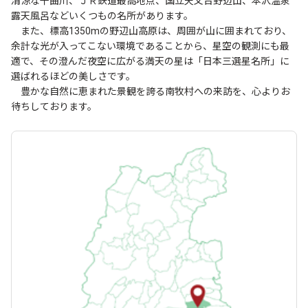
清涼な千曲川、ＪＲ鉄道最高地点、国立天文台野辺山、本沢温泉
露天風呂などいくつもの名所があります。
また、標高1350mの野辺山高原は、周囲が山に囲まれており、
余計な光が入ってこない環境であることから、星空の観測にも最
適で、その澄んだ夜空に広がる満天の星は「日本三選星名所」に
選ばれるほどの美しさです。
豊かな自然に恵まれた景観を誇る南牧村への来訪を、心よりお
待ちしております。