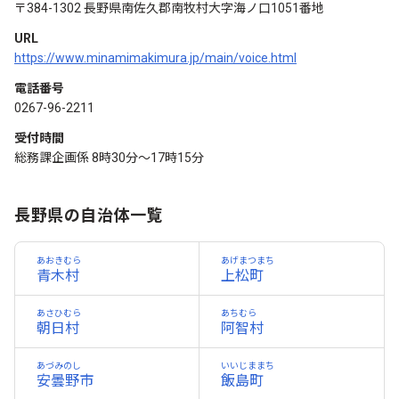
〒384-1302 長野県南佐久郡南牧村大字海ノ口1051番地
URL
https://www.minamimakimura.jp/main/voice.html
電話番号
0267-96-2211
受付時間
総務課企画係 8時30分～17時15分
長野県の自治体一覧
あおきむら
あげまつまち
青木村
上松町
あさひむら
あちむら
朝日村
阿智村
あづみのし
いいじままち
安曇野市
飯島町