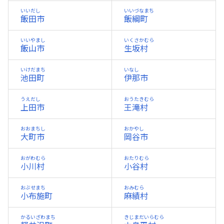
いいだし
いいづなまち
飯田市
飯綱町
いいやまし
いくさかむら
飯山市
生坂村
いけだまち
いなし
池田町
伊那市
うえだし
おうたきむら
上田市
王滝村
おおまちし
おかやし
大町市
岡谷市
おがわむら
おたりむら
小川村
小谷村
おぶせまち
おみむら
小布施町
麻績村
かるいざわまち
きじまだいらむら