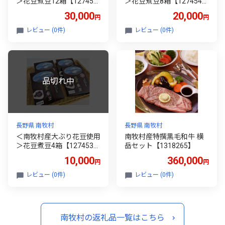
＞花豆煮豆12箱【127455
＞花豆煮豆8箱【127454
3】
2】
30,000
20,000
円
円
レビュー (0件)
レビュー (0件)
長野県 南牧村
長野県 南牧村
＜南牧村産大ぶり花豆使用
南牧村産特撰黒毛和牛 横
＞花豆煮豆4箱【127453
岳セット【1318265】
9】
10,000
360,000
円
円
レビュー (0件)
レビュー (0件)
南牧村の返礼品一覧はこちら