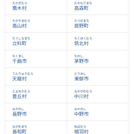
たかぎむら
たかもりまち
喬木村
高森町
たかやまむら
たつのまち
高山村
辰野町
たてしなまち
ちくほくむら
立科町
筑北村
ちくまし
ちのし
千曲市
茅野市
てんりゅうむら
とうみし
天龍村
東御市
とよおかむら
なかがわむら
豊丘村
中川村
ながのし
なかのし
長野市
中野市
ながわまち
ねばむら
長和町
根羽村