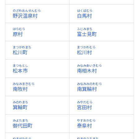
のざわおんせんむら
はくばむら
野沢温泉村
白馬村
はらむら
ふじみまち
原村
富士見町
まつかわまち
まつかわむら
松川町
松川村
まつもとし
みなみあいきむら
松本市
南相木村
みなみまきむら
みなみみのわむら
南牧村
南箕輪村
みのわまち
みやだむら
箕輪町
宮田村
みよたまち
やすおかむら
御代田町
泰阜村
やまがたむら
やまのうちまち