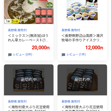
長野県 南牧村
長野県 南牧村
＜ミックス＞(無添加)ほう
＜長野県野辺山高原＞滝沢
れん草カレーペースト(1
牧場の手作りアイスクリー
瓶 カレー5人前)6本セッ
ム 120ml×12個入【1262
20,000
12,000
円
円
ト【1618212】
873】
レビュー (0件)
レビュー (1件)
長野県 南牧村
長野県 南牧村
＜南牧村産大ぶり花豆使用
＜南牧村産大ぶり花豆使用