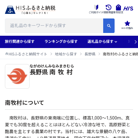
ご利用ガイド
検索履歴
寄附状況
HISの強み
旅行関連から探す
ランキングから探す
返礼品から探す
地域
HISふるさと納税サイト
地域から探す
長野県
南牧村のふるさと納
ながのけん
みなみまきむら
南牧村のふるさと納税返礼品一覧
長野県
南牧村
南牧村について
南牧村は、長野県の東南端に位置し、標高1,000～1,500m、真
夏でも30度を超えることはほとんどない冷涼な地で、高原野菜と
酪農を主とする農業の村です。当村には、雄大な景観の八ケ岳、