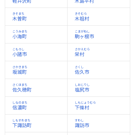
軽井沢町
木島平村
きそまち
きそむら
木曽町
木祖村
こうみまち
こまがねし
小海町
駒ヶ根市
こもろし
さかえむら
小諸市
栄村
さかきまち
さくし
坂城町
佐久市
さくほまち
しおじりし
佐久穂町
塩尻市
しなのまち
しもじょうむら
信濃町
下條村
しもすわまち
すわし
下諏訪町
諏訪市