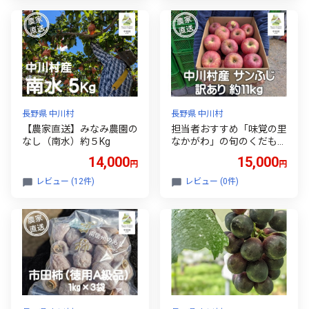
長野県 中川村
長野県 中川村
【農家直送】みなみ農園の
担当者おすすめ「味覚の里
なし（南水）約５Kg
なかがわ」の旬のくだもの
森越農園のりんご（サンふ
14,000
15,000
円
円
じ約11Kg りんご訳あり 不
揃い バラ詰め 大容量10kg
レビュー (12件)
レビュー (0件)
以上）