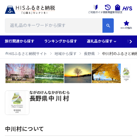
ご利用ガイド
検索履歴
寄附状況
HISの強み
旅行関連から探す
ランキングから探す
返礼品から探す
地域
HISふるさと納税サイト
地域から探す
長野県
中川村のふるさと納
ながのけん
なかがわむら
中川村のふるさと納税返礼品一覧
長野県
中川村
中川村について