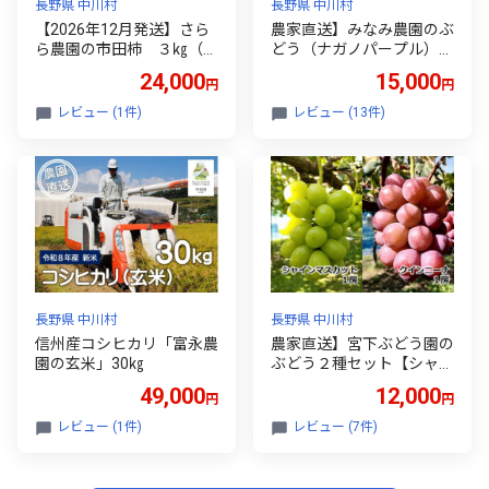
長野県 中川村
長野県 中川村
【2026年12月発送】さら
農家直送】みなみ農園のぶ
ら農園の市田柿 ３㎏（お
どう（ナガノパープル）
徳用A級品）約１㎏×３袋
約１．７㎏
24,000
15,000
円
円
レビュー (1件)
レビュー (13件)
長野県 中川村
長野県 中川村
信州産コシヒカリ「富永農
農家直送】宮下ぶどう園の
園の玄米」30㎏
ぶどう２種セット【シャイ
ンマスカット、クイーンニ
49,000
12,000
円
円
ーナ】 約１Kg±
レビュー (1件)
レビュー (7件)