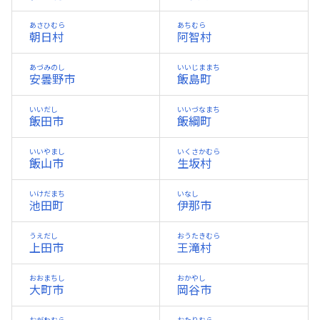
あさひむら
あちむら
朝日村
阿智村
あづみのし
いいじままち
安曇野市
飯島町
いいだし
いいづなまち
飯田市
飯綱町
いいやまし
いくさかむら
飯山市
生坂村
いけだまち
いなし
池田町
伊那市
うえだし
おうたきむら
上田市
王滝村
おおまちし
おかやし
大町市
岡谷市