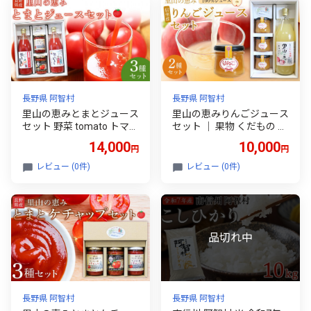
野
長野県 阿智村
長野県 阿智村
里山の恵みとまとジュース
里山の恵みりんごジュース
セット 野菜 tomato トマト
セット ｜ 果物 くだもの フ
飲料 飲み物 ドリンク やさ
ルーツ 林檎 ジュース 飲料
14,000
10,000
円
円
い
飲み物 ドリンク
レビュー (0件)
レビュー (0件)
長野県 阿智村
長野県 阿智村