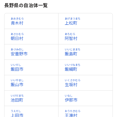
長野県の自治体一覧
あおきむら
あげまつまち
青木村
上松町
あさひむら
あちむら
朝日村
阿智村
あづみのし
いいじままち
安曇野市
飯島町
いいだし
いいづなまち
飯田市
飯綱町
いいやまし
いくさかむら
飯山市
生坂村
いけだまち
いなし
池田町
伊那市
うえだし
おうたきむら
上田市
王滝村