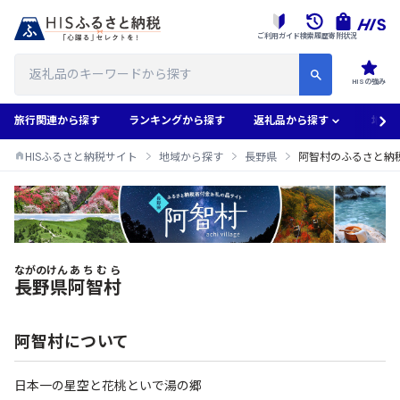
ご利用ガイド
検索履歴
寄附状況
HISの強み
旅行関連から探す
ランキングから探す
返礼品から探す
地域
HISふるさと納税サイト
地域から探す
長野県
阿智村のふるさと納
ながのけん
あちむら
阿智村のふるさと納税返礼品一覧
長野県
阿智村
阿智村について
日本一の星空と花桃といで湯の郷