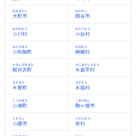
おおまちし
おかやし
大町市
岡谷市
おがわむら
おたりむら
小川村
小谷村
おぶせまち
おみむら
小布施町
麻績村
かるいざわまち
きじまだいらむら
軽井沢町
木島平村
きそまち
きそむら
木曽町
木祖村
こうみまち
こまがねし
小海町
駒ヶ根市
こもろし
さかえむら
小諸市
栄村