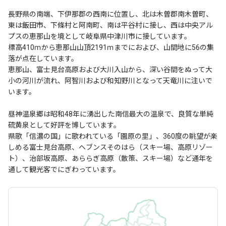
長野県の南端、下伊那郡の西南に位置し、北は木曽郡南木曽町、
東は飯田市、下條村と阿南町、南は平谷村に接し、西は中央アル
プスの恵那山を境として岐阜県中津川市に接しています。
標高410ｍから恵那山山頂2191ｍまでにおよび、山間地に56の集
落が点在しています。
恵那山、富士見台高原および大川入山から、深い谷間をぬって大
小の河川が流れ、阿智川および和知野川となって天竜川に注いで
います。
昼神温泉郷は昭和48年に湧出した南信最大の温泉で、良質な単純
硫黄泉として好評を博しています。
県歌「信濃の国」に歌われている「園原の里」、360度の眺望が楽
しめる富士見台高原、ヘブンスそのはら（スキー場、高原リゾー
ト）、治部坂高原、あららぎ高原（散策、スキー場）など通年を
通して観光客でにぎわっています。