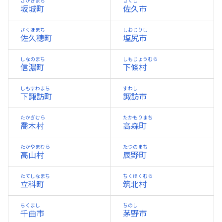
さかきまち
さくし
坂城町
佐久市
さくほまち
しおじりし
佐久穂町
塩尻市
しなのまち
しもじょうむら
信濃町
下條村
しもすわまち
すわし
下諏訪町
諏訪市
たかぎむら
たかもりまち
喬木村
高森町
たかやまむら
たつのまち
高山村
辰野町
たてしなまち
ちくほくむら
立科町
筑北村
ちくまし
ちのし
千曲市
茅野市