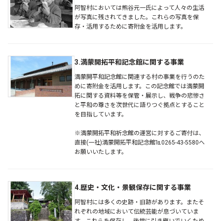
阿智村においては熊谷元一氏によって人々の生活
が写真に残されてきました。これらの写真を保
存・活用するために寄附金を活用します。
3.満蒙開拓平和記念館に関する事業
満蒙開平和記念館に関連する村の事業を行うのた
めに寄附金を活用します。この記念館では満蒙開
拓に関する資料等を保管・展示し、戦争の悲惨さ
と平和の尊さを次世代に語りつぐ拠点とすること
を目指しています。
※満蒙開拓平和祈念館の運営に対するご寄付は、
直接(一社)満蒙開拓平和記念館℡0265-43-5580へ
お願いいたします。
4.歴史・文化・景観保存に関する事業
阿智村には多くの史跡・旧跡があります。またそ
れぞれの地域において伝統芸能が息づいていま