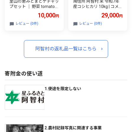
里山の恵みとまとケチャッ
南信州 阿智村 米 令和7年
プセット ｜ 野菜 tomato
産コシヒカリ 10kg | コメ
トマト やさい ケチャップ
お米 令和7年 白米 精米 長
10,000
29,000
円
円
調味料 料理 オムライス チ
野 南信州 ふるさと納税 コ
キンライス 煮物
シヒカリ 阿智村 人気 おす
レビュー (0件)
レビュー (0件)
すめ 送料無料 お取り寄せ
ふるさと納税 米 ふるさと
長野
阿智村の返礼品一覧はこちら
寄附金の使い道
1.使途を限定しない
2.農村記録写真に関連する事業