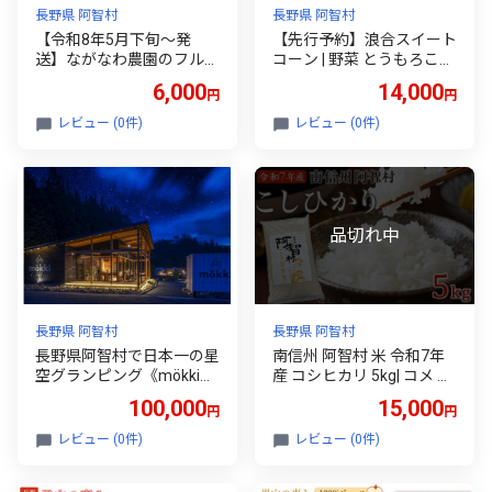
長野県 阿智村
長野県 阿智村
【令和8年5月下旬～発
【先行予約】浪合スイート
送】ながなわ農園のフルテ
コーン | 野菜 とうもろこし
ィカトマト 1kg｜ ちょっ
トウモロコシ コーン 信州
6,000
14,000
円
円
と贅沢な甘美なトマト 数
長野
量限定 トマト フルーツ 甘
レビュー (0件)
レビュー (0件)
い 送料無料 信州 長野 阿智
村 長縄農園
長野県 阿智村
長野県 阿智村
長野県阿智村で日本一の星
南信州 阿智村 米 令和7年
空グランピング《mökki
産 コシヒカリ 5kg| コメ お
（mokki モッキ）～STAR
米 令和7年 白米 精米 長野
100,000
15,000
円
円
DUST GLAMPING achi villa
南信州 ふるさと納税 コシ
ge～》 宿泊ギフト券（3
ヒカリ 阿智村 人気 おすす
レビュー (0件)
レビュー (0件)
0,000円分）
め 送料無料 お取り寄せ ふ
るさと納税 米 ふるさと 長