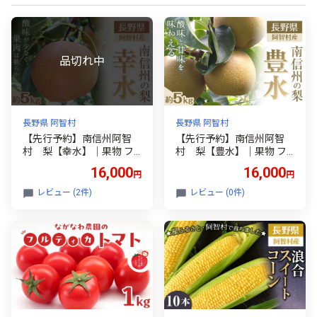
長野県 阿智村
長野県 阿智村
【先行予約】南信州阿智
【先行予約】南信州阿智
村 梨【幸水】｜果物 フ
村 梨【豊水】｜果物 フ
ルーツ 期間限定 数量限定
ルーツ 期間限定 数量限定
16,000
16,000
円
円
5kg 信州 長野
5kg 信州 長野
レビュー (2件)
レビュー (0件)