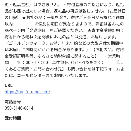
更・返品含む）はできません。 ・寄付者様のご都合により、返礼
品がお届け出来ない場合、返礼品の再送は致しません。 (お届け日
の目安） ★お礼の品：一部を除き、寄附ご入金日から概ね４週間
以内 ※個別に期日が異なりますので、詳細は各お礼の
品ページ内「発送期日」をご確認ください。 ★寄附金受領証明：
寄附日から概ね２週間後にお礼の品とは別途、お届けします。
（ゴールデンウィーク、お盆、年末年始などの大型連休の期間中
はお届けにお時間がかかる場合があります。） 【お礼の品、寄附
金受領証明書等、ふるさと納税全般に関すること】 ・営業時
間 10：00～17：00 年中無休（1/1～1/3を除く） 【よ
くあるご質問・お問い合わせ先】 お問い合わせは下記フォームま
たは、コールセンターまでお願いいたします。
URL
https://faq.furu-po.com/
電話番号
050-3146-6614
受付時間