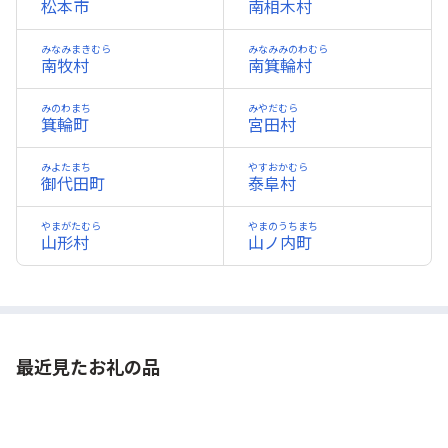
松本市
南相木村
みなみまきむら
みなみみのわむら
南牧村
南箕輪村
みのわまち
みやだむら
箕輪町
宮田村
みよたまち
やすおかむら
御代田町
泰阜村
やまがたむら
やまのうちまち
山形村
山ノ内町
最近見たお礼の品