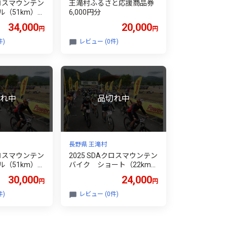
クロスマウンテン
王滝村ふるさと応援商品券
（51km）
6,000円分
権
34,000
20,000
円
円
件)
レビュー (0件)
長野県 王滝村
クロスマウンテン
2025 SDAクロスマウンテン
（51km）
バイク ショート（22km）
権
【９月】出場権
30,000
24,000
円
円
件)
レビュー (0件)