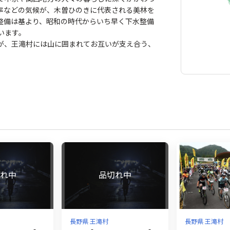
率などの気候が、木曽ひのきに代表される美林を
整備は基より、昭和の時代からいち早く下水整備
います。
が、王滝村には山に囲まれてお互いが支え合う、
長野県 王滝村
長野県 王滝村