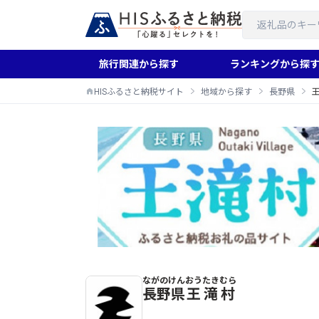
旅行関連から探す
ランキングから探
HISふるさと納税サイト
地域から探す
長野県
ながのけん
おうたきむら
王滝村のふるさと納税返礼品一覧
長野県
王滝村