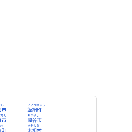
だし
いいづなまち
田市
飯綱町
まちし
おかやし
町市
岡谷市
まち
きそむら
曽町
木祖村