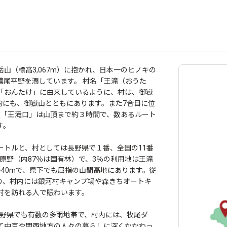
山（標高3,067m）に抱かれ、日本一のヒノキの
濃尾平野を潤しています。 村名「王滝（おうた
「おんたけ」に由来しているように、村は、御嶽
的にも、御嶽山とともにあります。また7合目に位
山道「王滝口」は山頂まで約３時間で、数あるルート
す。
ロメートルと、村としては長野県で１番、全国の11番
林原野（内87％は国有林）で、3％の利用地は王滝
～40mで、県下でも屈指の山間高地にあります。従
り、村内には銀河村キャンプ場や森きちオートキ
村を訪れる人で賑わいます。
と長野県でも有数の多雨地帯で、村内には、牧尾ダ
て中京や関西地方の人々の暮らしに深くかかわっ