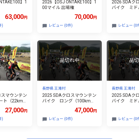
NTAKE100】1
2026【OSJ ONTAKE100】1
2026 SDA
00マイル 出場権
バイク ミドル
【９月】出場
63,000
70,000
円
円
件)
レビュー (0件)
レビュー (0
長野県 王滝村
長野県 王滝村
クロスマウンテン
2025 SDAクロスマウンテン
2025 SDA
ト（22km）
バイク ロング（100km）
バイク ミドル
権
【９月】出場権
【９月】出場
27,000
47,000
円
円
件)
レビュー (0件)
レビュー (0