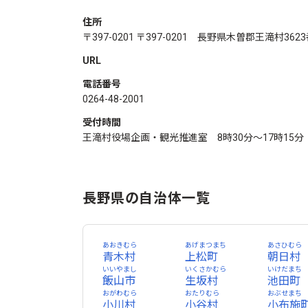
住所
〒397-0201 〒397-0201 長野県木曽郡王滝村362
URL
電話番号
0264-48-2001
受付時間
王滝村役場企画・観光推進室 8時30分～17時15分
長野県の自治体一覧
あおきむら
あげまつまち
あさひむら
青木村
上松町
朝日村
いいやまし
いくさかむら
いけだまち
飯山市
生坂村
池田町
おがわむら
おたりむら
おぶせまち
小川村
小谷村
小布施