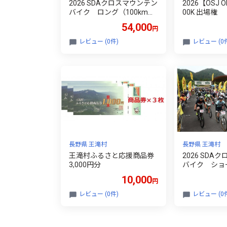
2026 SDAクロスマウンテン
2026【OSJ O
バイク ロング（100km）
00K 出場権
【９月】出場権
54,000
円
レビュー (0件)
レビュー (0
長野県 王滝村
長野県 王滝村
王滝村ふるさと応援商品券
2026 SDA
3,000円分
バイク ショー
【９月】出場
10,000
円
レビュー (0件)
レビュー (0