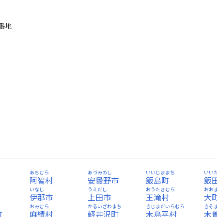
3番地
あちむら
あづみのし
いいじままち
いい
阿智村
安曇野市
飯島町
飯
いなし
うえだし
おうたきむら
おお
伊那市
上田市
王滝村
大
おみむら
かるいざわまち
きじまだいらむら
きそ
町
麻績村
軽井沢町
木島平村
木