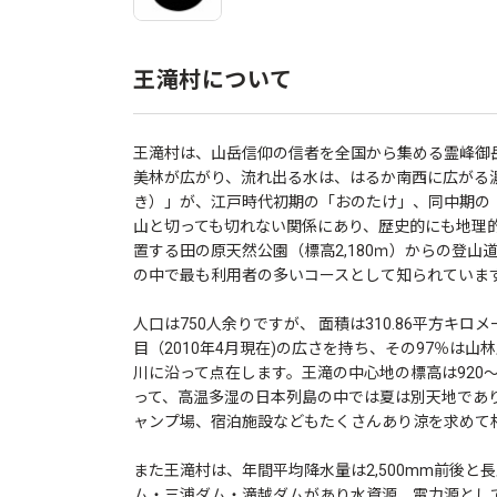
王滝村について
王滝村は、山岳信仰の信者を全国から集める霊峰御岳
美林が広がり、流れ出る水は、はるか南西に広がる
き）」が、江戸時代初期の「おのたけ」、同中期の
山と切っても切れない関係にあり、歴史的にも地理
置する田の原天然公園（標高2,180ｍ）からの登
の中で最も利用者の多いコースとして知られていま
人口は750人余りですが、 面積は310.86平方キ
目（2010年4月現在)の広さを持ち、その97％は山
川に沿って点在します。王滝の中心地の標高は920
って、高温多湿の日本列島の中では夏は別天地であ
ャンプ場、宿泊施設などもたくさんあり涼を求めて
また王滝村は、年間平均降水量は2,500mm前後
ム・三浦ダム・滝越ダムがあり水資源、電力源とし