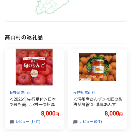
高山村の返礼品
長野県 高山村
長野県 高山村
＜2026年先行受付＞日本
＜信州産あんず＞≪匠の製
で最も美しい村ー信州高山
法が凝縮!≫ 濃厚あんずジ
村ー 旬のりんご約5kg入
ャム 200gx4個【153409
8,000
8,000
円
円
り＜訳あり品＞_りんご 林
6】
檎 訳あり ふるさと納税 信
レビュー (14件)
レビュー (0件)
州 高山村 5kg フルーツ 果
物 くだもの 美味しい 旬 先