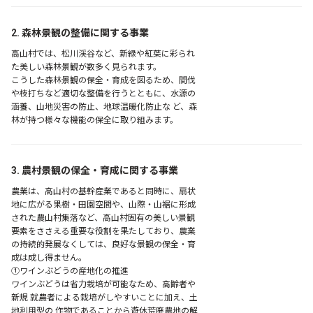
2. 森林景観の整備に関する事業
高山村では、松川渓谷など、新緑や紅葉に彩られ
た美しい森林景観が数多く見られます。
こうした森林景観の保全・育成を図るため、間伐
や枝打ちなど適切な整備を行うとともに、水源の
涵養、山地災害の防止、地球温暖化防止な ど、森
林が持つ様々な機能の保全に取り組みます。
3. 農村景観の保全・育成に関する事業
農業は、高山村の基幹産業であると同時に、扇状
地に広がる果樹・田園空間や、山際・山裾に形成
された農山村集落など、高山村固有の美しい景観
要素をささえる重要な役割を果たしており、農業
の持続的発展なくしては、良好な景観の保全・育
成は成し得ません。
①ワインぶどうの産地化の推進
ワインぶどうは省力栽培が可能なため、高齢者や
新規 就農者による栽培がしやすいことに加え、土
地利用型の 作物であることから遊休荒廃農地の解