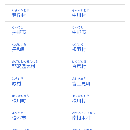
とよおかむら
なかがわむら
豊丘村
中川村
ながのし
なかのし
長野市
中野市
ながわまち
ねばむら
長和町
根羽村
のざわおんせんむら
はくばむら
野沢温泉村
白馬村
はらむら
ふじみまち
原村
富士見町
まつかわまち
まつかわむら
松川町
松川村
まつもとし
みなみあいきむら
松本市
南相木村