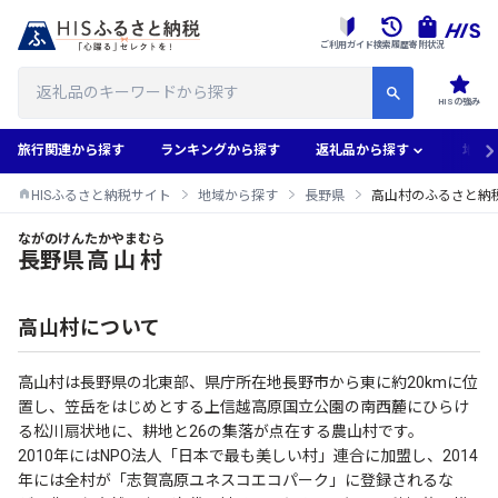
ご利用ガイド
検索履歴
寄附状況
HISの強み
旅行関連から探す
ランキングから探す
返礼品から探す
地域
HISふるさと納税サイト
地域から探す
長野県
高山村のふるさと納
ながのけん
たかやまむら
高山村のふるさと納税返礼品一覧
長野県
高山村
高山村について
高山村は長野県の北東部、県庁所在地長野市から東に約20kmに位
置し、笠岳をはじめとする上信越高原国立公園の南西麓にひらけ
る松川扇状地に、耕地と26の集落が点在する農山村です。
2010年にはNPO法人「日本で最も美しい村」連合に加盟し、2014
年には全村が「志賀高原ユネスコエコパーク」に登録されるな