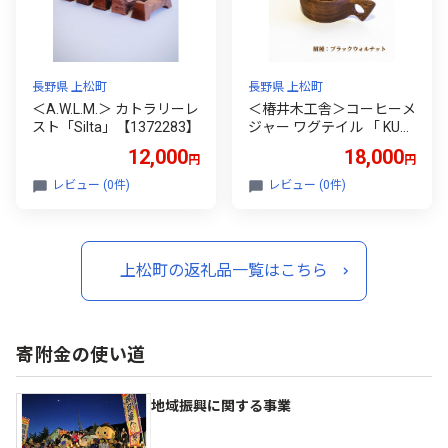
長野県 上松町
長野県 上松町
＜A.W.L.M.＞ カトラリーレ
＜椿井木工舎＞コーヒーメ
スト「Silta」【1372283】
ジャー ワグテイル 「 KUK
SA」 ブラックウォールナ
12,000
18,000
円
円
ット【1274109】
レビュー (0件)
レビュー (0件)
上松町の返礼品一覧はこちら
寄附金の使い道
地域振興に関する事業