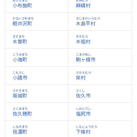
おぶせまち
おみむら
小布施町
麻績村
かるいざわまち
きじまだいらむら
軽井沢町
木島平村
きそまち
きそむら
木曽町
木祖村
こうみまち
こまがねし
小海町
駒ヶ根市
こもろし
さかえむら
小諸市
栄村
さかきまち
さくし
坂城町
佐久市
さくほまち
しおじりし
佐久穂町
塩尻市
しなのまち
しもじょうむら
信濃町
下條村