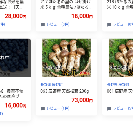
鮮なお米を農
217 ほたるの里の はぜ掛け
218 ほたる
直送！［天竜
米 5ｋｇ 合鴨農法 /ほたる
米 10ｋｇ 合
g 瀬戸ライス
の里農園/ 数量限定 低農薬
の里農園/ 数量限定 低農薬
28,000
18,000
円
円
 002］
令和8年度 農家直送 白米 令
令和8年度 農
和8年産 先行予約
和8年産 先行
件)
レビュー (0件)
レビュー (0
長野県 辰野町
長野県 辰野町
約】 農薬不使
063 辰野産 天然松茸 200g
061 辰野産 天
んの国産ブル
73,000
円
g 数量限定！
16,000
円
レビュー (1件)
レビュー (5
件)