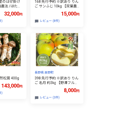
の里のはぜ掛け
168 先行予約 ※訳あり りん
鴨農法 /ほたる
ご サンふじ 10kg 【双葉農
園】
32,000
15,000
円
円
家直送 白米 令
予約
件)
レビュー (8件)
長野県 辰野町
然松茸 400g
398 先行予約 ※訳あり りん
ご 名月 約3㎏ 【野澤フルー
143,000
円
ツ農園】 11月中下旬以降発
8,000
円
送
件)
レビュー (3件)