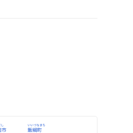
だし
いいづなまち
田市
飯綱町