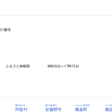
中央1番地
さと納税係 8時30分～17時15分
あちむら
あづみのし
いいじままち
いい
阿智村
安曇野市
飯島町
飯