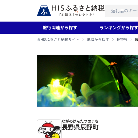
旅行関連から探す
ランキングから探
HISふるさと納税サイト
地域から探す
長野県
ながのけん
たつのまち
辰野町のふるさと納税返礼品一覧
長野県
辰野町