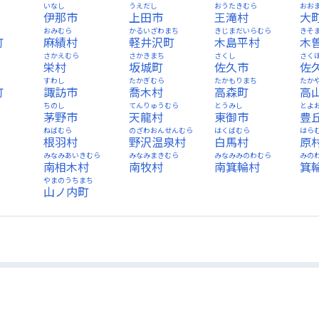
いなし
うえだし
おうたきむら
おお
伊那市
上田市
王滝村
大
おみむら
かるいざわまち
きじまだいらむら
きそ
町
麻績村
軽井沢町
木島平村
木
さかえむら
さかきまち
さくし
さく
栄村
坂城町
佐久市
佐
ち
すわし
たかぎむら
たかもりまち
たか
町
諏訪市
喬木村
高森町
高
ちのし
てんりゅうむら
とうみし
とよ
茅野市
天龍村
東御市
豊
ねばむら
のざわおんせんむら
はくばむら
はら
根羽村
野沢温泉村
白馬村
原
みなみあいきむら
みなみまきむら
みなみみのわむら
みの
南相木村
南牧村
南箕輪村
箕
ら
やまのうちまち
山ノ内町