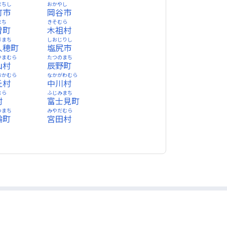
まちし
おかやし
町市
岡谷市
まち
きそむら
曽町
木祖村
ほまち
しおじりし
久穂町
塩尻市
やまむら
たつのまち
山村
辰野町
おかむら
なかがわむら
丘村
中川村
むら
ふじみまち
村
富士見町
わまち
みやだむら
輪町
宮田村