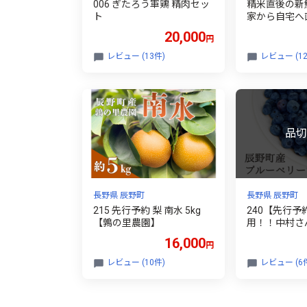
006 ぎたろう軍鶏 精肉セッ
精米直後の新
ト
家から自宅へ
ほたる米 10k
20,000
円
ファーム 辰野町
レビュー (13件)
レビュー (12
長野県 辰野町
長野県 辰野町
215 先行予約 梨 南水 5kg
240【先行予
【鶉の里農園】
用！！中村さ
ーベリー 700
16,000
円
レビュー (10件)
レビュー (6