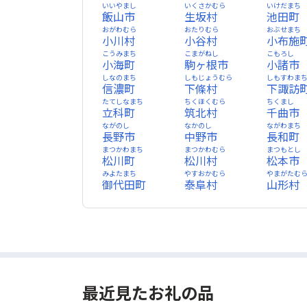
いいやまし
いくさかむら
いけだまち
飯山市
生坂村
池田町
おがわむら
おたりむら
おぶせまち
小川村
小谷村
小布施
こうみまち
こまがねし
こもろし
小海町
駒ヶ根市
小諸市
しなのまち
しもじょうむら
しもすわま
信濃町
下條村
下諏訪
たてしなまち
ちくほくむら
ちくまし
立科町
筑北村
千曲市
ながのし
なかのし
ながわまち
長野市
中野市
長和町
まつかわまち
まつかわむら
まつもとし
松川町
松川村
松本市
みよたまち
やすおかむら
やまがたむ
御代田町
泰阜村
山形村
最近見たお礼の品