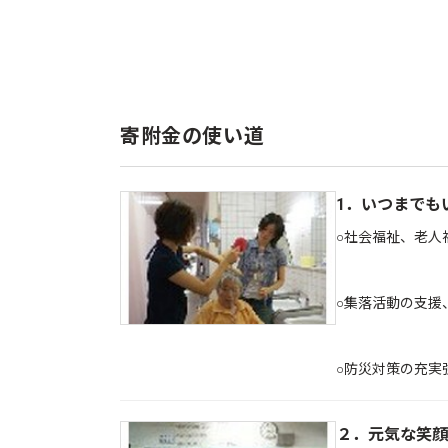
寄附金の使い道
1．いつまでも
○社会福祉、老人
○集落活動の支援
○防災対策の充
２．元気な笑顔