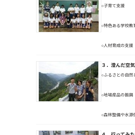
○子育て支援
○特色ある学校教
○人材育成の支
３．澄んだ空気
○ふるさとの自然
○地場産品の振興
○森林整備や水
４．行ってみた