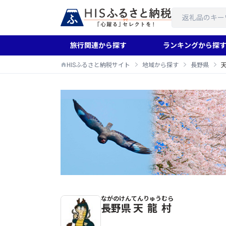
旅行関連から探す
ランキングから探
HISふるさと納税サイト
地域から探す
長野県
ながのけん
てんりゅうむら
天龍村のふるさと納税返礼品一覧
長野県
天龍村