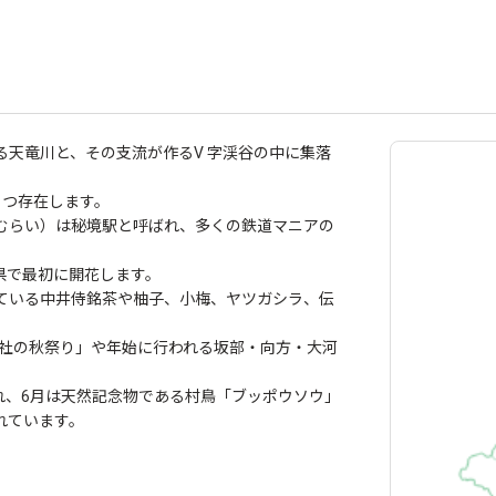
天竜川と、その支流が作るV 字渓谷の中に集落
５つ存在します。
むらい）は秘境駅と呼ばれ、多くの鉄道マニアの
県で最初に開花します。
ている中井侍銘茶や柚子、小梅、ヤツガシラ、伝
神社の秋祭り」や年始に行われる坂部・向方・大河
れ、6月は天然記念物である村鳥「ブッポウソウ」
れています。