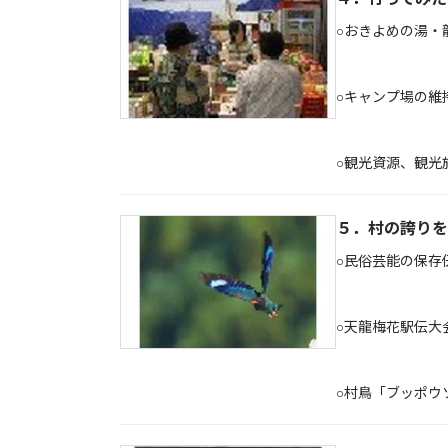
○おきよめの湯・
○キャンプ場の維
○観光資源、
５．村の誇りを
○民俗芸能の保存
○天龍梅花駅伝大
○村鳥「ブッ