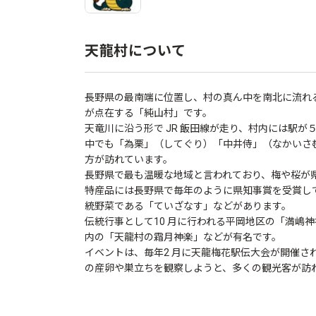
天龍村について
長野県の最南端に位置し、村の真ん中を南北に流れる
が点在する「純山村」です。
天竜川に沿う形で JR 飯田線が走り、村内には駅が
中でも「為栗」（してぐり）「中井侍」（なかいさ
方が訪れています。
長野県で最も温暖な地域と言われており、梅や桜が
特産品には長野県で毎年のように県知事賞を受賞し
統野菜である「ていざなす」などがあります。
伝統行事として10 月に行われる平岡地区の「満嶋
内の「天龍村の霜月神楽」などが有名です。
イベントは、毎年2 月に天龍梅花駅伝大会が開催さ
の産卵や巣立ちを観察しようと、多くの観光客が訪