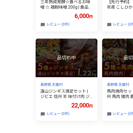
三年熟成発酵☆食べるお味
【先行予約】 
噌 ☆ 雑穀味噌 200g | 食品
年産 こしひかり
発酵食品 加工品 みそ 味噌
＜令和8年1
6,000
円
雑穀味噌 味噌 長野県 南信
次発送予定＞ 
州 天龍村
ん応援米！| 天龍 白米 こし
レビュー (0件)
レビュー (0
ひかり 10kg
米 天龍村産 
野県 南信州 
長野県 天龍村
長野県 天龍村
遠山ジンギス満足セット |
馬肉焼肉セット
ジビエ 信州 羊 味付け肉 ジ
州 馬肉 猪肉
ンギス ジビエの聖地 遠山ジ
ジビエの聖地
22,000
円
ンギス 肉 里山 セット 贅沢
肉 里山 長野
豪華 おつまみ バーベキュー
村
レビュー (0件)
レビュー (0
BBQ 焼肉 アウトドア 高評
価 長野県産 長野県 南信州
天龍村