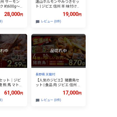
信州 サーモン
遠山ホルモンやみつきセッ
 約600g～6
ト | ジビエ 信州 羊 味付け肉
身 サーモン 信州
ジンギス ジビエの聖地 遠山
28,000
19,000
円
円
身 刺身 鮭 シ
ジンギス 肉 里山 セット 贅
鮮 鮮魚 お祝い
沢 豪華 おつまみ バーベキ
件)
レビュー (0件)
評価 長野県産
ュー BBQ 焼肉 アウトドア
 天龍村
高評価 長野県産 長野県 南
信州 天龍村
長野県 天龍村
セット｜ジビ
【人気のジビエ】猪鹿鳥セ
鹿 熊 馬 マトン
ット | 食品 肉 ジビエ 信州 猪
ス ジビエの聖
猪肉 馬 鹿 ジビエの聖地 遠
61,000
17,000
円
円
ス セット 肉
山ジンギス セット 里山 セ
天龍村
ット 贅沢 豪華 おつまみ バ
件)
レビュー (0件)
ーベキュー BBQ 焼肉 アウ
トドア 高評価 長野県産 長
野県 南信州 天龍村