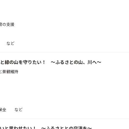
育の支援
援 など
と緑の山を守りたい！ ～ふるさとの山、川へ～
と景観維持
源保全 など
いと思わせたい！ ～ふるさととの交流を～