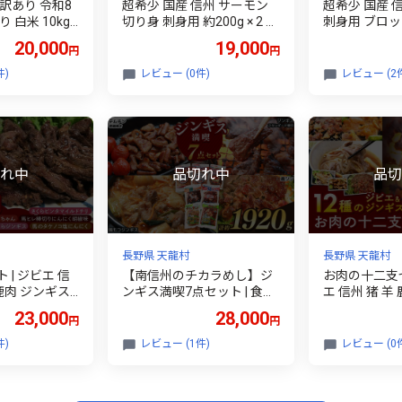
訳あり 令和8
超希少 国産 信州 サーモン
超希少 国産 
 白米 10kg
切り身 刺身用 約200g × 2 パ
刺身用 ブロック
0月下旬より順
ック 計約400g | 魚 刺身 サー
40g | 魚 刺
20,000
19,000
円
円
天龍村 農家さ
モン 信州サーモン 切り身
サーモン 切り
刺身 鮭 シャケ 海鮮 新鮮 鮮
ャケ 海鮮 新
件)
レビュー (0件)
レビュー (2
食品 米 こめ 白
魚 お祝い 贅沢 豪華 高評価
贅沢 豪華 高
こしひかり 長
長野県産 長野県 南信州 天
長野県 南信州
天龍村
龍村
長野県 天龍村
長野県 天龍村
 | ジビエ 信
【南信州のチカラめし】ジ
お肉の十二支
 鹿肉 ジンギス
ンギス満喫7点セット | 食品
エ 信州 猪 羊 
 遠山ジンギス
肉 ジビエ 信州 猪 羊 鶏 豚 ホ
鶏 豚 ジンギ
23,000
28,000
円
円
県 南信州 天龍
ルモン ジンギス ジビエの聖
地 遠山ジンギ
地 遠山ジンギス 里山 セッ
里山 長野県 
件)
レビュー (1件)
レビュー (0
ト 贅沢 豪華 おつまみ バー
ベキュー BBQ 焼肉 アウト
ドア 高評価 長野県産 長野