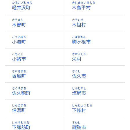
かるいざわまち
きじまだいらむら
軽井沢町
木島平村
きそまち
きそむら
木曽町
木祖村
こうみまち
こまがねし
小海町
駒ヶ根市
こもろし
さかえむら
小諸市
栄村
さかきまち
さくし
坂城町
佐久市
さくほまち
しおじりし
佐久穂町
塩尻市
しなのまち
しもじょうむら
信濃町
下條村
しもすわまち
すわし
下諏訪町
諏訪市