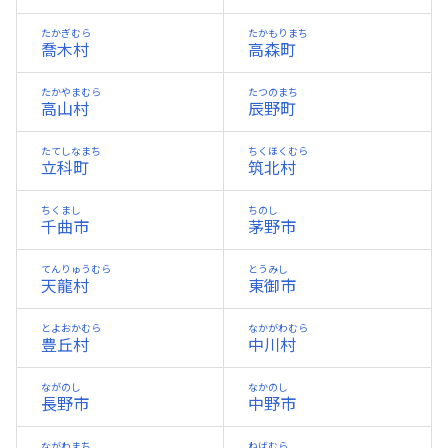
たかぎむら
たかもりまち
喬木村
高森町
たかやまむら
たつのまち
高山村
辰野町
たてしなまち
ちくほくむら
立科町
筑北村
ちくまし
ちのし
千曲市
茅野市
てんりゅうむら
とうみし
天龍村
東御市
とよおかむら
なかがわむら
豊丘村
中川村
ながのし
なかのし
長野市
中野市
ながわまち
ねばむら