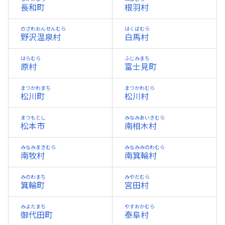
長和町
根羽村
のざわおんせんむら
はくばむら
野沢温泉村
白馬村
はらむら
ふじみまち
原村
富士見町
まつかわまち
まつかわむら
松川町
松川村
まつもとし
みなみあいきむら
松本市
南相木村
みなみまきむら
みなみみのわむら
南牧村
南箕輪村
みのわまち
みやだむら
箕輪町
宮田村
みよたまち
やすおかむら
御代田町
泰阜村