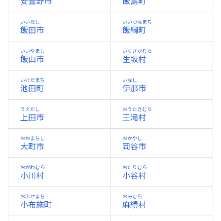
安曇野市
飯島町
いいだし
いいづなまち
飯田市
飯綱町
いいやまし
いくさかむら
飯山市
生坂村
いけだまち
いなし
池田町
伊那市
うえだし
おうたきむら
上田市
王滝村
おおまちし
おかやし
大町市
岡谷市
おがわむら
おたりむら
小川村
小谷村
おぶせまち
おみむら
小布施町
麻績村