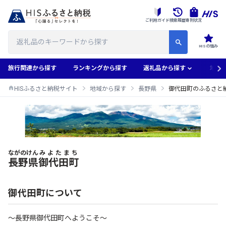
ご利用ガイド
検索履歴
寄附状況
HISの強み
旅行関連から探す
ランキングから探す
返礼品から探す
地域
HISふるさと納税サイト
地域から探す
長野県
御代田町のふるさと
ながのけん
みよたまち
御代田町のふるさと納税返礼品一覧
長野県
御代田町
御代田町について
～長野県御代田町へようこそ～