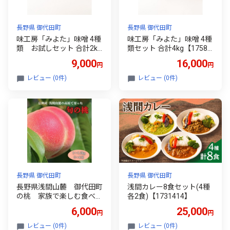
長野県 御代田町
長野県 御代田町
味工房「みよた」味噌 4種
味工房「みよた」味噌 4種
類 お試しセット 合計2kg
類セット 合計4kg【17584
【1758488】
87】
9,000
16,000
円
円
レビュー (0件)
レビュー (0件)
長野県 御代田町
長野県 御代田町
長野県浅間山麓 御代田町
浅間カレー8食セット(4種
の桃 家族で楽しむ食べ切
各2食)【1731414】
りハーフ箱(1～1.2kg)【17
6,000
25,000
円
円
54261】
レビュー (0件)
レビュー (0件)