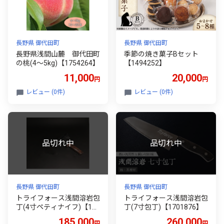
長野県 御代田町
長野県 御代田町
長野県浅間山麓 御代田町
季節の焼き菓子Bセット
の桃(4～5kg)【1754264】
【1494252】
11,000
20,000
円
円
レビュー (0件)
レビュー (0件)
長野県 御代田町
長野県 御代田町
トライフォース浅間溶岩包
トライフォース浅間溶岩包
丁(4寸ペティナイフ)【170
丁(7寸包丁)【1701876】
1903】
185,000
260,000
円
円