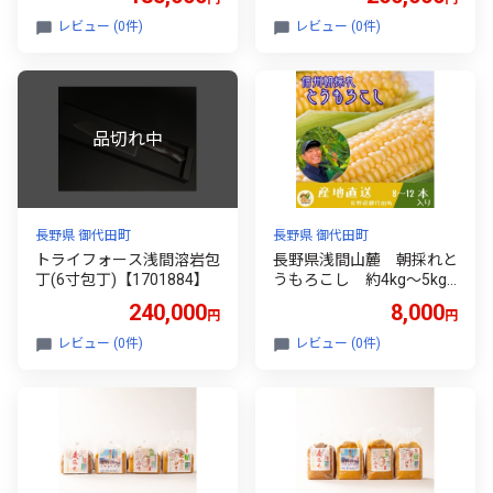
レビュー (0件)
レビュー (0件)
長野県 御代田町
長野県 御代田町
トライフォース浅間溶岩包
長野県浅間山麓 朝採れと
丁(6寸包丁)【1701884】
うもろこし 約4kg～5kg
(約8本～12本入り)【1754
240,000
8,000
円
円
258】
レビュー (0件)
レビュー (0件)