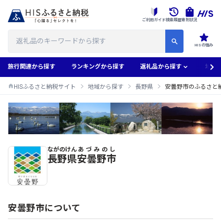
ご利用ガイド
検索履歴
寄附状況
HISの強み
旅行関連から探す
ランキングから探す
返礼品から探す
地域
HISふるさと納税サイト
地域から探す
長野県
安曇野市のふるさと
ながのけん
あづみのし
安曇野市のふるさと納税返礼品一覧
長野県
安曇野市
安曇野市について