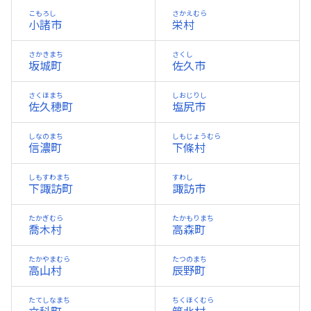
こもろし
さかえむら
小諸市
栄村
さかきまち
さくし
坂城町
佐久市
さくほまち
しおじりし
佐久穂町
塩尻市
しなのまち
しもじょうむら
信濃町
下條村
しもすわまち
すわし
下諏訪町
諏訪市
たかぎむら
たかもりまち
喬木村
高森町
たかやまむら
たつのまち
高山村
辰野町
たてしなまち
ちくほくむら