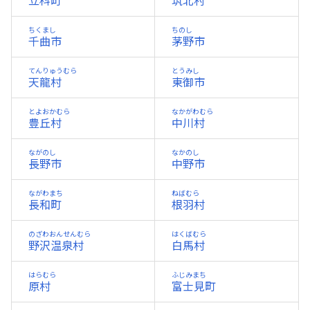
立科町
筑北村
ちくまし
ちのし
千曲市
茅野市
てんりゅうむら
とうみし
天龍村
東御市
とよおかむら
なかがわむら
豊丘村
中川村
ながのし
なかのし
長野市
中野市
ながわまち
ねばむら
長和町
根羽村
のざわおんせんむら
はくばむら
野沢温泉村
白馬村
はらむら
ふじみまち
原村
富士見町