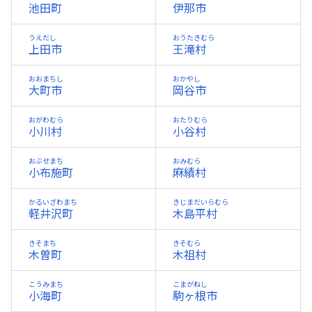
池田町
伊那市
うえだし
おうたきむら
上田市
王滝村
おおまちし
おかやし
大町市
岡谷市
おがわむら
おたりむら
小川村
小谷村
おぶせまち
おみむら
小布施町
麻績村
かるいざわまち
きじまだいらむら
軽井沢町
木島平村
きそまち
きそむら
木曽町
木祖村
こうみまち
こまがねし
小海町
駒ヶ根市