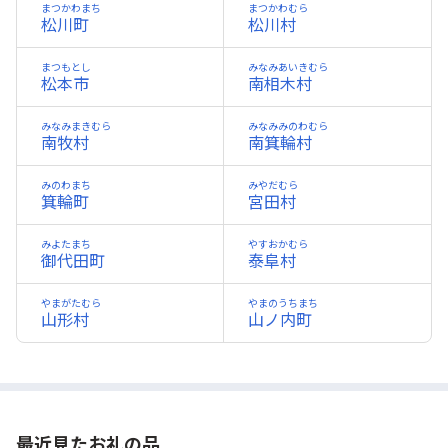
まつかわまち
まつかわむら
松川町
松川村
まつもとし
みなみあいきむら
松本市
南相木村
みなみまきむら
みなみみのわむら
南牧村
南箕輪村
みのわまち
みやだむら
箕輪町
宮田村
みよたまち
やすおかむら
御代田町
泰阜村
やまがたむら
やまのうちまち
山形村
山ノ内町
最近見たお礼の品