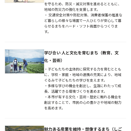
を守るため、防災・減災対策を進めるとともに、
地域の防災力の強化を支援します。
・ 交通安全対策や防犯対策、消費者保護の推進な
ど暮らしの様々な場面で一人ひとりが安心して暮
らせるまちをハード・ソフト両面からつくりま
す。
学び合い 人と文化を育むまち（教育、文
化・芸術）
・子どもたちの主体的に探究する力を育むととも
に、学校・家庭・地域の連携の充実により、地域
ぐるみで子どもたちの学びを支えます。
・多様な学びの機会を創出し、生涯にわたって成
長、活躍できる環境づくりを進めます。
・本市が有する文化・芸術・歴史に触れる機会を
創出することで、市民の心の豊かさや地域の魅力
を高めます。
魅力ある産業を維持・想像するまち（しご