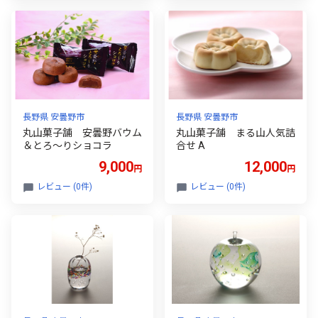
長野県 安曇野市
長野県 安曇野市
丸山菓子舗 安曇野バウム
丸山菓子舗 まる山人気詰
＆とろ〜りショコラ
合せ A
9,000
12,000
円
円
レビュー (0件)
レビュー (0件)