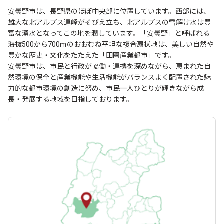
安曇野市は、長野県のほぼ中央部に位置しています。西部には、
雄大な北アルプス連峰がそびえ立ち、北アルプスの雪解け水は豊
富な湧水となってこの地を潤しています。「安曇野」と呼ばれる
海抜500から700ｍのおおむね平坦な複合扇状地は、美しい自然や
豊かな歴史・文化をたたえた「田園産業都市」です。
安曇野市は、市民と行政が協働・連携を深めながら、恵まれた自
然環境の保全と産業機能や生活機能がバランスよく配置された魅
力的な都市環境の創造に努め、市民一人ひとりが輝きながら成
長・発展する地域を目指しております。