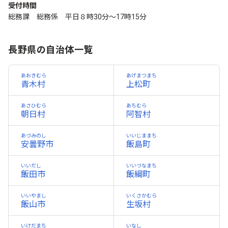
受付時間
総務課 総務係 平日８時30分～17時15分
長野県の自治体一覧
あおきむら
あげまつまち
青木村
上松町
あさひむら
あちむら
朝日村
阿智村
あづみのし
いいじままち
安曇野市
飯島町
いいだし
いいづなまち
飯田市
飯綱町
いいやまし
いくさかむら
飯山市
生坂村
いけだまち
いなし