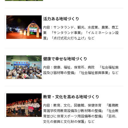
活力ある地域づくり
内容：サンタランド、観光、水産業、農業、商工
業 「サンタランド事業」「イルミネーション設
置」「点灯式花火打ち上げ」など
健康で幸せな地域づくり
内容：健康、福祉、保育所、病院 「社会福祉施
設及び器材等の整備」「社会福祉振興事業」など
教育・文化を高める地域づくり
内容：教育、文化、図書館、保健体育 「義務教
育諸学校用教育設備及び教材等の整備」「社会教
育並びに体育スポーツ用設備等の整備」「芸術、
文化の振興と文化財の保護」など