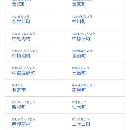
豊頃町
豊富町
ないえちょう
なかがわちょう
奈井江町
中川町
なかさつないむら
なかしべつちょう
中札内村
中標津町
なかとんべつちょう
ながぬまちょう
中頓別町
長沼町
なかふらのちょう
ななえちょう
中富良野町
七飯町
なよろし
なんぽろちょう
名寄市
南幌町
にいかっぷちょう
にきちょう
新冠町
仁木町
にしおこっぺむら
にせこちょう
西興部村
ニセコ町