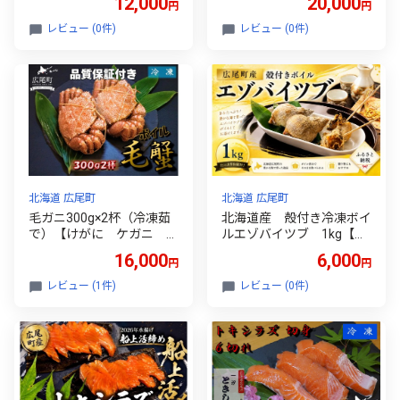
12,000
20,000
円
円
物 海鮮 冷凍 ボイル
オオズワイガニ 北海道
レビュー (0件)
レビュー (0件)
池下産業株式会社】(AM0
011)
北海道 広尾町
北海道 広尾町
毛ガニ300g×2杯（冷凍茹
北海道産 殻付き冷凍ボイ
で）【けがに ケガニ 毛
ルエゾバイツブ 1kg【エ
蟹 毛がに カニ 太平
ゾバイ 磯つぶ イソツ
16,000
6,000
円
円
洋 北海道 広尾町 冷
ブ つぶ貝 ツブガイ 冷
凍 ボイル 広尾産業流通
凍 茹で 国産 太平洋
レビュー (1件)
レビュー (0件)
振興公社】(0100)
産 北海道産 広尾産業流
通振興公社】(0122)