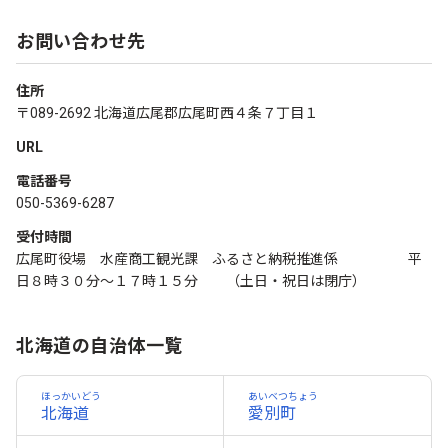
お問い合わせ先
住所
〒089-2692 北海道広尾郡広尾町西４条７丁目１
URL
電話番号
050-5369-6287
受付時間
広尾町役場 水産商工観光課 ふるさと納税推進係 平
日８時３０分～１７時１５分 （土日・祝日は閉庁）
北海道の自治体一覧
ほっかいどう
あいベつちょう
北海道
愛別町