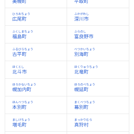
美幌町
平取町
ひろおちょう
ふかがわし
広尾町
深川市
ふくしまちょう
ふらのし
福島町
富良野市
ふるびらちょう
べつかいちょう
古平町
別海町
ほくとし
ほくりゅうちょう
北斗市
北竜町
ほろかないちょう
ほろのべちょう
幌加内町
幌延町
ほんべつちょう
まくべつちょう
本別町
幕別町
ましけちょう
まっかりむら
増毛町
真狩村