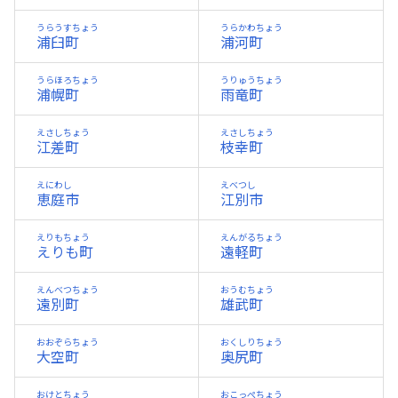
うらうすちょう
うらかわちょう
浦臼町
浦河町
うらほろちょう
うりゅうちょう
浦幌町
雨竜町
えさしちょう
えさしちょう
江差町
枝幸町
えにわし
えべつし
恵庭市
江別市
えりもちょう
えんがるちょう
えりも町
遠軽町
えんべつちょう
おうむちょう
遠別町
雄武町
おおぞらちょう
おくしりちょう
大空町
奥尻町
おけとちょう
おこっぺちょう