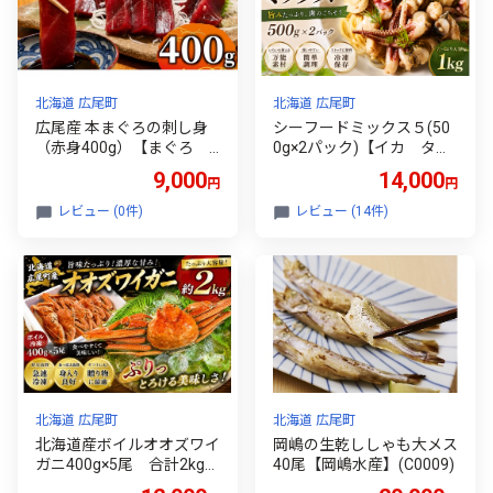
北海道 広尾町
北海道 広尾町
広尾産 本まぐろの刺し身
シーフードミックス５(50
（赤身400g）【まぐろ
0g×2パック)【イカ タ
国産 天然 本マグロ 黒
コ ツブ ホタテ エビ
9,000
14,000
円
円
マグロ クロマグロ 黒ま
冷凍 時短 便利 お手
ぐろ 冷凍 池下産業株式
軽 新鮮 海鮮 広尾町
レビュー (0件)
レビュー (14件)
会社】(AM0016)
北海道 広尾産業流通振興
公社】(0047)
北海道 広尾町
北海道 広尾町
北海道産ボイルオオズワイ
岡嶋の生乾ししゃも大メス
ガニ400g×5尾 合計2kg以
40尾【岡嶋水産】(C0009)
上【かに カニ 蟹 海産