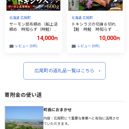
北海道 広尾町
北海道 広尾町
サーモン昆布締め（船上活
トキシラズの切身６切れ
締め 時知らず（時鮭）の
【鮭 時鮭 時知らず と
刺身 600g） 【時鮭
きしらず トキシラズ ふ
14,000
10,000
円
円
時知らず ときしらず ト
るさと納税 北海道 海産
キシラズ 活締め 活〆
物 魚 岡嶋水産】(C003
レビュー (0件)
レビュー (0件)
活じめ こぶじめ 昆布〆
2)
め 新鮮 刺し身 さし
み 冷凍 小分け 便利
北海道 魚 ふるさと納
広尾町の返礼品一覧はこちら
税 北海道 広尾産業流通
振興公社】（0127)
寄附金の使い道
町長におまかせ
内容：広尾町にて重要な事業へと有効に活用させ
ていただきます。