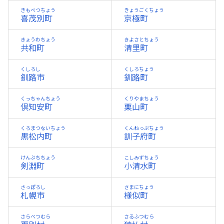
きもべつちょう
きょうごくちょう
喜茂別町
京極町
きょうわちょう
きよさとちょう
共和町
清里町
くしろし
くしろちょう
釧路市
釧路町
くっちゃんちょう
くりやまちょう
倶知安町
栗山町
くろまつないちょう
くんねっぷちょう
黒松内町
訓子府町
けんぶちちょう
こしみずちょう
剣淵町
小清水町
さっぽろし
さまにちょう
札幌市
様似町
さらべつむら
さるふつむら