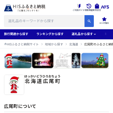
ご利用ガイド
検索履歴
寄附状況
HISの強み
旅行関連から探す
ランキングから探す
返礼品から探す
地域
HISふるさと納税サイト
地域から探す
北海道
広尾町のふるさと納
ほっかいどう
ひろおちょう
広尾町のふるさと納税返礼品一覧
北海道
広尾町
広尾町について