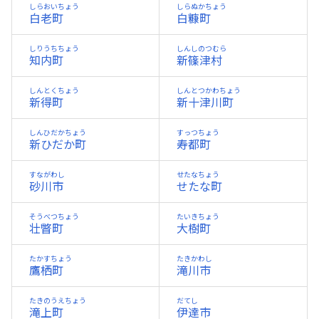
しらおいちょう
しらぬかちょう
白老町
白糠町
しりうちちょう
しんしのつむら
知内町
新篠津村
しんとくちょう
しんとつかわちょう
新得町
新十津川町
しんひだかちょう
すっつちょう
新ひだか町
寿都町
すながわし
せたなちょう
砂川市
せたな町
そうべつちょう
たいきちょう
壮瞥町
大樹町
たかすちょう
たきかわし
鷹栖町
滝川市
たきのうえちょう
だてし
滝上町
伊達市