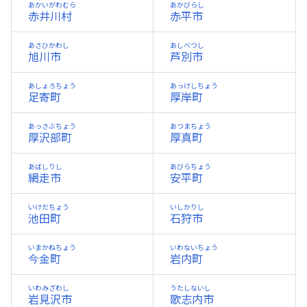
あかいがわむら
あかびらし
赤井川村
赤平市
あさひかわし
あしべつし
旭川市
芦別市
あしょろちょう
あっけしちょう
足寄町
厚岸町
あっさぶちょう
あつまちょう
厚沢部町
厚真町
あばしりし
あびらちょう
網走市
安平町
いけだちょう
いしかりし
池田町
石狩市
いまかねちょう
いわないちょう
今金町
岩内町
いわみざわし
うたしないし
岩見沢市
歌志内市