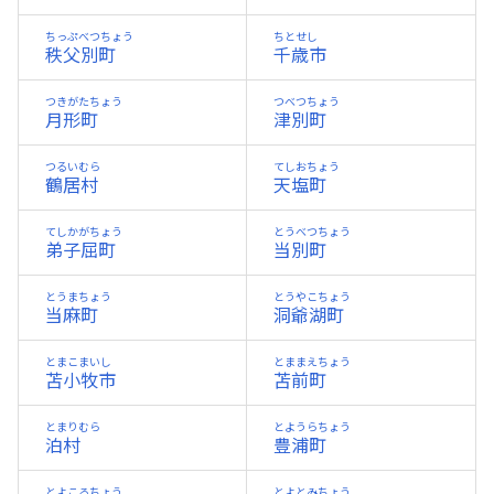
ちっぷべつちょう
ちとせし
秩父別町
千歳市
つきがたちょう
つべつちょう
月形町
津別町
つるいむら
てしおちょう
鶴居村
天塩町
てしかがちょう
とうべつちょう
弟子屈町
当別町
とうまちょう
とうやこちょう
当麻町
洞爺湖町
とまこまいし
とままえちょう
苫小牧市
苫前町
とまりむら
とようらちょう
泊村
豊浦町
とよころちょう
とよとみちょう