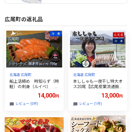
広尾町の返礼品
北海道 広尾町
北海道 広尾町
船上活締め 時知らず（時
本ししゃも一夜干し特大オ
鮭）の刺身（ルイベ） 7
ス20尾【広尾産業流通振
00g 【鮭 時鮭 時知ら
興公社】(0032)
14,000
13,000
円
円
ず ときしらず トキシラ
ズ 活締め 活〆 活じ
レビュー (0件)
レビュー (1件)
め 新鮮 刺し身 さし
み ルイベ サーモン 冷
凍 小分け 便利 北海
道 魚 ふるさと納税】(0
131)