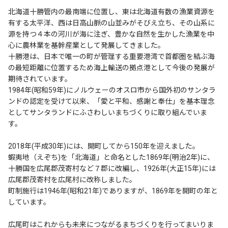
北海道十勝管内の最南端に位置し、東は北海道有数の漁業資源を
有する太平洋、西は日高山脈の山並みがそびえ立ち、その山系に
源を持つ４本の河川が海に注ぎ、豊かな自然を生かした漁業を中
心に農林業を基幹産業として発展してきました。
十勝港は、日本で唯一の町が管理する重要港湾で首都圏を結ぶ海
の最短距離に位置するため海上輸送の拠点港として今後の発展が
期待されています。
1984年(昭和59年)にノルウェーのオスロ市から国外初のサンタラ
ンドの認定を受けて以来、「愛と平和、感謝と奉仕」を基本理念
としてサンタランドにふさわしいまちづくりに取り組んでいま
す。
2018年(平成30年)には、開町してから150年を迎えました。
蝦夷地（えぞち)を「北海道」と命名とした1869年(明治2年)に、
十勝国を広尾郡茂寄村など７郡に改編し、1926年(大正15年)には
広尾郡茂寄村を広尾村に改称しました。
町制施行は1946年(昭和21年)でありますが、1869年を開町の年と
しています。
広尾町はこれからも未来につながるまちづくりを行ってまいりま