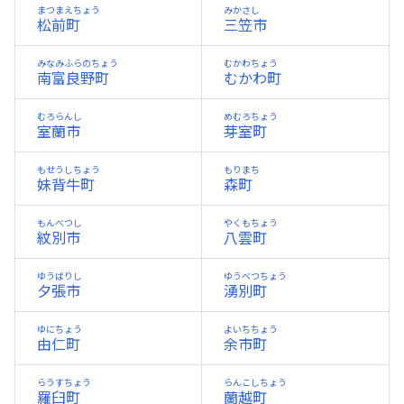
まつまえちょう
みかさし
松前町
三笠市
みなみふらのちょう
むかわちょう
南富良野町
むかわ町
むろらんし
めむろちょう
室蘭市
芽室町
もせうしちょう
もりまち
妹背牛町
森町
もんべつし
やくもちょう
紋別市
八雲町
ゆうばりし
ゆうべつちょう
夕張市
湧別町
ゆにちょう
よいちちょう
由仁町
余市町
らうすちょう
らんこしちょう
羅臼町
蘭越町