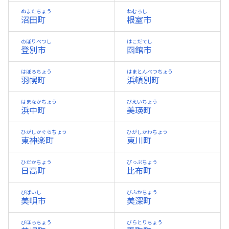
ぬまたちょう
ねむろし
沼田町
根室市
のぼりべつし
はこだてし
登別市
函館市
はぼろちょう
はまとんべつちょう
羽幌町
浜頓別町
はまなかちょう
びえいちょう
浜中町
美瑛町
ひがしかぐらちょう
ひがしかわちょう
東神楽町
東川町
ひだかちょう
ぴっぷちょう
日高町
比布町
びばいし
びふかちょう
美唄市
美深町
びほろちょう
びらとりちょう