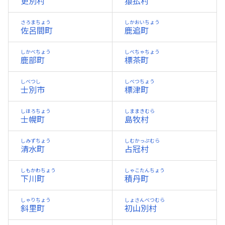
更別村
猿払村
さろまちょう
しかおいちょう
佐呂間町
鹿追町
しかべちょう
しべちゃちょう
鹿部町
標茶町
しべつし
しべつちょう
士別市
標津町
しほろちょう
しままきむら
士幌町
島牧村
しみずちょう
しむかっぷむら
清水町
占冠村
しもかわちょう
しゃこたんちょう
下川町
積丹町
しゃりちょう
しょさんべつむら
斜里町
初山別村