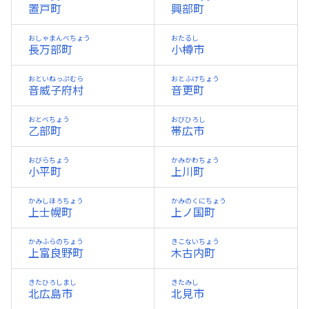
置戸町
興部町
おしゃまんべちょう
おたるし
長万部町
小樽市
おといねっぷむら
おとふけちょう
音威子府村
音更町
おとべちょう
おびひろし
乙部町
帯広市
おびらちょう
かみかわちょう
小平町
上川町
かみしほろちょう
かみのくにちょう
上士幌町
上ノ国町
かみふらのちょう
きこないちょう
上富良野町
木古内町
きたひろしまし
きたみし
北広島市
北見市