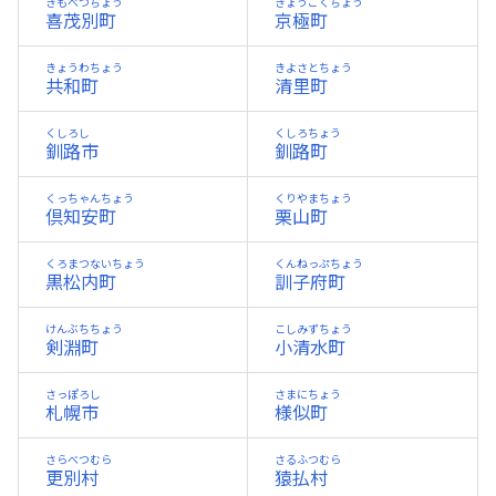
きもべつちょう
きょうごくちょう
喜茂別町
京極町
きょうわちょう
きよさとちょう
共和町
清里町
くしろし
くしろちょう
釧路市
釧路町
くっちゃんちょう
くりやまちょう
倶知安町
栗山町
くろまつないちょう
くんねっぷちょう
黒松内町
訓子府町
けんぶちちょう
こしみずちょう
剣淵町
小清水町
さっぽろし
さまにちょう
札幌市
様似町
さらべつむら
さるふつむら
更別村
猿払村