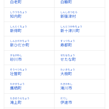
白老町
白糠町
しりうちちょう
しんしのつむら
知内町
新篠津村
しんとくちょう
しんとつかわちょう
新得町
新十津川町
しんひだかちょう
すっつちょう
新ひだか町
寿都町
すながわし
せたなちょう
砂川市
せたな町
そうべつちょう
たいきちょう
壮瞥町
大樹町
たかすちょう
たきかわし
鷹栖町
滝川市
たきのうえちょう
だてし
滝上町
伊達市