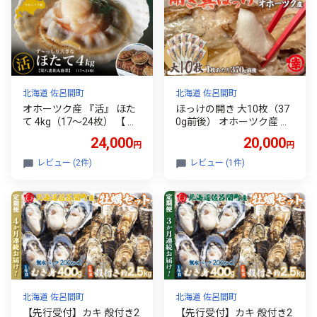
N022
N029
北海道 佐呂間町
北海道 佐呂間町
オホーツク産 『活』 ほた
ほっけの開き 大10枚（37
て 4kg（17～24枚） 【 ふ
0g前後） オホーツク産 真
るさと納税 人気 おすすめ
ほっけ 【 ふるさと納税 人
24,000
20,000
円
円
ランキング 魚介類 貝 ほた
気 おすすめ ランキング ほ
て ホタテ 帆立 帆立貝柱 ホ
っけ ホッケ 開きホッケ 開
レビュー (2件)
レビュー (1件)
タテ貝柱 ほたて貝柱 新鮮
きほっけ 真ホッケ 真ほっ
北海道 佐呂間町 送料無料
け 干物 ほっけ干物 ホッケ
】 SRMN015
干物 ギフト プレゼント 贈
答 贈り物 焼き魚 海鮮 10枚
冷凍 オホーツク 北海道 佐
呂間町 送料無料 】 SRMA
019
北海道 佐呂間町
北海道 佐呂間町
【先行受付】カキ 殻付き2
【先行受付】カキ 殻付き2