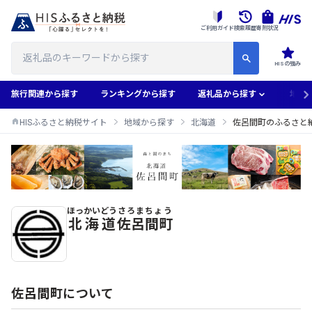
ご利用ガイド
検索履歴
寄附状況
HISの強み
旅行関連から探す
ランキングから探す
返礼品から探す
地域
HISふるさと納税サイト
地域から探す
北海道
佐呂間町のふるさと
ほっかいどう
さろまちょう
佐呂間町のふるさと納税返礼品一覧
北海道
佐呂間町
佐呂間町について