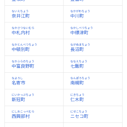
ないえちょう
なかがわちょう
奈井江町
中川町
なかさつないむら
なかしべつちょう
中札内村
中標津町
なかとんべつちょう
ながぬまちょう
中頓別町
長沼町
なかふらのちょう
ななえちょう
中富良野町
七飯町
なよろし
なんぽろちょう
名寄市
南幌町
にいかっぷちょう
にきちょう
新冠町
仁木町
にしおこっぺむら
にせこちょう
西興部村
ニセコ町