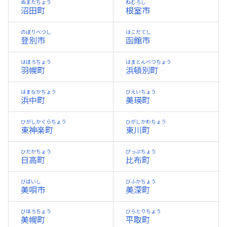
ぬまたちょう
ねむろし
沼田町
根室市
のぼりべつし
はこだてし
登別市
函館市
はぼろちょう
はまとんべつちょう
羽幌町
浜頓別町
はまなかちょう
びえいちょう
浜中町
美瑛町
ひがしかぐらちょう
ひがしかわちょう
東神楽町
東川町
ひだかちょう
ぴっぷちょう
日高町
比布町
びばいし
びふかちょう
美唄市
美深町
びほろちょう
びらとりちょう
美幌町
平取町