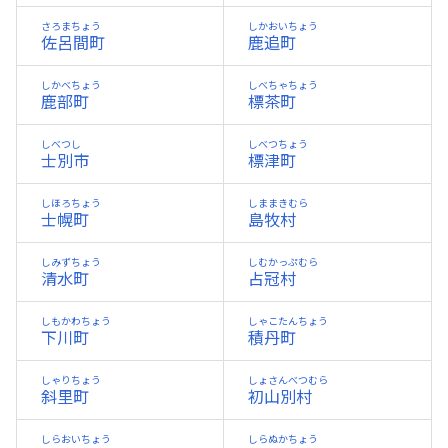
さろまちょう
しかおいちょう
佐呂間町
鹿追町
しかべちょう
しべちゃちょう
鹿部町
標茶町
しべつし
しべつちょう
士別市
標津町
しほろちょう
しままきむら
士幌町
島牧村
しみずちょう
しむかっぷむら
清水町
占冠村
しもかわちょう
しゃこたんちょう
下川町
積丹町
しゃりちょう
しょさんべつむら
斜里町
初山別村
しらおいちょう
しらぬかちょう