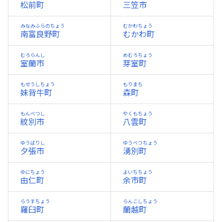
松前町
三笠市
みなみふらのちょう
むかわちょう
南富良野町
むかわ町
むろらんし
めむろちょう
室蘭市
芽室町
もせうしちょう
もりまち
妹背牛町
森町
もんべつし
やくもちょう
紋別市
八雲町
ゆうばりし
ゆうべつちょう
夕張市
湧別町
ゆにちょう
よいちちょう
由仁町
余市町
らうすちょう
らんこしちょう
羅臼町
蘭越町