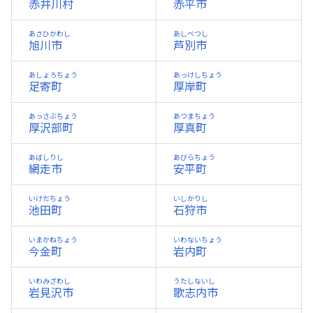
赤井川村
赤平市
あさひかわし
あしべつし
旭川市
芦別市
あしょろちょう
あっけしちょう
足寄町
厚岸町
あっさぶちょう
あつまちょう
厚沢部町
厚真町
あばしりし
あびらちょう
網走市
安平町
いけだちょう
いしかりし
池田町
石狩市
いまかねちょう
いわないちょう
今金町
岩内町
いわみざわし
うたしないし
岩見沢市
歌志内市