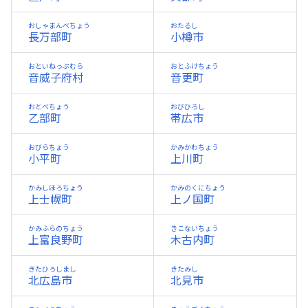
おしゃまんべちょう
おたるし
長万部町
小樽市
おといねっぷむら
おとふけちょう
音威子府村
音更町
おとべちょう
おびひろし
乙部町
帯広市
おびらちょう
かみかわちょう
小平町
上川町
かみしほろちょう
かみのくにちょう
上士幌町
上ノ国町
かみふらのちょう
きこないちょう
上富良野町
木古内町
きたひろしまし
きたみし
北広島市
北見市