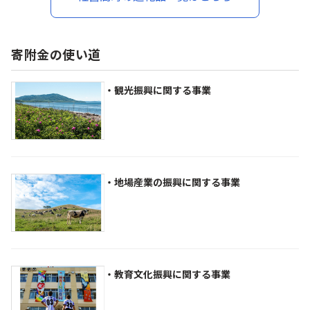
答 贈り物 BBQ バーベキュ
ュー 貝類 冷蔵 海鮮 定期便
ー 貝類 冷蔵 海鮮 定期便
オホーツク 北海道 佐呂間
オホーツク 北海道 佐呂間
町 送料無料 】 SRMA008
町 送料無料 】 SRMA009
寄附金の使い道
・観光振興に関する事業
・地場産業の振興に関する事業
・教育文化振興に関する事業