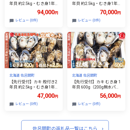
年貝 約2.5kg・むき身1年
年貝 約2.5kg・むき身1年
貝 400g セット 佐呂間産
貝 400g セット 佐呂間産
94,000
70,000
円
円
［4回定期便］（10月中旬
［3回定期便］（10月中旬
以降順次発送開始予定）【
以降順次発送開始予定）【
レビュー (0件)
レビュー (0件)
ふるさと納税 人気 おすす
ふるさと納税 人気 おすす
め ランキング 牡蠣 カキ か
め ランキング 牡蠣 カキ か
き 貝 むき身 殻付き 殻付
き 貝 牡蠣貝 かき貝 カキ貝
殻付きカキ 殻付き牡蠣 カ
むき身 殻付き 殻付 殻付き
キむき身 グルメ ギフト 贈
カキ グルメ ギフト 贈答 贈
答 贈り物 BBQ バーベキュ
り物 BBQ バーベキュー 貝
ー 貝類 冷蔵 海鮮 定期便
類 冷蔵 海鮮 定期便 オホー
オホーツク 北海道 佐呂間
ツク 北海道 佐呂間町 送料
町 送料無料 】 SRMA011
無料 】 SRMA010
北海道 佐呂間町
北海道 佐呂間町
【先行受付】カキ 殻付き2
【先行受付】カキ むき身 1
年貝 約2.5kg・むき身1年
年貝 600g（200g無水パッ
貝 400g セット 佐呂間産
ク×3） 佐呂間産 ［4回定
47,000
56,000
円
円
［2回定期便］（10月中旬
期便］（10月中旬以降順
以降順次発送開始予定）【
次発送予定） 【 ふるさと
レビュー (0件)
レビュー (0件)
ふるさと納税 人気 おすす
納税 人気 おすすめ ランキ
め ランキング 牡蠣 カキ か
ング 牡蠣 カキ かき 貝 牡
き 貝 むき身 殻付き 殻付
蠣貝 かき貝 カキ貝 むき身
殻付きカキ 殻付き牡蠣 カ
かきむき身 グルメ ギフト
佐呂間町の返礼品一覧はこちら
キむき身 グルメ ギフト 贈
贈答 贈り物 BBQ バーベキ