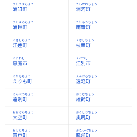
うらうすちょう
うらかわちょう
浦臼町
浦河町
うらほろちょう
うりゅうちょう
浦幌町
雨竜町
えさしちょう
えさしちょう
江差町
枝幸町
えにわし
えべつし
恵庭市
江別市
えりもちょう
えんがるちょう
えりも町
遠軽町
えんべつちょう
おうむちょう
遠別町
雄武町
おおぞらちょう
おくしりちょう
大空町
奥尻町
おけとちょう
おこっぺちょう
置戸町
興部町