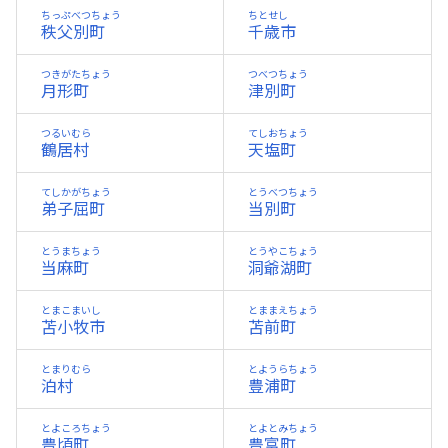
ちっぷべつちょう
ちとせし
秩父別町
千歳市
つきがたちょう
つべつちょう
月形町
津別町
つるいむら
てしおちょう
鶴居村
天塩町
てしかがちょう
とうべつちょう
弟子屈町
当別町
とうまちょう
とうやこちょう
当麻町
洞爺湖町
とまこまいし
とままえちょう
苫小牧市
苫前町
とまりむら
とようらちょう
泊村
豊浦町
とよころちょう
とよとみちょう
豊頃町
豊富町