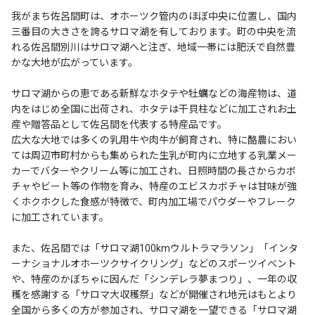
我がまち佐呂間町は、オホーツク管内のほぼ中央に位置し、国内
三番目の大きさを誇るサロマ湖を有しております。町の中央を流
れる佐呂間別川はサロマ湖へと注ぎ、地域一帯には肥沃で自然豊
かな大地が広がっています。
サロマ湖からの恵である新鮮なホタテや牡蠣などの海産物は、道
内をはじめ全国に出荷され、ホタテは干貝柱などに加工されお土
産や贈答品として佐呂間を代表する特産品です。
広大な大地では多くの乳用牛や肉牛が飼育され、特に酪農におい
ては周辺市町村からも集められた生乳が町内に立地する乳業メー
カーでバターやクリーム等に加工され、日照時間の長さからカボ
チャやビート等の作物を育み、特産のエビスカボチャは甘味が強
くホクホクした食感が特徴で、町内加工場でパウダーやフレーク
に加工されています。
また、佐呂間では「サロマ湖100kmウルトラマラソン」「インタ
ーナショナルオホーツクサイクリング」などのスポーツイベント
や、特産のかぼちゃに因んだ「シンデレラ夢まつり」、一年の収
穫を感謝する「サロマ大収穫祭」などが開催され地元はもとより
全国から多くの方が参加され、サロマ湖を一望できる「サロマ湖