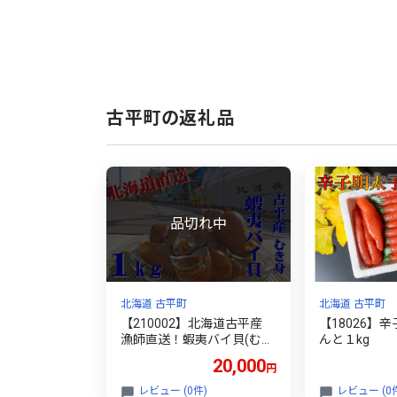
古平町の返礼品
北海道 古平町
北海道 古平町
【210002】北海道古平産
【18026】
漁師直送！蝦夷バイ貝(むき
んと１kg
身)１kg
20,000
円
レビュー (0件)
レビュー (0