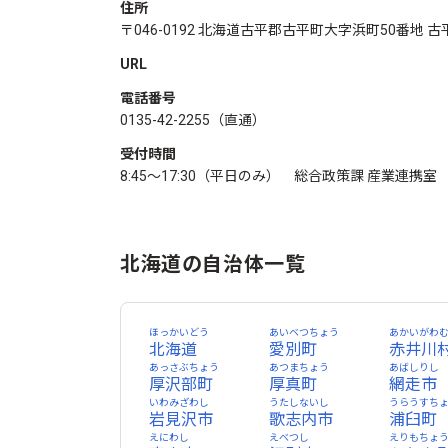
住所
〒046-0192 北海道古平郡古平町大字浜町50番地
URL
電話番号
0135-42-2255（直通）
受付時間
8:45～17:30（平日のみ） 総合政策課 
北海道の自治体一覧
ほっかいどう
あいベつちょう
あかいがわ
北海道
愛別町
赤井川
あっさぶちょう
あつまちょう
あばしりし
厚沢部町
厚真町
網走市
いわみざわし
うたしないし
うらうすち
岩見沢市
歌志内市
浦臼町
えにわし
えべつし
えりもちょ