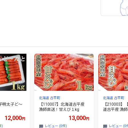
北海道 古平町
北海道 古平町
辛子明太子ど～
【110007】北海道古平産
【210003
漁師直送！甘えび１kg
道古平産 漁
２kg
12,000
13,000
円
円
件)
レビュー (0件)
レビュー (0