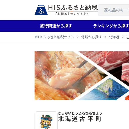
旅行関連から探す
ランキングから探
HISふるさと納税サイト
地域から探す
北海道
ほっかいどう
ふるびらちょう
古平町のふるさと納税返礼品一覧
北海道
古平町