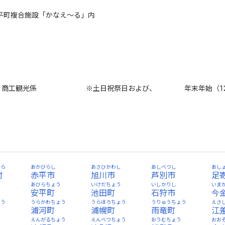
 古平町複合施設「かなえ～る」内
産業連携室 商工観光係 ※土日祝祭日および、 年末年始（12/3
むら
あかびらし
あさひかわし
あしべつし
あし
村
赤平市
旭川市
芦別市
足
あびらちょう
いけだちょう
いしかりし
いま
安平町
池田町
石狩市
今
ょう
うらかわちょう
うらほろちょう
うりゅうちょう
えさ
浦河町
浦幌町
雨竜町
江
う
えんがるちょう
えんべつちょう
おうむちょう
おお