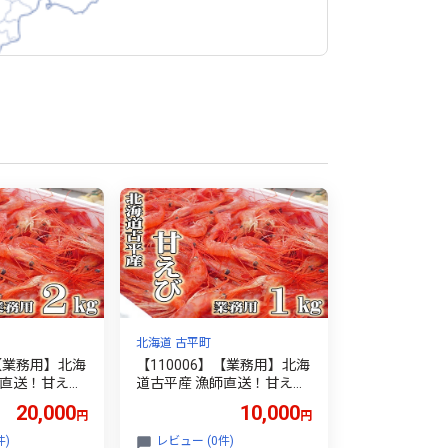
北海道 古平町
】【業務用】北海
【110006】【業務用】北海
師直送！甘えび
道古平産 漁師直送！甘えび
１kg
20,000
10,000
円
円
件)
レビュー (0件)