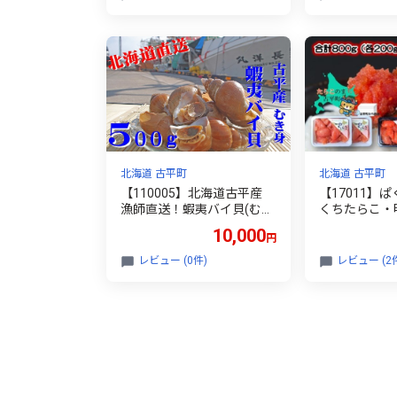
北海道 古平町
北海道 古平町
【110005】北海道古平産
【17011】
漁師直送！蝦夷バイ貝(むき
くちたらこ・
身) 500g
合計800g（各
10,000
円
古平町から直
レビュー (0件)
レビュー (2