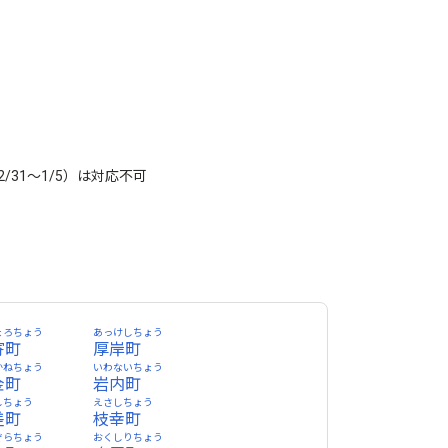
1～1/5）は対応不可
ょろちょう
あっけしちょう
寄町
厚岸町
かねちょう
いわないちょう
金町
岩内町
しちょう
えさしちょう
差町
枝幸町
ぞらちょう
おくしりちょう