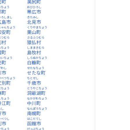
空町
奥尻町
べちょう
おびひろし
部町
帯広市
ひろしまし
きたみし
広島市
北見市
ちゃんちょう
くりやまちょう
知安町
栗山町
べつむら
さるふつむら
別村
猿払村
ろちょう
しままきむら
幌町
島牧村
おいちょう
しらぬかちょう
老町
白糠町
がわし
せたなちょう
川市
せたな町
ぷべつちょう
ちとせし
父別町
千歳市
まちょう
とうやこちょう
麻町
洞爺湖町
えちょう
なかがわちょう
井江町
中川町
ろし
なんぽろちょう
寄市
南幌町
りべつし
はこだてし
別市
函館市
かちょう
ぴっぷちょう