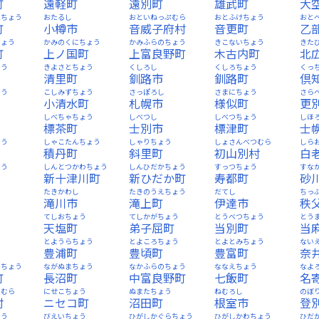
町
遠軽町
遠別町
雄武町
大
べちょう
おたるし
おといねっぷむら
おとふけちょう
おと
町
小樽市
音威子府村
音更町
乙
ちょう
かみのくにちょう
かみふらのちょう
きこないちょう
きた
町
上ノ国町
上富良野町
木古内町
北
ょう
きよさとちょう
くしろし
くしろちょう
くっ
清里町
釧路市
釧路町
倶
ょう
こしみずちょう
さっぽろし
さまにちょう
さら
小清水町
札幌市
様似町
更
う
しべちゃちょう
しべつし
しべつちょう
しほ
標茶町
士別市
標津町
士
ょう
しゃこたんちょう
しゃりちょう
しょさんべつむら
しら
積丹町
斜里町
初山別村
白
ょう
しんとつかわちょう
しんひだかちょう
すっつちょう
すな
新十津川町
新ひだか町
寿都町
砂
う
たきかわし
たきのうえちょう
だてし
ちっ
滝川市
滝上町
伊達市
秩
てしおちょう
てしかがちょう
とうべつちょう
とう
天塩町
弟子屈町
当別町
当
とようらちょう
とよころちょう
とよとみちょう
ない
豊浦町
豊頃町
豊富町
奈
つちょう
ながぬまちょう
なかふらのちょう
ななえちょう
なよ
町
長沼町
中富良野町
七飯町
名
ぺむら
にせこちょう
ぬまたちょう
ねむろし
のぼ
村
ニセコ町
沼田町
根室市
登
ょう
びえいちょう
ひがしかぐらちょう
ひがしかわちょう
ひだ