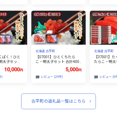
北海道 古平町
北海道 古平町
ぱくぱく！ひと
【07001】ひとくちたら
【37001】
明太子セット
こ・明太子セット 合計400g
たらこ・明太
200g×2）～
（各200g）～古平町から直
2.4kg（各20
10,000
5,000
円
円
送～
送～
町から直送～
件)
レビュー (29件)
レビュー (0
古平町の返礼品一覧はこちら