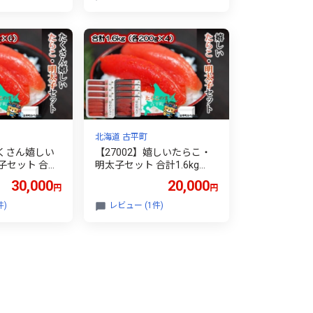
北海道 古平町
たくさん嬉しい
【27002】嬉しいたらこ・
子セット 合計
明太子セット 合計1.6kg
0g×6）～古平
（各200g×4）～古平町から
30,000
20,000
円
円
直送～
件)
レビュー (1件)