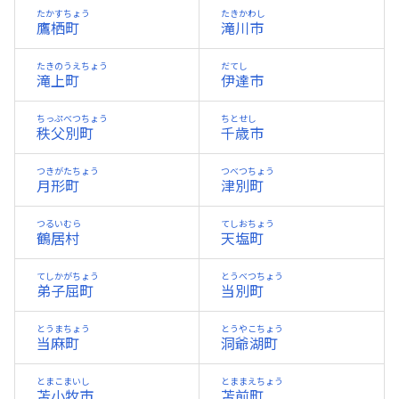
たかすちょう
たきかわし
鷹栖町
滝川市
たきのうえちょう
だてし
滝上町
伊達市
ちっぷべつちょう
ちとせし
秩父別町
千歳市
つきがたちょう
つべつちょう
月形町
津別町
つるいむら
てしおちょう
鶴居村
天塩町
てしかがちょう
とうべつちょう
弟子屈町
当別町
とうまちょう
とうやこちょう
当麻町
洞爺湖町
とまこまいし
とままえちょう
苫小牧市
苫前町