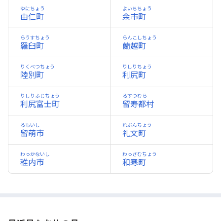
ゆにちょう
よいちちょう
由仁町
余市町
らうすちょう
らんこしちょう
羅臼町
蘭越町
りくべつちょう
りしりちょう
陸別町
利尻町
りしりふじちょう
るすつむら
利尻富士町
留寿都村
るもいし
れぶんちょう
留萌市
礼文町
わっかないし
わっさむちょう
稚内市
和寒町