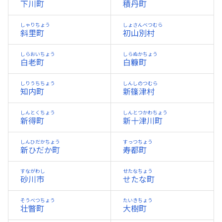
下川町
積丹町
しゃりちょう
しょさんべつむら
斜里町
初山別村
しらおいちょう
しらぬかちょう
白老町
白糠町
しりうちちょう
しんしのつむら
知内町
新篠津村
しんとくちょう
しんとつかわちょう
新得町
新十津川町
しんひだかちょう
すっつちょう
新ひだか町
寿都町
すながわし
せたなちょう
砂川市
せたな町
そうべつちょう
たいきちょう
壮瞥町
大樹町