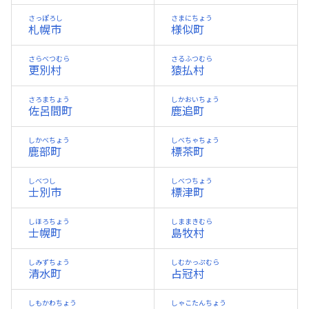
さっぽろし
さまにちょう
札幌市
様似町
さらべつむら
さるふつむら
更別村
猿払村
さろまちょう
しかおいちょう
佐呂間町
鹿追町
しかべちょう
しべちゃちょう
鹿部町
標茶町
しべつし
しべつちょう
士別市
標津町
しほろちょう
しままきむら
士幌町
島牧村
しみずちょう
しむかっぷむら
清水町
占冠村
しもかわちょう
しゃこたんちょう