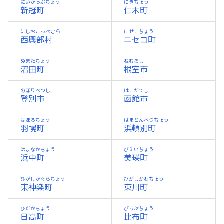
にいかっぷちょう
にきちょう
新冠町
仁木町
にしおこっぺむら
にせこちょう
西興部村
ニセコ町
ぬまたちょう
ねむろし
沼田町
根室市
のぼりべつし
はこだてし
登別市
函館市
はぼろちょう
はまとんべつちょう
羽幌町
浜頓別町
はまなかちょう
びえいちょう
浜中町
美瑛町
ひがしかぐらちょう
ひがしかわちょう
東神楽町
東川町
ひだかちょう
ぴっぷちょう
日高町
比布町