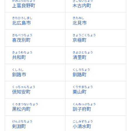
かみふらのちょう
きこないちょう
上富良野町
木古内町
きたひろしまし
きたみし
北広島市
北見市
きもべつちょう
きょうごくちょう
喜茂別町
京極町
きょうわちょう
きよさとちょう
共和町
清里町
くしろし
くしろちょう
釧路市
釧路町
くっちゃんちょう
くりやまちょう
倶知安町
栗山町
くろまつないちょう
くんねっぷちょう
黒松内町
訓子府町
けんぶちちょう
こしみずちょう
剣淵町
小清水町