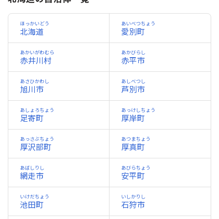
ほっかいどう
あいベつちょう
北海道
愛別町
あかいがわむら
あかびらし
赤井川村
赤平市
あさひかわし
あしべつし
旭川市
芦別市
あしょろちょう
あっけしちょう
足寄町
厚岸町
あっさぶちょう
あつまちょう
厚沢部町
厚真町
あばしりし
あびらちょう
網走市
安平町
いけだちょう
いしかりし
池田町
石狩市