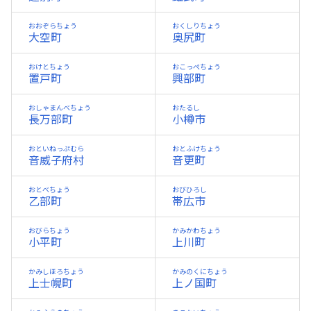
おおぞらちょう
おくしりちょう
大空町
奥尻町
おけとちょう
おこっぺちょう
置戸町
興部町
おしゃまんべちょう
おたるし
長万部町
小樽市
おといねっぷむら
おとふけちょう
音威子府村
音更町
おとべちょう
おびひろし
乙部町
帯広市
おびらちょう
かみかわちょう
小平町
上川町
かみしほろちょう
かみのくにちょう
上士幌町
上ノ国町