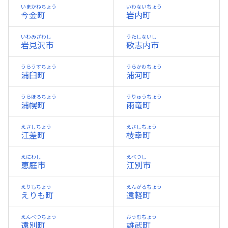
いまかねちょう
いわないちょう
今金町
岩内町
いわみざわし
うたしないし
岩見沢市
歌志内市
うらうすちょう
うらかわちょう
浦臼町
浦河町
うらほろちょう
うりゅうちょう
浦幌町
雨竜町
えさしちょう
えさしちょう
江差町
枝幸町
えにわし
えべつし
恵庭市
江別市
えりもちょう
えんがるちょう
えりも町
遠軽町
えんべつちょう
おうむちょう
遠別町
雄武町