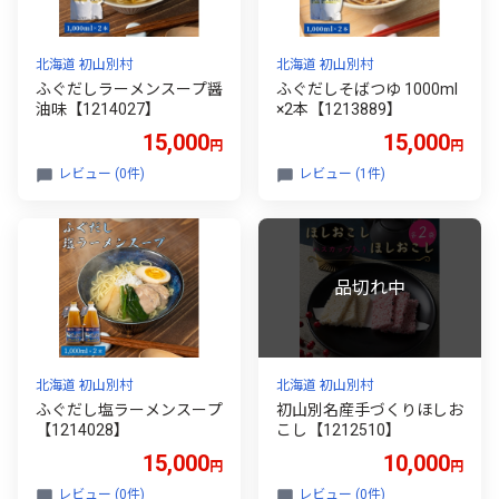
北海道 初山別村
北海道 初山別村
ふぐだしラーメンスープ醤
ふぐだしそばつゆ 1000ml
油味【1214027】
×2本【1213889】
15,000
15,000
円
円
レビュー (0件)
レビュー (1件)
北海道 初山別村
北海道 初山別村
ふぐだし塩ラーメンスープ
初山別名産手づくりほしお
【1214028】
こし【1212510】
15,000
10,000
円
円
レビュー (0件)
レビュー (0件)