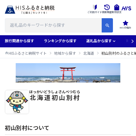
ご利用ガイド
検索履歴
寄附状況
HISの強み
旅行関連から探す
ランキングから探す
返礼品から探す
地域
HISふるさと納税サイト
地域から探す
北海道
初山別村のふるさと
ほっかいどう
しょさんべつむら
初山別村のふるさと納税返礼品一覧
北海道
初山別村
初山別村について