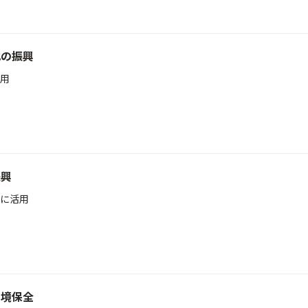
化の振興
用
振興
に活用
環境保全