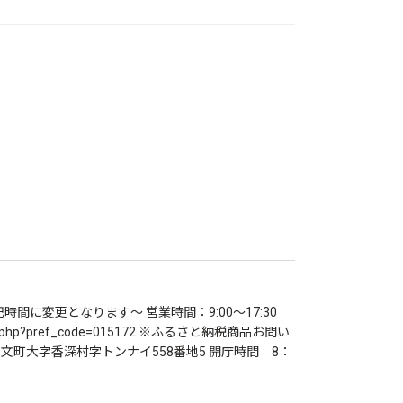
下記時間に変更となります～ 営業時間：9:00～17:30
pref.php?pref_code=015172 ※ふるさと納税商品お問い
文町大字香深村字トンナイ558番地5 開庁時間 8：