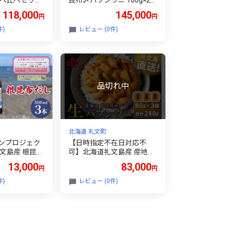
食べ比べセット
昆布〆バフンウニ 100g×2パ
ン 各100g)
ック (計200g)［Dining cafe
118,000
145,000
円
円
fe 海］【 うに
海］【 うに ウニ 雲丹 昆布
布〆 バフンウ
〆 バフンウニ 珍味 おつま
件)
レビュー (0件)
ニ 珍味 おつ
み 酒の肴 ご飯のお供 絶品
ご飯のお供 絶
贈答 ギフト 】
北海道 礼文町
ンプロジェク
【日時指定不在日対応不
文島産 根昆布
可】北海道礼文島産 産地直
能調味料 根昆
送 鮮度抜群 塩水生エゾバフ
13,000
83,000
円
円
l×3本(ピンバッ
ンウニ 240g（80g×3パッ
漁業協同組合］
ク）
件)
レビュー (0件)
 出汁 根昆布だ
然保護 寄付 和