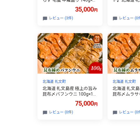
らず 毛蟹 甲羅盛り 140g×2
ト】北海道 礼
個［株式会社やまじょう］
バン不使用 塩
35,000
円
【 かに カニ 蟹 毛蟹 毛ガニ
ラサキウニ 10
むき身 甲羅盛り ボイル 蟹
(ピンバッジ付
レビュー (3件)
レビュー (0
味噌 かにみそ 海鮮 北海道
産］【 うに 
産 おつまみ お祝い 贈答 ギ
に 塩水うに 
フト 】
自然保護 寄付
北海道 礼文町
北海道 礼文町
北海道 礼文島産 極上の旨み
北海道 礼文島
昆布〆バフンウニ 100g×1パ
昆布〆ムラサキウ
ック［Dining cafe 海］【 う
パック (計200g
75,000
円
に ウニ 雲丹 昆布〆 バフン
fe 海］【 う
ウニ 珍味 おつまみ 酒の肴
布〆 ムラサキ
レビュー (0件)
レビュー (0
ご飯のお供 絶品 海鮮 】
つまみ 酒の肴
絶品 贈答 ギフ