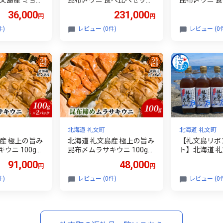
文島産 ミョウ
昆布〆ウニ 食べ比べセット
昆布〆ウニ 
水ウニ キタム
(ムラサキ・バフン 各100g×
(ムラサキ・バフ
36,000
231,000
円
円
0g×2パック
2パック)［Dining cafe 海］
［Dining ca
)［野崎水
【 うに ウニ 雲丹 昆布〆 バ
ウニ 雲丹 昆
件)
レビュー (0件)
レビュー (0
ウニ 雲丹 生う
フンウニ ムラサキウニ 珍味
ニ ムラサキウ
ムラサキウニ
おつまみ 酒の肴 ご飯のお供
まみ 酒の肴 
 海鮮 】
贈答 ギフト 】
品 贈答 】
北海道 礼文町
北海道 礼文町
産 極上の旨み
北海道 礼文島産 極上の旨み
【礼文島リボ
ニ 100g×2
昆布〆ムラサキウニ 100g×1
ト】北海道 礼
)［Dining ca
パック［Dining cafe 海］【
使用 絶品 万
91,000
48,000
円
円
に ウニ 雲丹 昆
うに ウニ 雲丹 昆布〆 ムラ
布だし 500m
ウニ 珍味 お
サキウニ 珍味 おつまみ 酒
ジ付)［船泊
件)
レビュー (0件)
レビュー (0
 ご飯のお供
の肴 ご飯のお供 絶品 海鮮
【 昆布 だし
ト 】
】
し 調味料 自
食 旨味 】