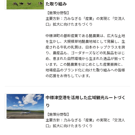
た取り組み
【施策分野型】
主要方針：力みなぎる「産業」の実現と「交流人
口」拡大に向けたまちづくり
中標津町の基幹産業である酪農業は、広大な土地
を生かし、大規模草地酪農地域として発展し、生
産される牛乳の乳質は、日本のトップクラスを誇
り、農産品も、ゴーダチーズなどの乳製品をはじ
め、恵まれた自然環境から生まれた逸品が揃って
います。この酪農業をはじめとした産業振興と、
地場産品のブランド化に向けた取り組みへの皆様
の応援をお待ちしています。
中標津空港を活用した広域観光ルートづく
り
【施策分野型】
主要方針：力みなぎる「産業」の実現と「交流人
口」拡大に向けたまちづくり