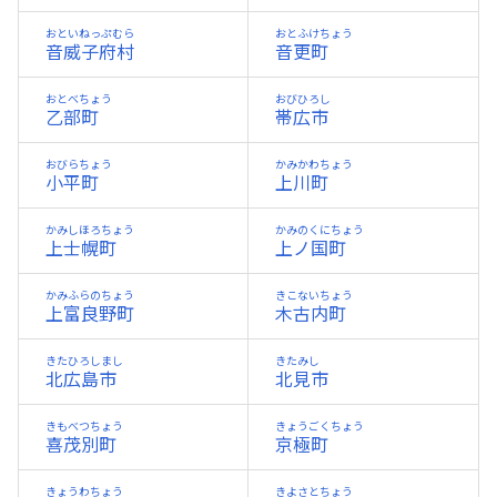
おといねっぷむら
おとふけちょう
音威子府村
音更町
おとべちょう
おびひろし
乙部町
帯広市
おびらちょう
かみかわちょう
小平町
上川町
かみしほろちょう
かみのくにちょう
上士幌町
上ノ国町
かみふらのちょう
きこないちょう
上富良野町
木古内町
きたひろしまし
きたみし
北広島市
北見市
きもべつちょう
きょうごくちょう
喜茂別町
京極町
きょうわちょう
きよさとちょう