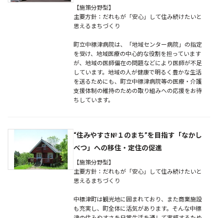
【施策分野型】
主要方針：だれもが「安心」して住み続けたいと
思えるまちづくり
町立中標津病院は、「地域センター病院」の指定
を受け、地域医療の中心的な役割を担っています
が、地域の医師偏在の問題などにより医師が不足
しています。地域の人が健康で明るく豊かな生活
を送るためにも、町立中標津病院等の医療・介護
支援体制の維持のための取り組みへの応援をお待
ちしています。
“住みやすさ№１のまち”を目指す「なかし
べつ」への移住・定住の促進
【施策分野型】
主要方針：だれもが「安心」して住み続けたいと
思えるまちづくり
中標津町は観光地に囲まれており、また商業施設
も充実し、町全体に活気があります。そんな中標
津の住みやすさを日常生活を通して実感するため