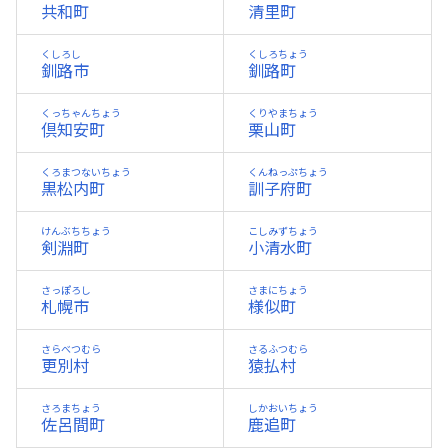
共和町
清里町
くしろし
くしろちょう
釧路市
釧路町
くっちゃんちょう
くりやまちょう
倶知安町
栗山町
くろまつないちょう
くんねっぷちょう
黒松内町
訓子府町
けんぶちちょう
こしみずちょう
剣淵町
小清水町
さっぽろし
さまにちょう
札幌市
様似町
さらべつむら
さるふつむら
更別村
猿払村
さろまちょう
しかおいちょう
佐呂間町
鹿追町