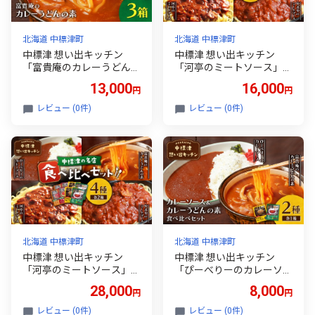
北海道 中標津町
北海道 中標津町
中標津 想い出キッチン
中標津 想い出キッチン
「富貴庵のカレーうどんの
「河亭のミートソース」
素」３箱 | オンライン申請
「やまやのミートソース」
13,000
16,000
円
円
ふるさと納税 北海道 中標
「ぴーべりーのカレーソー
津 カレー うどん ソース レ
ス」「富貴庵のカレーうど
レビュー (0件)
レビュー (0件)
トルト パック 時短 料理 富
んの素」４種詰め合わせ |
貴庵 そば店 お取り寄せ ワ
オンライン申請 ふるさと
ンストップ マイページ な
納税 北海道 中標津 カレー
かしべつ観光協会 中標津
うどん ミート ソース レト
町【32046】
ルト パック 時短 料理 お
取り寄せ 河亭 やまや ぴ
ーべりー 富貴庵 そば店 お
取り寄せ ワンストップ マ
イページ なかしべつ観光
協会 中標津町【32047】
北海道 中標津町
北海道 中標津町
中標津 想い出キッチン
中標津 想い出キッチン
「河亭のミートソース」
「ぴーべりーのカレーソー
「やまやのミートソース」
ス」 「富貴庵のカレーう
28,000
8,000
円
円
「ぴーべりーのカレーソー
どんの素」２種×1箱詰め
ス」「富貴庵のカレーうど
合わせ | オンライン申請 ふ
レビュー (0件)
レビュー (0件)