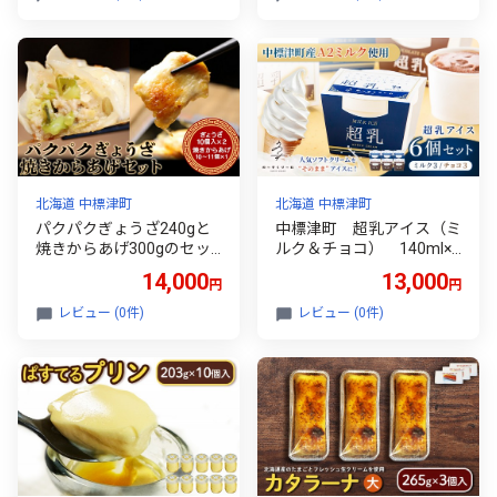
んの素」4種×２箱詰め合
るさと納税 北海道 中標津
わせ | オンライン申請 ふる
カレー うどん ソース レト
さと納税 北海道 中標津 カ
ルト パック 時短 料理 店
レー うどん ミート ソース
の味 喫茶店 お取り寄せ ぴ
レトルト パック 時短 料
ーべりー 富貴庵 そば店 ワ
理 お取り寄せ 河亭 や
ンストップ マイページ な
まや ぴーべりー 富貴庵 そ
かしべつ観光協会 中標津
ば店 お取り寄せ ワンスト
町【32049】
ップ マイページ なかしべ
つ観光協会 中標津町【320
北海道 中標津町
北海道 中標津町
48】
パクパクぎょうざ240gと
中標津町 超乳アイス（ミ
焼きからあげ300gのセッ
ルク＆チョコ） 140ml×6
ト 計540g【3600102】
個セット 計840ml｜ ふ
14,000
13,000
円
円
るさと納税 北海道 中標津
詰め合わせ アイス ミルク
レビュー (0件)
レビュー (0件)
チョコ A2ミルク 乳製品 贈
り物 セット スイーツ おや
つ 食後 デザート お取り寄
せ NORTH CREAM の～す
くり～む 中標津町【7800
102】