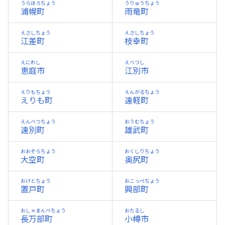
うらほろちょう
うりゅうちょう
浦幌町
雨竜町
えさしちょう
えさしちょう
江差町
枝幸町
えにわし
えべつし
恵庭市
江別市
えりもちょう
えんがるちょう
えりも町
遠軽町
えんべつちょう
おうむちょう
遠別町
雄武町
おおぞらちょう
おくしりちょう
大空町
奥尻町
おけとちょう
おこっぺちょう
置戸町
興部町
おしゃまんべちょう
おたるし
長万部町
小樽市