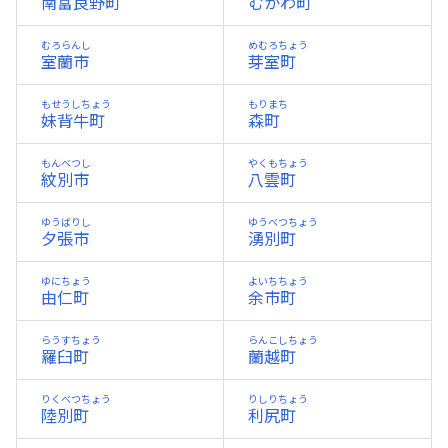
南富良野町
むかわ町
むろらんし
めむろちょう
室蘭市
芽室町
もせうしちょう
もりまち
妹背牛町
森町
もんべつし
やくもちょう
紋別市
八雲町
ゆうばりし
ゆうべつちょう
夕張市
湧別町
ゆにちょう
よいちちょう
由仁町
余市町
らうすちょう
らんこしちょう
羅臼町
蘭越町
りくべつちょう
りしりちょう
陸別町
利尻町