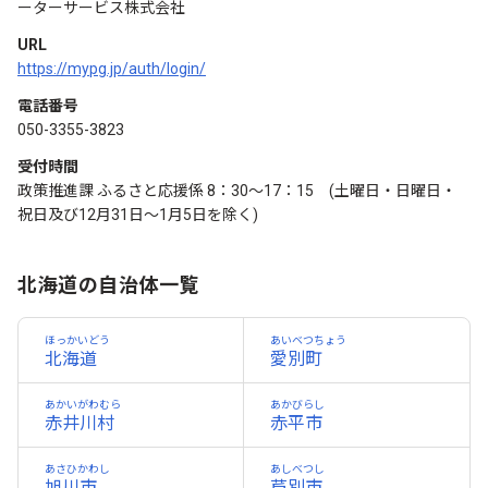
ーターサービス株式会社
URL
https://mypg.jp/auth/login/
電話番号
050-3355-3823
受付時間
政策推進課 ふるさと応援係 8：30～17：15 (土曜日・日曜日・
祝日及び12月31日～1月5日を除く)
北海道の自治体一覧
ほっかいどう
あいベつちょう
北海道
愛別町
あかいがわむら
あかびらし
赤井川村
赤平市
あさひかわし
あしべつし
旭川市
芦別市