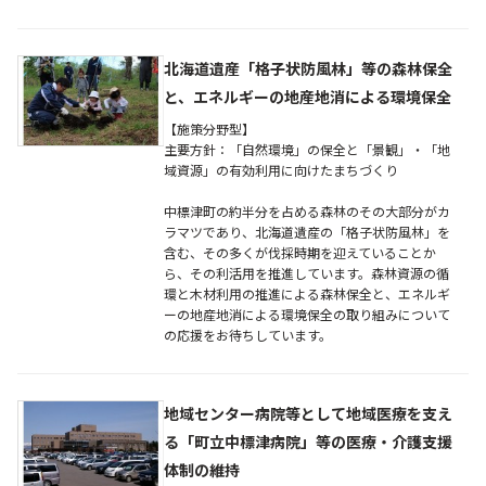
北海道遺産「格子状防風林」等の森林保全
と、エネルギーの地産地消による環境保全
【施策分野型】
主要方針：「自然環境」の保全と「景観」・「地
域資源」の有効利用に向けたまちづくり
中標津町の約半分を占める森林のその大部分がカ
ラマツであり、北海道遺産の「格子状防風林」を
含む、その多くが伐採時期を迎えていることか
ら、その利活用を推進しています。森林資源の循
環と木材利用の推進による森林保全と、エネルギ
ーの地産地消による環境保全の取り組みについて
の応援をお待ちしています。
地域センター病院等として地域医療を支え
る「町立中標津病院」等の医療・介護支援
体制の維持