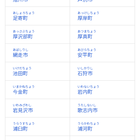
あしょろちょう
あっけしちょう
足寄町
厚岸町
あっさぶちょう
あつまちょう
厚沢部町
厚真町
あばしりし
あびらちょう
網走市
安平町
いけだちょう
いしかりし
池田町
石狩市
いまかねちょう
いわないちょう
今金町
岩内町
いわみざわし
うたしないし
岩見沢市
歌志内市
うらうすちょう
うらかわちょう
浦臼町
浦河町