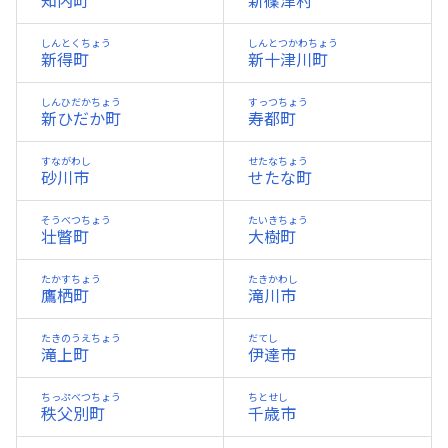
知内町
新篠津村
しんとくちょう
しんとつかわちょう
新得町
新十津川町
しんひだかちょう
すっつちょう
新ひだか町
寿都町
すながわし
せたなちょう
砂川市
せたな町
そうべつちょう
たいきちょう
壮瞥町
大樹町
たかすちょう
たきかわし
鷹栖町
滝川市
たきのうえちょう
だてし
滝上町
伊達市
ちっぷべつちょう
ちとせし
秩父別町
千歳市