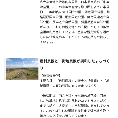
広大な大地と牧歌的な風景、日本最東端の「中標
津空港」。この中標津空港を取り囲むように半径
約100km以内に知床国立公園、阿寒国立公園、釧
路湿原国立公園、網走国定公園、野付風連道立自
然公園、厚岸道立自然公園、斜里岳道立自然公園
があり、これらの観光地への玄関口として中標津
空港は利用されています。豊富な観光資源を活か
した広域観光のルートづくりへの応援をお待ちし
ています。
農村景観と市街地景観が調和したまちづく
り
【施策分野型】
主要方針：「自然環境」の保全と「景観」・「地
域資源」の有効利用に向けたまちづくり
中標津町は、四方を穏やかな緑の地平線に囲ま
れ、牧草地と格子状防風林のコントラストがどこ
までも続く、大変美しい自然景観に恵まれていま
す。このすばらしい景観を後世まで引き継ぐ取り
組みへの応援をお待ちしています。