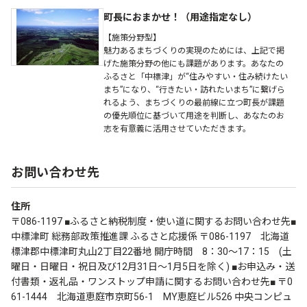
町長におまかせ！（用途指定なし）
【施策分野型】
魅力あるまちづくりの実現のためには、上記で掲
げた施策分野の他にも課題があります。あなたの
ふるさと「中標津」が“住みやすい・住み続けたい
まち”になり、“行きたい・訪れたいまち”に繋げら
れるよう、まちづくりの最前線に立つ町長が課題
の優先順位に基づいて用途を判断し、あなたのお
志を有意義に活用させていただきます。
お問い合わせ先
住所
〒086-1197 ■ふるさと納税制度・使い道に関するお問い合わせ先■
中標津町 総務部政策推進課 ふるさと応援係 〒086-1197 北海道
標津郡中標津町丸山2丁目22番地 開庁時間 8：30～17：15 (土
曜日・日曜日・祝日及び12月31日～1月5日を除く) ■お申込み・送
付書類・返礼品・ワンストップ申請に関するお問い合わせ先■ 〒0
61-1444 北海道恵庭市京町56-1 MY恵庭ビル526 中央コンピュ