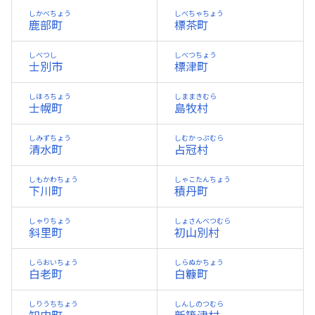
しかべちょう
しべちゃちょう
鹿部町
標茶町
しべつし
しべつちょう
士別市
標津町
しほろちょう
しままきむら
士幌町
島牧村
しみずちょう
しむかっぷむら
清水町
占冠村
しもかわちょう
しゃこたんちょう
下川町
積丹町
しゃりちょう
しょさんべつむら
斜里町
初山別村
しらおいちょう
しらぬかちょう
白老町
白糠町
しりうちちょう
しんしのつむら