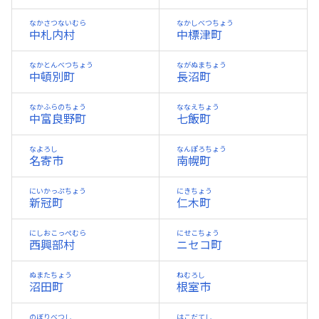
なかさつないむら
なかしべつちょう
中札内村
中標津町
なかとんべつちょう
ながぬまちょう
中頓別町
長沼町
なかふらのちょう
ななえちょう
中富良野町
七飯町
なよろし
なんぽろちょう
名寄市
南幌町
にいかっぷちょう
にきちょう
新冠町
仁木町
にしおこっぺむら
にせこちょう
西興部村
ニセコ町
ぬまたちょう
ねむろし
沼田町
根室市
のぼりべつし
はこだてし