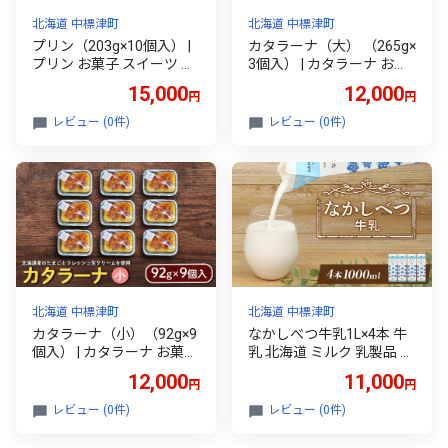
北海道 中標津町
北海道 中標津町
プリン（203g×10個入） |
カタラーナ（大） （265g×
プリン お菓子 スイーツ お
3個入） | カタラーナ お菓
やつ 食後 デザート なめら
子 スイーツ おやつ 食後 デ
15,000
12,000
円
円
か 手造り お取り寄せ ふる
ザート お取り寄せ ふるさ
さと納税 北海道 中標津町
と納税 企業組合くれすと
レビュー (0件)
レビュー (0件)
中標津【7200402】
ぱすてる 北海道 中標津町
中標津【7200202】
北海道 中標津町
北海道 中標津町
カタラーナ（小）（92g×9
なかしべつ牛乳1L×4本 牛
個入） | カタラーナ お菓子
乳 北海道 ミルク 乳製品 乳
スイーツ おやつ 食後 デザ
飲料 健康 朝食 高栄養 国産
12,000
11,000
円
円
ート お取り寄せ ふるさと
お取り寄せ ふるさと納税
納税 企業組合くれすとぱ
中標津町 中標津【140550
レビュー (0件)
レビュー (0件)
すてる 北海道 中標津町 中
2】
標津【7200102】