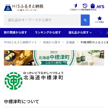
ご利用ガイド
検索履歴
寄附状況
HISの強み
旅行関連から探す
ランキングから探す
返礼品から探す
地域
HISふるさと納税サイト
地域から探す
北海道
中標津町のふるさと
ほっかいどう
なかしべつちょう
中標津町のふるさと納税返礼品一覧
北海道
中標津町
中標津町について