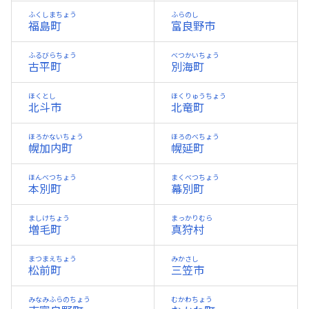
ふくしまちょう
ふらのし
福島町
富良野市
ふるびらちょう
べつかいちょう
古平町
別海町
ほくとし
ほくりゅうちょう
北斗市
北竜町
ほろかないちょう
ほろのべちょう
幌加内町
幌延町
ほんべつちょう
まくべつちょう
本別町
幕別町
ましけちょう
まっかりむら
増毛町
真狩村
まつまえちょう
みかさし
松前町
三笠市
みなみふらのちょう
むかわちょう