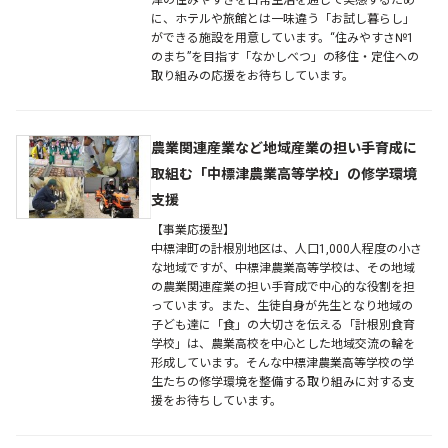
に、ホテルや旅館とは一味違う「お試し暮らし」
ができる施設を用意しています。“住みやすさ№1
のまち”を目指す「なかしべつ」の移住・定住への
取り組みの応援をお待ちしています。
農業関連産業など地域産業の担い手育成に
取組む「中標津農業高等学校」の修学環境
支援
【事業応援型】
中標津町の計根別地区は、人口1,000人程度の小さ
な地域ですが、中標津農業高等学校は、その地域
の農業関連産業の担い手育成で中心的な役割を担
っています。また、生徒自身が先生となり地域の
子ども達に「食」の大切さを伝える「計根別食育
学校」は、農業高校を中心とした地域交流の輪を
形成しています。そんな中標津農業高等学校の学
生たちの修学環境を整備する取り組みに対する支
援をお待ちしています。