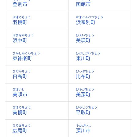
登別市
函館市
はぼろちょう
はまとんべつちょう
羽幌町
浜頓別町
はまなかちょう
びえいちょう
浜中町
美瑛町
ひがしかぐらちょう
ひがしかわちょう
東神楽町
東川町
ひだかちょう
ぴっぷちょう
日高町
比布町
びばいし
びふかちょう
美唄市
美深町
びほろちょう
びらとりちょう
美幌町
平取町
ひろおちょう
ふかがわし
広尾町
深川市