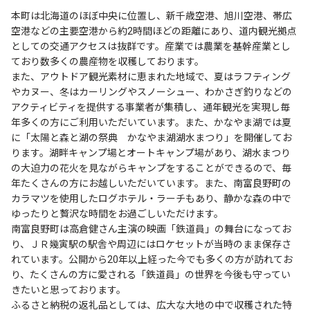
本町は北海道のほぼ中央に位置し、新千歳空港、旭川空港、帯広
空港などの主要空港から約2時間ほどの距離にあり、道内観光拠点
としての交通アクセスは抜群です。産業では農業を基幹産業とし
ており数多くの農産物を収穫しております。
また、アウトドア観光素材に恵まれた地域で、夏はラフティング
やカヌー、冬はカーリングやスノーシュー、わかさぎ釣りなどの
アクティビティを提供する事業者が集積し、通年観光を実現し毎
年多くの方にご利用いただいています。また、かなやま湖では夏
に「太陽と森と湖の祭典 かなやま湖湖水まつり」を開催してお
ります。湖畔キャンプ場とオートキャンプ場があり、湖水まつり
の大迫力の花火を見ながらキャンプをすることができるので、毎
年たくさんの方にお越しいただいています。また、南富良野町の
カラマツを使用したログホテル・ラーチもあり、静かな森の中で
ゆったりと贅沢な時間をお過ごしいただけます。
南富良野町は高倉健さん主演の映画「鉄道員」の舞台になってお
り、ＪＲ幾寅駅の駅舎や周辺にはロケセットが当時のまま保存さ
れています。公開から20年以上経った今でも多くの方が訪れてお
り、たくさんの方に愛される「鉄道員」の世界を今後も守ってい
きたいと思っております。
ふるさと納税の返礼品としては、広大な大地の中で収穫された特