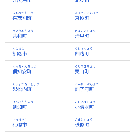
北広島市
北見市
きもべつちょう
きょうごくちょう
喜茂別町
京極町
きょうわちょう
きよさとちょう
共和町
清里町
くしろし
くしろちょう
釧路市
釧路町
くっちゃんちょう
くりやまちょう
倶知安町
栗山町
くろまつないちょう
くんねっぷちょう
黒松内町
訓子府町
けんぶちちょう
こしみずちょう
剣淵町
小清水町
さっぽろし
さまにちょう
札幌市
様似町