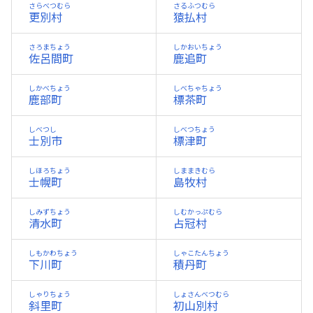
さらべつむら
さるふつむら
更別村
猿払村
さろまちょう
しかおいちょう
佐呂間町
鹿追町
しかべちょう
しべちゃちょう
鹿部町
標茶町
しべつし
しべつちょう
士別市
標津町
しほろちょう
しままきむら
士幌町
島牧村
しみずちょう
しむかっぷむら
清水町
占冠村
しもかわちょう
しゃこたんちょう
下川町
積丹町
しゃりちょう
しょさんべつむら
斜里町
初山別村