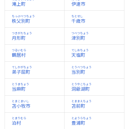
滝上町
伊達市
ちっぷべつちょう
ちとせし
秩父別町
千歳市
つきがたちょう
つべつちょう
月形町
津別町
つるいむら
てしおちょう
鶴居村
天塩町
てしかがちょう
とうべつちょう
弟子屈町
当別町
とうまちょう
とうやこちょう
当麻町
洞爺湖町
とまこまいし
とままえちょう
苫小牧市
苫前町
とまりむら
とようらちょう
泊村
豊浦町