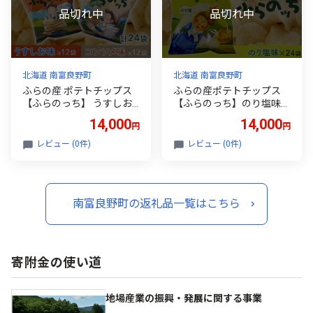
北海道 南富良野町
北海道 南富良野町
ふらの産 ポテトチップス
ふらの産ポテトチップス
【ふらのっち】 うすしお
【ふらのっち】のり塩味2
味 ＆ コンソメ味 セット ふ
4袋 ふらの農業協同組合
14,000
14,000
円
円
らの農業協同組合(南富良
(南富良野町) ジャガイモ
野町) ジャガイモ うすしお
のり塩 芋 菓子 スナック じ
レビュー (0件)
レビュー (0件)
コンソメ 芋 菓子 スナック
ゃがいも お菓子 ポテチ
じゃがいも ポテチ
南富良野町の返礼品一覧はこちら
寄附金の使い道
地場産業の振興・発展に関する事業