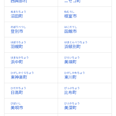
西興部村
ニセコ町
ぬまたちょう
ねむろし
沼田町
根室市
のぼりべつし
はこだてし
登別市
函館市
はぼろちょう
はまとんべつちょう
羽幌町
浜頓別町
はまなかちょう
びえいちょう
浜中町
美瑛町
ひがしかぐらちょう
ひがしかわちょう
東神楽町
東川町
ひだかちょう
ぴっぷちょう
日高町
比布町
びばいし
びふかちょう
美唄市
美深町