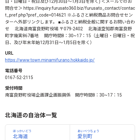
日・日曜日・祝日及び12月30日～1月3日を除く) ＜メールでのお
問合せ＞ https://inquiry.furusato360.biz/furusato_contact/contac
t_pref.php?pref_code=014621 ※ふるさと納税商品お問合せセン
ターへ外部リンクします。 ■ふるさと納税全般に関するお問い合わ
せ 北海道南富良野町役場 〒079-2402 北海道空知郡南富良野
町字幾寅867番地 開庁時間8：30~17：15（土曜日・日曜日・祝
日、及び年末年始12月31日～1月5日を除く）
URL
https://www.town.minamifurano.hokkaido.jp/
電話番号
0167-52-2115
受付時間
南富良野町役場企画課企画振興係 開庁時間8：30~17：15
北海道の自治体一覧
ほっかいどう
あいベつちょう
北海道
愛別町