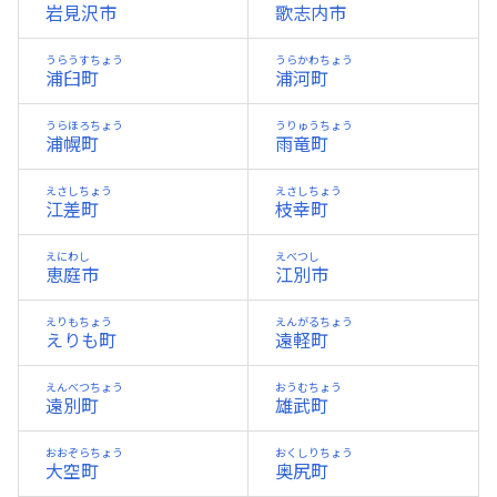
岩見沢市
歌志内市
うらうすちょう
うらかわちょう
浦臼町
浦河町
うらほろちょう
うりゅうちょう
浦幌町
雨竜町
えさしちょう
えさしちょう
江差町
枝幸町
えにわし
えべつし
恵庭市
江別市
えりもちょう
えんがるちょう
えりも町
遠軽町
えんべつちょう
おうむちょう
遠別町
雄武町
おおぞらちょう
おくしりちょう
大空町
奥尻町