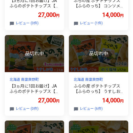
【3ヵ月に1回お届け】JA
ふらの産 ポテトチップス
ふらのポテトチップス【ふ
【ふらのっち】 コンソメ
らのっち】コンソメ味24
味 ＆ のり塩味 セット ふら
27,000
14,000
円
円
袋 ふらの農業協同組合(南
の農業協同組合(南富良野
富良野町) ジャガイモ コン
町) ジャガイモ コンソメ の
レビュー (0件)
レビュー (1件)
ソメ 芋 菓子 スナック じゃ
り塩 芋 菓子 スナック じゃ
がいも お菓子 ポテチ 定期
がいも ポテチ
便
北海道 南富良野町
北海道 南富良野町
【3ヵ月に1回お届け】JA
ふらの産 ポテトチップス
ふらのポテトチップス【ふ
【ふらのっち】 うすしお
らのっち】うすしお味24
味 ＆ のり塩味 セット ふら
27,000
14,000
円
円
袋 ふらの農業協同組合(南
の農業協同組合(南富良野
富良野町) ジャガイモ うす
町) ジャガイモ うすしお の
レビュー (0件)
レビュー (6件)
しお 芋 菓子 スナック じゃ
り塩 芋 菓子 スナック じゃ
がいもお菓子 ポテチ 定期
がいも ポテチ
便