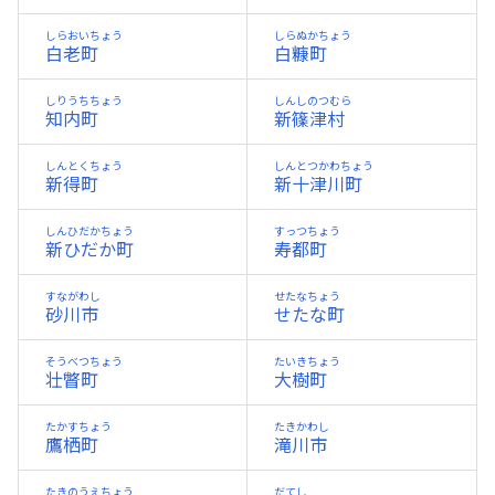
しらおいちょう
しらぬかちょう
白老町
白糠町
しりうちちょう
しんしのつむら
知内町
新篠津村
しんとくちょう
しんとつかわちょう
新得町
新十津川町
しんひだかちょう
すっつちょう
新ひだか町
寿都町
すながわし
せたなちょう
砂川市
せたな町
そうべつちょう
たいきちょう
壮瞥町
大樹町
たかすちょう
たきかわし
鷹栖町
滝川市
たきのうえちょう
だてし