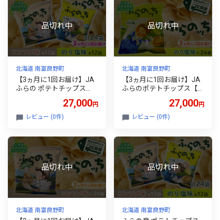
便
期便
北海道 南富良野町
北海道 南富良野町
【3ヵ月に1回お届け】JA
【3ヵ月に1回お届け】JA
ふらの ポテトチップス
ふらのポテトチップス【ふ
【ふらのっち】コンソメ＆
らのっち】のり塩味24袋
27,000
27,000
円
円
のり塩各12袋 計24袋 ふら
ふらの農業協同組合(南富
の農業協同組合(南富良野
良野町) ジャガイモ のり塩
レビュー (0件)
レビュー (0件)
町) 芋 菓子 スナック じゃ
芋 菓子 スナック じゃがい
がいも お菓子 ポテチ 定期
も お菓子 ポテチ 定期便
便
北海道 南富良野町
北海道 南富良野町