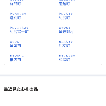
羅臼町
蘭越町
りくべつちょう
りしりちょう
陸別町
利尻町
りしりふじちょう
るすつむら
利尻富士町
留寿都村
るもいし
れぶんちょう
留萌市
礼文町
わっかないし
わっさむちょう
稚内市
和寒町
最近見たお礼の品