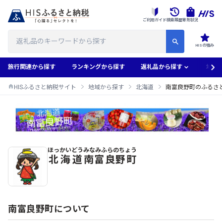
ご利用ガイド
検索履歴
寄附状況
HISの強み
旅行関連から探す
ランキングから探す
返礼品から探す
地域
HISふるさと納税サイト
地域から探す
北海道
南富良野町のふるさ
ほっかいどう
みなみふらのちょう
南富良野町のふるさと納税返礼品一覧
北海道
南富良野町
南富良野町について