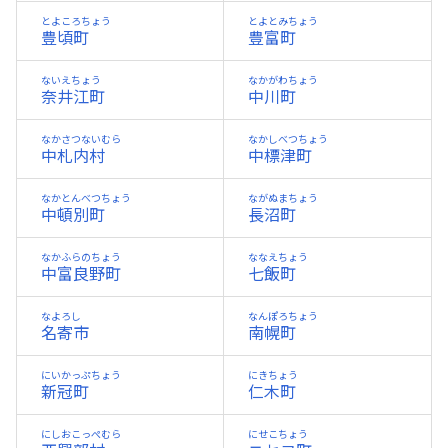
とよころちょう
とよとみちょう
豊頃町
豊富町
ないえちょう
なかがわちょう
奈井江町
中川町
なかさつないむら
なかしべつちょう
中札内村
中標津町
なかとんべつちょう
ながぬまちょう
中頓別町
長沼町
なかふらのちょう
ななえちょう
中富良野町
七飯町
なよろし
なんぽろちょう
名寄市
南幌町
にいかっぷちょう
にきちょう
新冠町
仁木町
にしおこっぺむら
にせこちょう