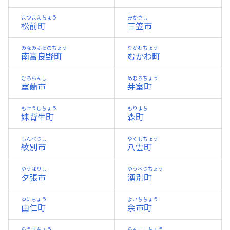
まつまえちょう
みかさし
松前町
三笠市
みなみふらのちょう
むかわちょう
南富良野町
むかわ町
むろらんし
めむろちょう
室蘭市
芽室町
もせうしちょう
もりまち
妹背牛町
森町
もんべつし
やくもちょう
紋別市
八雲町
ゆうばりし
ゆうべつちょう
夕張市
湧別町
ゆにちょう
よいちちょう
由仁町
余市町
らうすちょう
らんこしちょう