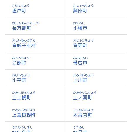
おけとちょう
おこっぺちょう
置戸町
興部町
おしゃまんべちょう
おたるし
長万部町
小樽市
おといねっぷむら
おとふけちょう
音威子府村
音更町
おとべちょう
おびひろし
乙部町
帯広市
おびらちょう
かみかわちょう
小平町
上川町
かみしほろちょう
かみのくにちょう
上士幌町
上ノ国町
かみふらのちょう
きこないちょう
上富良野町
木古内町
きたひろしまし
きたみし