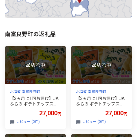
南富良野町の返礼品
北海道 南富良野町
北海道 南富良野町
【3ヵ月に1回お届け】JA
【3ヵ月に1回お届け】JA
ふらの ポテトチップス
ふらの ポテトチップス
【ふらのっち】うすしお＆
【ふらのっち】うすしお＆
27,000
27,000
円
円
のり塩各12袋 計24袋 ふら
コンソメ各12袋 計24袋 ふ
の農業協同組合(南富良野
らの農業協同組合(南富良
レビュー (0件)
レビュー (0件)
町) 芋 菓子 スナック じゃ
野町) 芋 菓子 スナック じ
がいも お菓子 ポテチ 定期
ゃがいも お菓子 ポテチ 定