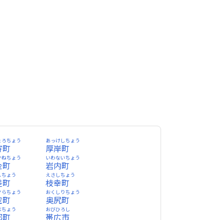
ょろちょう
あっけしちょう
寄町
厚岸町
かねちょう
いわないちょう
金町
岩内町
しちょう
えさしちょう
差町
枝幸町
ぞらちょう
おくしりちょう
空町
奥尻町
べちょう
おびひろし
部町
帯広市