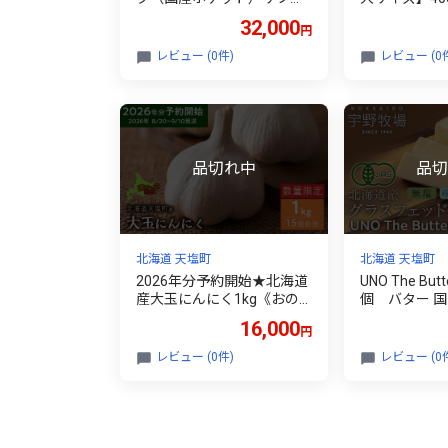
ーク２種 食べ比べ 300
北るもい漁業
32,000
円
ｇセット（バラ・内もも各3
支所＞
00ｇ）＜計良商事＞
レビュー (0件)
レビュー (0
北海道 天塩町
北海道 天塩町
2026年分予約開始★北海道
UNO The Butt
産大玉にんにく1kg《おの
個 バター 国
っぷ農園》
乳製品
16,000
円
レビュー (0件)
レビュー (0