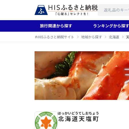
旅行関連から探す
ランキングから探
HISふるさと納税サイト
地域から探す
北海道
ほっかいどう
てしおちょう
天塩町のふるさと納税返礼品一覧
北海道
天塩町