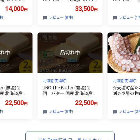
協同組合 天塩
ク入り＜北るもい漁業協同
ク入り＜北る
14,000
33,500
円
円
組合 天塩支所＞
組合 天塩支
件)
レビュー (0件)
レビュー (1
北海道 天塩町
北海道 天塩町
er (無塩) 2
UNO The Butter (有塩) 2
☆天塩町産たこ
産 北海道産
個 バター 国産 北海道産
刺身や酢の物
乳製品 加塩
22,500
22,500
円
円
件)
レビュー (0件)
レビュー (3