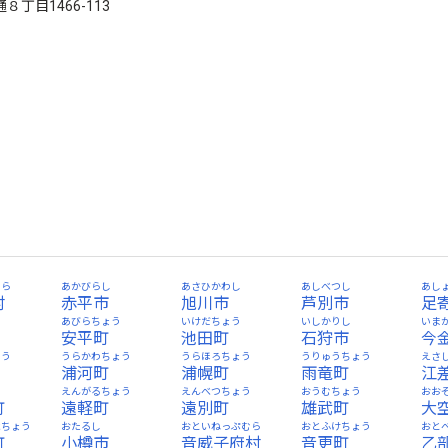
８丁目1466-113
むら
あかびらし
あさひかわし
あしべつし
あし
村
赤平市
旭川市
芦別市
足
あびらちょう
いけだちょう
いしかりし
いま
安平町
池田町
石狩市
今
ょう
うらかわちょう
うらほろちょう
うりゅうちょう
えさ
浦河町
浦幌町
雨竜町
江
う
えんがるちょう
えんべつちょう
おうむちょう
おお
町
遠軽町
遠別町
雄武町
大
べちょう
おたるし
おといねっぷむら
おとふけちょう
おと
町
小樽市
音威子府村
音更町
乙