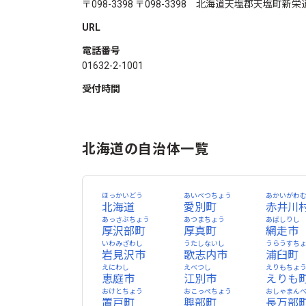
〒098-3398 〒098-3398 北海道天塩郡天塩町新栄通
URL
電話番号
01632-2-1001
受付時間
北海道の自治体一覧
ほっかいどう
あいベつちょう
あかいがわ
北海道
愛別町
赤井川
あっさぶちょう
あつまちょう
あばしりし
厚沢部町
厚真町
網走市
いわみざわし
うたしないし
うらうすち
岩見沢市
歌志内市
浦臼町
えにわし
えべつし
えりもちょ
恵庭市
江別市
えりも
おけとちょう
おこっぺちょう
おしゃまん
置戸町
興部町
長万部