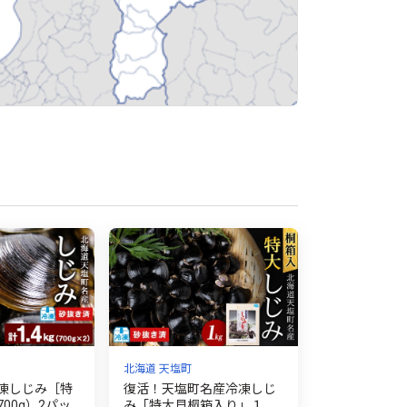
北海道 天塩町
凍しじみ［特
復活！天塩町名産冷凍しじ
00g）2パッ
み「特大貝桐箱入り」１ｋ