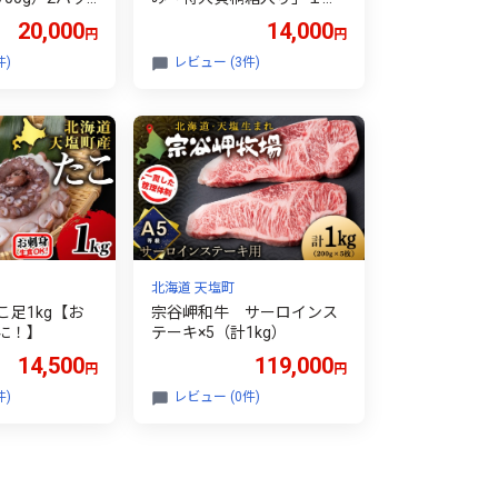
もい漁業協同
ｇ＜北るもい漁業協同組
20,000
14,000
円
円
所＞
合 天塩支所＞
件)
レビュー (3件)
北海道 天塩町
足1kg【お
宗谷岬和牛 サーロインス
に！】
テーキ×5（計1kg）
14,500
119,000
円
円
件)
レビュー (0件)