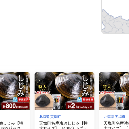
北海道 天塩町
北海道 天塩町
凍しじみ【特
天塩町名産冷凍しじみ［特
天塩町名産冷
0g×2パック＜
大サイズ］（400g）5パッ
大サイズ］（7