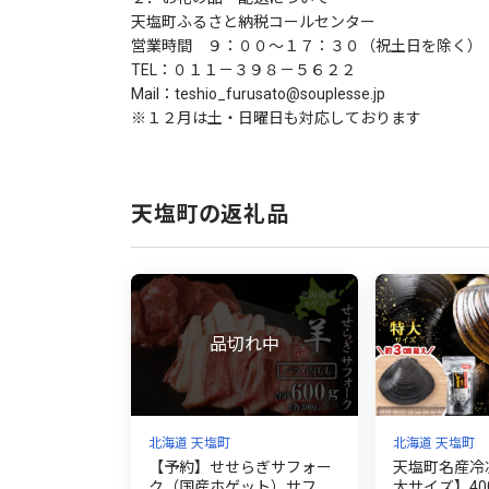
天塩町ふるさと納税コールセンター
営業時間 ９：００～１７：３０（祝土日を除く）
TEL：０１１－３９８－５６２２
Mail：teshio_furusato@souplesse.jp
※１２月は土・日曜日も対応しております
天塩町の返礼品
北海道 天塩町
北海道 天塩町
【予約】せせらぎサフォー
天塩町名産冷
ク（国産ホゲット）サフォ
大サイズ】40