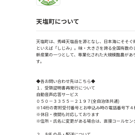
天塩町について
天塩町は、秀峰天塩岳を源となし、日本海にそそぐ
といえば「しじみ」。味・大きさを誇る全国有数の
幹産業の一つとして、専業化された大規模酪農があ
す。
◆各お問い合わせ先はこちら◆
１．受領証明書再発行について
自動音声応答サービス
０５０－３３５５－２１９７(全自治体共通)
※14桁の寄附受付番号とお申込み時の電話番号下４
※休日・夜間も対応しております
※住所・氏名に変更がある場合は、直接コールセン
２．お礼の品・配送について