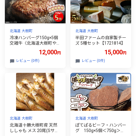
北海道 大樹町
北海道 大樹町
冷凍ハンバーグ150g×5個
半田ファームの自家製チー
交雑牛〈北海道大樹町やま
ズ 5種セット【1721814】
き牧場のバナナ牛〉【150
12,000
15,000
円
円
7255】
レビュー (0件)
レビュー (0件)
北海道 大樹町
北海道 大樹町
北海道十勝大樹町産 天然
ぽてぱるビーフ・ハンバー
ししゃも メス 20尾(Sサイ
グ 150g×5個＜750g＞
ズ・Rサイズ混)【174036
【1730877】