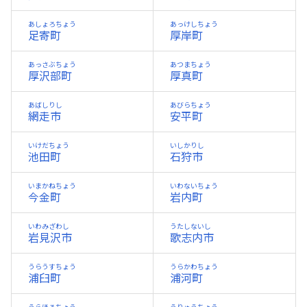
あしょろちょう
あっけしちょう
足寄町
厚岸町
あっさぶちょう
あつまちょう
厚沢部町
厚真町
あばしりし
あびらちょう
網走市
安平町
いけだちょう
いしかりし
池田町
石狩市
いまかねちょう
いわないちょう
今金町
岩内町
いわみざわし
うたしないし
岩見沢市
歌志内市
うらうすちょう
うらかわちょう
浦臼町
浦河町