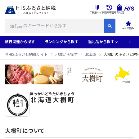
ご利用ガイド
検索履歴
寄附状況
HISの強み
旅行関連から探す
ランキングから探す
返礼品から探す
地域
HISふるさと納税サイト
地域から探す
北海道
大樹町のふるさと納
ほっかいどう
たいきちょう
大樹町のふるさと納税返礼品一覧
北海道
大樹町
大樹町について