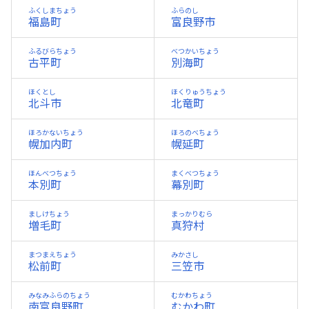
ふくしまちょう
ふらのし
福島町
富良野市
ふるびらちょう
べつかいちょう
古平町
別海町
ほくとし
ほくりゅうちょう
北斗市
北竜町
ほろかないちょう
ほろのべちょう
幌加内町
幌延町
ほんべつちょう
まくべつちょう
本別町
幕別町
ましけちょう
まっかりむら
増毛町
真狩村
まつまえちょう
みかさし
松前町
三笠市
みなみふらのちょう
むかわちょう
南富良野町
むかわ町