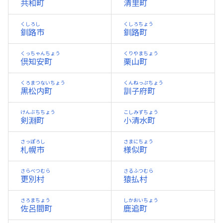
共和町
清里町
くしろし
くしろちょう
釧路市
釧路町
くっちゃんちょう
くりやまちょう
倶知安町
栗山町
くろまつないちょう
くんねっぷちょう
黒松内町
訓子府町
けんぶちちょう
こしみずちょう
剣淵町
小清水町
さっぽろし
さまにちょう
札幌市
様似町
さらべつむら
さるふつむら
更別村
猿払村
さろまちょう
しかおいちょう
佐呂間町
鹿追町