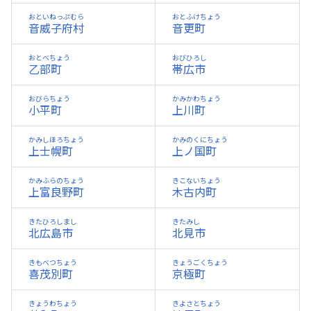
おといねっぷむら
おとふけちょう
音威子府村
音更町
おとべちょう
おびひろし
乙部町
帯広市
おびらちょう
かみかわちょう
小平町
上川町
かみしほろちょう
かみのくにちょう
上士幌町
上ノ国町
かみふらのちょう
きこないちょう
上富良野町
木古内町
きたひろしまし
きたみし
北広島市
北見市
きもべつちょう
きょうごくちょう
喜茂別町
京極町
きょうわちょう
きよさとちょう