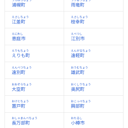
うらほろちょう
うりゅうちょう
浦幌町
雨竜町
えさしちょう
えさしちょう
江差町
枝幸町
えにわし
えべつし
恵庭市
江別市
えりもちょう
えんがるちょう
えりも町
遠軽町
えんべつちょう
おうむちょう
遠別町
雄武町
おおぞらちょう
おくしりちょう
大空町
奥尻町
おけとちょう
おこっぺちょう
置戸町
興部町
おしゃまんべちょう
おたるし
長万部町
小樽市