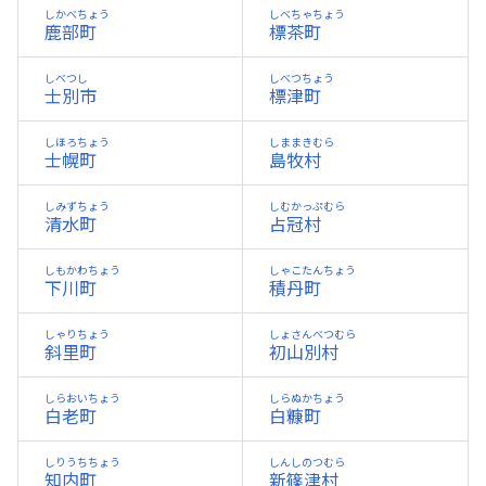
しかべちょう
しべちゃちょう
鹿部町
標茶町
しべつし
しべつちょう
士別市
標津町
しほろちょう
しままきむら
士幌町
島牧村
しみずちょう
しむかっぷむら
清水町
占冠村
しもかわちょう
しゃこたんちょう
下川町
積丹町
しゃりちょう
しょさんべつむら
斜里町
初山別村
しらおいちょう
しらぬかちょう
白老町
白糠町
しりうちちょう
しんしのつむら
知内町
新篠津村