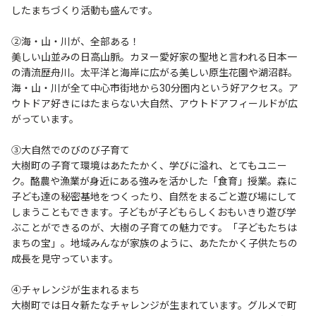
したまちづくり活動も盛んです。
②海・山・川が、全部ある！
美しい山並みの日高山脈。カヌー愛好家の聖地と言われる日本一
の清流歴舟川。太平洋と海岸に広がる美しい原生花園や湖沼群。
海・山・川が全て中心市街地から30分圏内という好アクセス。ア
ウトドア好きにはたまらない大自然、アウトドアフィールドが広
がっています。
③大自然でのびのび子育て
大樹町の子育て環境はあたたかく、学びに溢れ、とてもユニー
ク。酪農や漁業が身近にある強みを活かした「食育」授業。森に
子ども達の秘密基地をつくったり、自然をまるごと遊び場にして
しまうこともできます。子どもが子どもらしくおもいきり遊び学
ぶことができるのが、大樹の子育ての魅力です。「子どもたちは
まちの宝」。地域みんなが家族のように、あたたかく子供たちの
成長を見守っています。
④チャレンジが生まれるまち
大樹町では日々新たなチャレンジが生まれています。グルメで町