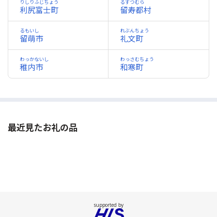
りしりふじちょう
るすつむら
利尻富士町
留寿都村
るもいし
れぶんちょう
留萌市
礼文町
わっかないし
わっさむちょう
稚内市
和寒町
最近見たお礼の品