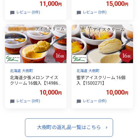
11,000
15,000
円
円
6】
レビュー (0件)
レビュー (0件)
北海道 大樹町
北海道 大樹町
北海道夕張メロン アイス
蜜芋アイスクリーム 16個
クリーム 16個入【149867
入【1500271】
6】
10,000
10,000
円
円
レビュー (0件)
レビュー (0件)
大樹町の返礼品一覧はこちら