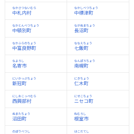
なかさつないむら
なかしべつちょう
中札内村
中標津町
なかとんべつちょう
ながぬまちょう
中頓別町
長沼町
なかふらのちょう
ななえちょう
中富良野町
七飯町
なよろし
なんぽろちょう
名寄市
南幌町
にいかっぷちょう
にきちょう
新冠町
仁木町
にしおこっぺむら
にせこちょう
西興部村
ニセコ町
ぬまたちょう
ねむろし
沼田町
根室市
のぼりべつし
はこだてし