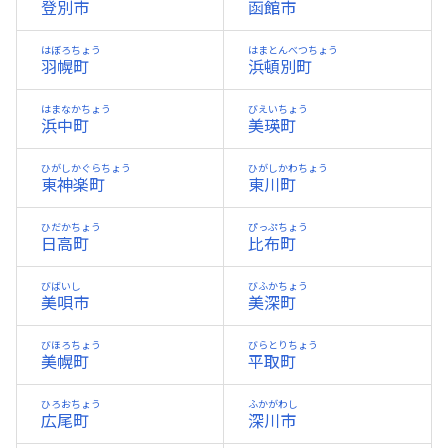
登別市
函館市
はぼろちょう
はまとんべつちょう
羽幌町
浜頓別町
はまなかちょう
びえいちょう
浜中町
美瑛町
ひがしかぐらちょう
ひがしかわちょう
東神楽町
東川町
ひだかちょう
ぴっぷちょう
日高町
比布町
びばいし
びふかちょう
美唄市
美深町
びほろちょう
びらとりちょう
美幌町
平取町
ひろおちょう
ふかがわし
広尾町
深川市