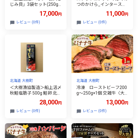
じみ貝」3袋セット(250g×
つのかけら_インターステ
3袋)【1535325】
ラテクノロジズ 宇宙開発
17,000
11,000
円
円
破片 グラファイト 実験 爆
発 本物 特産 お土産 人気
レビュー (0件)
レビュー (0件)
ギフト 記念品【139801
9】
北海道 大樹町
北海道 大樹町
＜大樹漁協製造＞船上活〆
冷凍 ローストビーフ200
秋鮭塩筋子 500g 鮭卵 北海
g～250g×1個 交雑牛〈大
道産【1726376】
樹町やまき牧場のバナナ
28,000
13,000
円
円
牛〉【1507256】
レビュー (0件)
レビュー (0件)