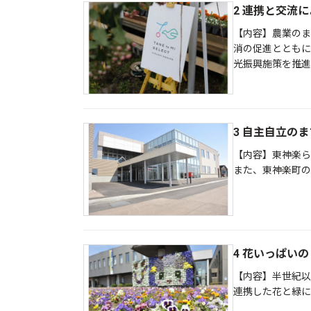
2 連携と交流
【内容】農業のま
消の促進とともに
光振興施策を推進
3 自主自立の
【内容】東神楽ら
また、東神楽町の
4 花いっぱい
【内容】半世紀以
連携した花と緑に