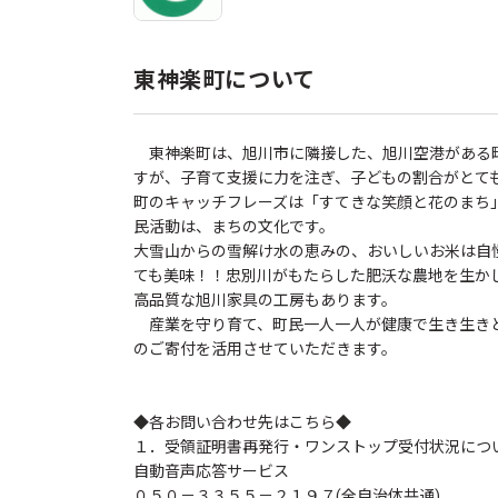
東神楽町について
東神楽町は、旭川市に隣接した、旭川空港がある
すが、子育て支援に力を注ぎ、子どもの割合がとて
町のキャッチフレーズは「すてきな笑顔と花のまち
民活動は、まちの文化です。
大雪山からの雪解け水の恵みの、おいしいお米は自
ても美味！！忠別川がもたらした肥沃な農地を生か
高品質な旭川家具の工房もあります。
産業を守り育て、町民一人一人が健康で生き生き
のご寄付を活用させていただきます。
◆各お問い合わせ先はこちら◆
１．受領証明書再発行・ワンストップ受付状況につ
自動音声応答サービス
０５０－３３５５－２１９７(全自治体共通)