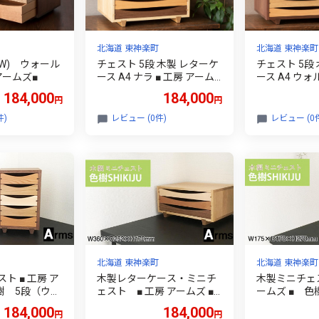
北海道 東神楽町
北海道 東神楽町
（W) ウォール
チェスト 5段 木製 レターケ
チェスト 5段
アームズ■
ース A4 ナラ ■ 工房 アーム
ース A4 ウォ
ズ ■
房 アームズ ■
184,000
184,000
円
円
件)
レビュー (0件)
レビュー (0
北海道 東神楽町
北海道 東神楽町
ト ■ 工房 ア
木製レターケース・ミニチ
木製ミニチェス
樹 5段（ウォ
ェスト ■ 工房 アームズ ■
ームズ ■ 色
色樹 A4（ナラ）
ラ）
184,000
184,000
円
円