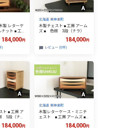
北海道 東神楽町
 木製 レターケ
木製チェスト ■ 工房 アーム
ルナット ■ 工
ズ ■ 色樹 3段（ナラ）
184,000
184,000
円
円
件)
レビュー (0件)
北海道 東神楽町
ト ■ 工房 ア
木製レターケース・ミニチ
樹 5段（ナ
ェスト ■ 工房 アームズ ■
色樹 A4（ウォルナッ
184,000
184,000
円
円
ト）