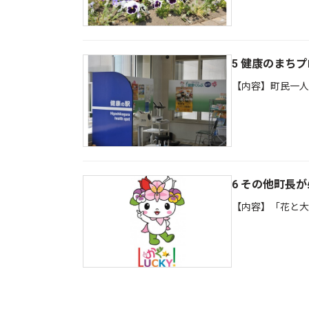
5 健康のまち
【内容】町民一人
6 その他町長
【内容】「花と大