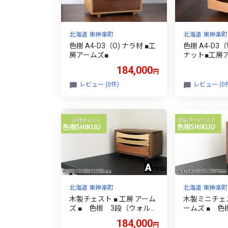
北海道 東神楽町
北海道 東神楽町
色樹 A4-D3（O) ナラ材 ■工
色樹 A4-D3
房アームズ■
ナット■工房
184,000
円
レビュー (0件)
レビュー (0
北海道 東神楽町
北海道 東神楽町
木製チェスト ■ 工房 アーム
木製ミニチェス
ズ ■ 色樹 3段（ウォルナ
ームズ ■ 色
ット）
ルナット）
184,000
円