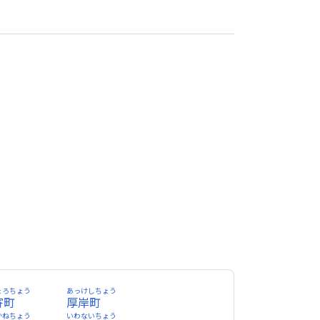
ょろちょう
あっけしちょう
寄町
厚岸町
かねちょう
いわないちょう