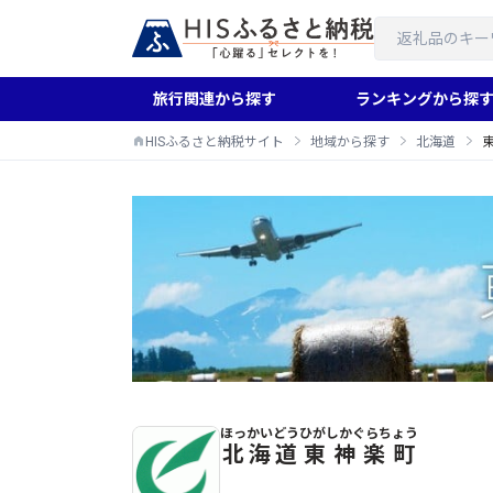
旅行関連から探す
ランキングから探
HISふるさと納税サイト
地域から探す
北海道
ほっかいどう
ひがしかぐらちょう
東神楽町のふるさと納税返礼品一覧
北海道
東神楽町