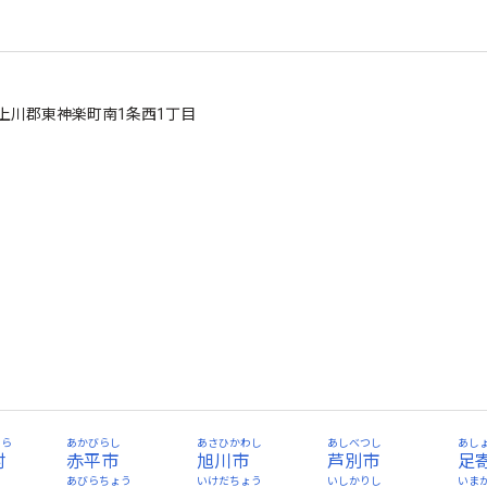
北海道上川郡東神楽町南1条西1丁目
むら
あかびらし
あさひかわし
あしべつし
あし
村
赤平市
旭川市
芦別市
足
あびらちょう
いけだちょう
いしかりし
いま