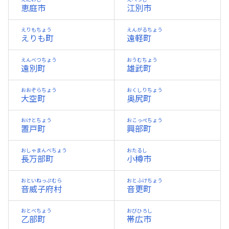
恵庭市
江別市
えりもちょう
えんがるちょう
えりも町
遠軽町
えんべつちょう
おうむちょう
遠別町
雄武町
おおぞらちょう
おくしりちょう
大空町
奥尻町
おけとちょう
おこっぺちょう
置戸町
興部町
おしゃまんべちょう
おたるし
長万部町
小樽市
おといねっぷむら
おとふけちょう
音威子府村
音更町
おとべちょう
おびひろし
乙部町
帯広市