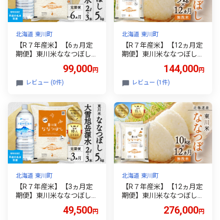
北海道 東川町
北海道 東川町
【R７年産米】【6ヵ月定
【R７年産米】【12ヵ月定
期便】東川米ななつぼし
期便】東川米ななつぼし
「白米」5kg+水セット（2
「無洗米」5kg（2026年9
99,000
144,000
円
円
026年9月中旬より発送予
月中旬より発送予定）
定）
レビュー (0件)
レビュー (1件)
北海道 東川町
北海道 東川町
【R７年産米】【3ヵ月定
【R７年産米】【12ヵ月定
期便】東川米ななつぼし
期便】東川米ななつぼし
「白米」5kg+水セット（2
「無洗米」10kg（2026年
49,500
276,000
円
円
026年9月中旬より発送予
9月中旬より発送予定）