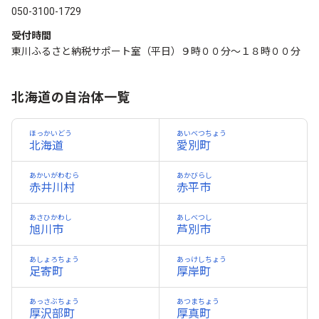
050-3100-1729
受付時間
東川ふるさと納税サポート室（平日）９時００分～１８時００分
北海道の自治体一覧
ほっかいどう
あいベつちょう
北海道
愛別町
あかいがわむら
あかびらし
赤井川村
赤平市
あさひかわし
あしべつし
旭川市
芦別市
あしょろちょう
あっけしちょう
足寄町
厚岸町
あっさぶちょう
あつまちょう
厚沢部町
厚真町