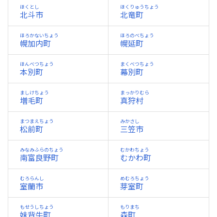
ほくとし
ほくりゅうちょう
北斗市
北竜町
ほろかないちょう
ほろのべちょう
幌加内町
幌延町
ほんべつちょう
まくべつちょう
本別町
幕別町
ましけちょう
まっかりむら
増毛町
真狩村
まつまえちょう
みかさし
松前町
三笠市
みなみふらのちょう
むかわちょう
南富良野町
むかわ町
むろらんし
めむろちょう
室蘭市
芽室町
もせうしちょう
もりまち
妹背牛町
森町