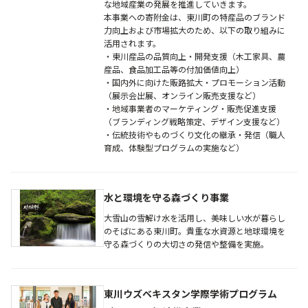
な地域産業の発展を推進していきます。
本事業への寄附金は、東川町の特産品のブランド
力向上および市場拡大のため、以下の取り組みに
活用されます。
・東川産品の品質向上・開発支援（木工家具、農
産品、食品加工品等の付加価値向上）
・国内外に向けた販路拡大・プロモーション活動
（展示会出展、オンライン販売支援など）
・地域事業者のマーケティング・販売促進支援
（ブランディング戦略策定、デザイン支援など）
・伝統技術やものづくり文化の継承・発信（職人
育成、体験型プログラムの実施など）
水と環境を守る森づくり事業
大雪山の雪解け水を活用し、美味しい水が暮らし
のそばにある東川町。貴重な水資源と地球環境を
守る森づくりの大切さの発信や整備を実施。
東川ウズベキスタン学際学術プログラム