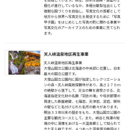
を目指しています。現在、日本は過疎・過密の２
極化が進行しているなか、多極分散型社会として
強靭な国づくりを目指し、写真文化の首都として
地方から世界へ写真文化を発信するために「写真
甲子園」をはじめとした写真の町に関わる事業や
写真文化のアーカイブスのための事業に充てられ
ます。
天人峡温泉地区再生事業
天人峡温泉地区再生事業
大雪山国立公園は北海道の中央部に位置し、日本
最大の国立公園です。
大雪山国立公園内に国が指定したレクリエーショ
ンの森・天人峡風致探勝林があり、高さ２７０ｍ
の絶壁から落下して、天女の舞を連想させる、北
海道指定文化財の名勝「羽衣の滝」や柱状節理の
発達した断崖絶壁、七福岩、天津岩、涙岩、錦秋
の壁などと名付けられた名所の数々があります。
明治３３年以来の歴史をもち、大雪山国立公園の
主要な観光コースとして、また、峡谷と飛瀑の秘
境の中に湯煙をあげる一大温泉郷として知られて
きた天人峡ですが、４つあった温泉宿泊施設は１