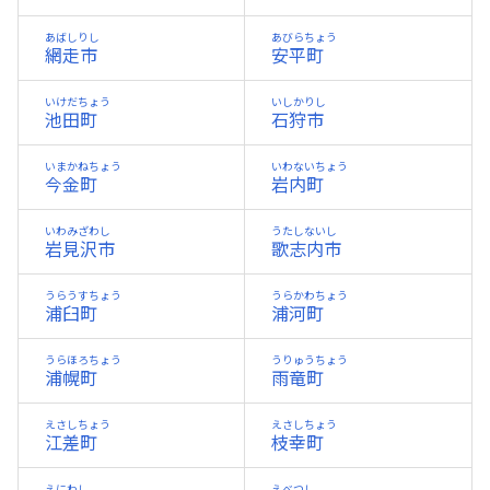
あばしりし
あびらちょう
網走市
安平町
いけだちょう
いしかりし
池田町
石狩市
いまかねちょう
いわないちょう
今金町
岩内町
いわみざわし
うたしないし
岩見沢市
歌志内市
うらうすちょう
うらかわちょう
浦臼町
浦河町
うらほろちょう
うりゅうちょう
浦幌町
雨竜町
えさしちょう
えさしちょう
江差町
枝幸町
えにわし
えべつし