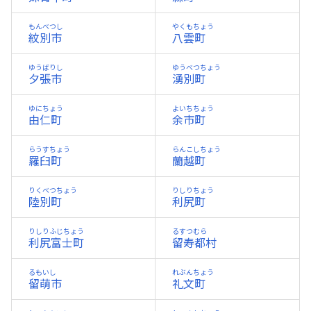
もんべつし
やくもちょう
紋別市
八雲町
ゆうばりし
ゆうべつちょう
夕張市
湧別町
ゆにちょう
よいちちょう
由仁町
余市町
らうすちょう
らんこしちょう
羅臼町
蘭越町
りくべつちょう
りしりちょう
陸別町
利尻町
りしりふじちょう
るすつむら
利尻富士町
留寿都村
るもいし
れぶんちょう
留萌市
礼文町