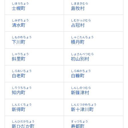
しほろちょう
しままきむら
士幌町
島牧村
しみずちょう
しむかっぷむら
清水町
占冠村
しもかわちょう
しゃこたんちょう
下川町
積丹町
しゃりちょう
しょさんべつむら
斜里町
初山別村
しらおいちょう
しらぬかちょう
白老町
白糠町
しりうちちょう
しんしのつむら
知内町
新篠津村
しんとくちょう
しんとつかわちょう
新得町
新十津川町
しんひだかちょう
すっつちょう
新ひだか町
寿都町