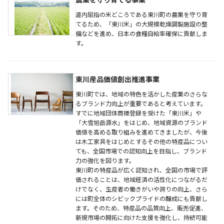
農業を守り育てる事業
道内屈指の米どころである東川町の農業を守り育
てるため、「東川米」の大規模乾燥調製施設の整
備などを進め、日本の食糧自給率確保に貢献しま
す。
東川産品価値創出推進事業
東川町では、地域の特色を活かした産業のさらな
るブランド力向上が重要であると考えています。
すでに地域団体商標登録を受けた「東川米」や
「大雪旭岳源水」をはじめ、地域資源のブランド
価値を高める取り組みを進めてきましたが、今後
は木工家具をはじめとするその他の特産品につい
ても、全国市場での認知向上を目指し、ブランド
力の強化を図ります。
東川町の特産品が広く認知され、全国の市場で評
価されることは、地域経済の活性化につながるだ
けでなく、生産者の働きがいや誇りの向上、さら
には町全体のシビックプライドの醸成にも貢献し
ます。そのため、特産品の品質向上、販売促進、
新規市場の開拓に向けた支援を強化し、持続可能