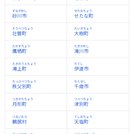
すながわし
せたなちょう
砂川市
せたな町
そうべつちょう
たいきちょう
壮瞥町
大樹町
たかすちょう
たきかわし
鷹栖町
滝川市
たきのうえちょう
だてし
滝上町
伊達市
ちっぷべつちょう
ちとせし
秩父別町
千歳市
つきがたちょう
つべつちょう
月形町
津別町
つるいむら
てしおちょう
鶴居村
天塩町