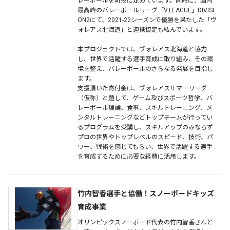
レーボールを町技に定めています。同時に、国内
最高峰のバレーボールリーグ「V.LEAGUE」DIVISI
ON2にて、2021-22シーズンで優勝を果たした「ヴ
ォレアス北海道」と連携協定も結んでいます。
本プロジェクトでは、ヴォレアス北海道と協力
し、世界で活躍する選手育成に取り組み、その環
境を整え、バレーボールのさらなる発展を目指し
ます。
支援頂いた寄付金は、ヴォレアスサマーリーグ
（仮称）と題して、ゲーム及びスポーツ哲学、バ
レーボール理論、食事、スキルトレーニング、メ
ンタルトレーニングなどトップチームが行ってい
るプログラムを受講し、スキルアップのみならず
プロの世界やトップレベルのスピード、技術、パ
ワー、戦術を感じてもらい、世界で活躍する選手
を育成するために必要な経費に活用します。
竹内智香選手と協働！スノーボードキッズ
育成事業
オリンピックスノーボード代表の竹内智香さんと