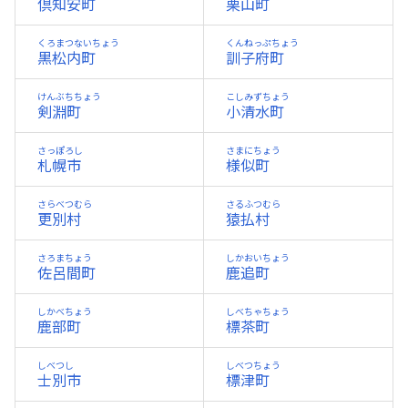
倶知安町
栗山町
くろまつないちょう
くんねっぷちょう
黒松内町
訓子府町
けんぶちちょう
こしみずちょう
剣淵町
小清水町
さっぽろし
さまにちょう
札幌市
様似町
さらべつむら
さるふつむら
更別村
猿払村
さろまちょう
しかおいちょう
佐呂間町
鹿追町
しかべちょう
しべちゃちょう
鹿部町
標茶町
しべつし
しべつちょう
士別市
標津町