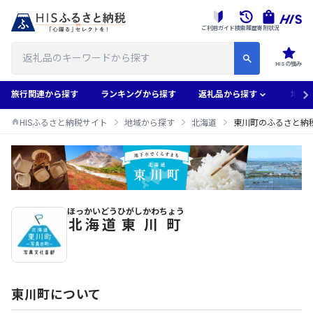
ご利用ガイド
検索履歴
寄附状況
HISの強み
旅行関連から探す
ランキングから探す
返礼品から探す
地域
HISふるさと納税サイト
地域から探す
北海道
東川町のふるさと納
ほっかいどう
ひがしかわちょう
東川町のふるさと納税返礼品一覧
北海道
東川町
東川町について