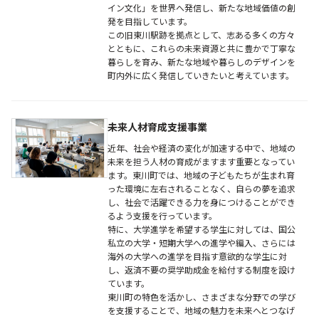
イン文化」を世界へ発信し、新たな地域価値の創
発を目指しています。
この旧東川駅跡を拠点として、志ある多くの方々
とともに、これらの未来資源と共に豊かで丁寧な
暮らしを育み、新たな地域や暮らしのデザインを
町内外に広く発信していきたいと考えています。
未来人材育成支援事業
近年、社会や経済の変化が加速する中で、地域の
未来を担う人材の育成がますます重要となってい
ます。東川町では、地域の子どもたちが生まれ育
った環境に左右されることなく、自らの夢を追求
し、社会で活躍できる力を身につけることができ
るよう支援を行っています。
特に、大学進学を希望する学生に対しては、国公
私立の大学・短期大学への進学や編入、さらには
海外の大学への進学を目指す意欲的な学生に対
し、返済不要の奨学助成金を給付する制度を設け
ています。
東川町の特色を活かし、さまざまな分野での学び
を支援することで、地域の魅力を未来へとつなげ