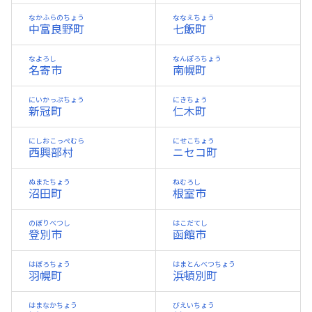
なかふらのちょう
ななえちょう
中富良野町
七飯町
なよろし
なんぽろちょう
名寄市
南幌町
にいかっぷちょう
にきちょう
新冠町
仁木町
にしおこっぺむら
にせこちょう
西興部村
ニセコ町
ぬまたちょう
ねむろし
沼田町
根室市
のぼりべつし
はこだてし
登別市
函館市
はぼろちょう
はまとんべつちょう
羽幌町
浜頓別町
はまなかちょう
びえいちょう