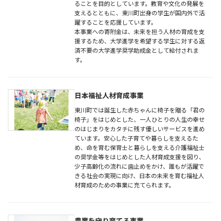
ることを目的としています。教育や文化の発展を
支えるとともに、東川町出身の学生が国内外で活
躍することを応援しています。
本事業への寄附金は、未来を担う人材の育成を支
援するため、大学進学を希望する学生に対する返
済不要の大学進学奨学助成金として給付されま
す。
日本福祉人材育成事業
東川町では誕生した赤ちゃんに椅子を贈る「君の
椅子」をはじめとした、一人ひとりの人生の幸せ
のはじまりをカタチに残す優しいサービスを進め
ています。安心した子育てや暮らしを支えるた
め、命を育む保育士と暮らしを支える介護福祉士
の奨学金等をはじめとした人材育成支援を図り、
少子高齢化の流れに歯止めをかけ、誰もが活躍で
きる社会の実現に向け、日本の未来を育む福祉人
材育成のための事業に充てられます。