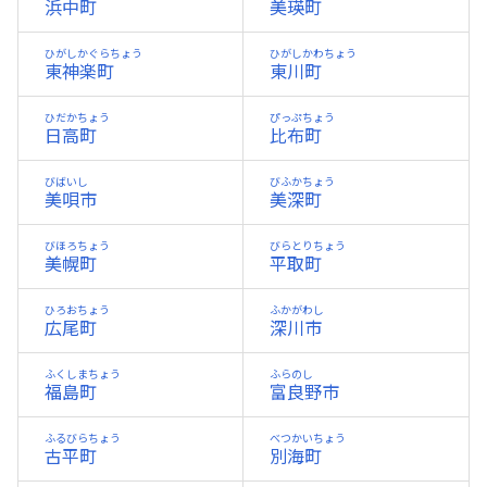
浜中町
美瑛町
ひがしかぐらちょう
ひがしかわちょう
東神楽町
東川町
ひだかちょう
ぴっぷちょう
日高町
比布町
びばいし
びふかちょう
美唄市
美深町
びほろちょう
びらとりちょう
美幌町
平取町
ひろおちょう
ふかがわし
広尾町
深川市
ふくしまちょう
ふらのし
福島町
富良野市
ふるびらちょう
べつかいちょう
古平町
別海町