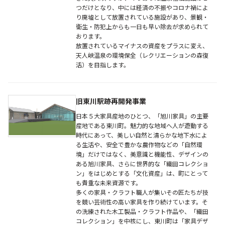
つだけとなり、中には経済の不振やコロナ禍によ
り廃墟として放置されている施設があり、景観・
衛生・防犯上からも一日も早い除去が求められて
おります。
放置されているマイナスの資産をプラスに変え、
天人峡温泉の環境保全（レクリエーションの森復
活）を目指します。
旧東川駅跡再開発事業
日本５大家具産地のひとつ、「旭川家具」の主要
産地である東川町。魅力的な地域へ人が遊動する
時代にあって、美しい自然と清らかな地下水によ
る生活や、安全で豊かな農作物などの「自然環
境」だけではなく、美意識と機能性、デザインの
ある旭川家具、さらに世界的な「織田コレクショ
ン」をはじめとする「文化資産」は、町にとって
も貴重な未来資源です。
多くの家具・クラフト職人が集いその匠たちが技
を競い芸術性の高い家具を作り続けています。そ
の洗練された木工製品・クラフト作品や、「織田
コレクション」を中核にし、東川町は「家具デザ